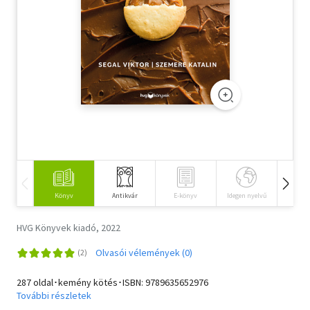
Szótár, nyelvkönyv
Tankönyv, segédkönyv
Társadalomtudomány
Természettudomány
Történelem
Vallás
Könyv
Antikvár
E-könyv
Idegen nyelvű
Hangos
HVG Könyvek kiadó, 2022
Olvasói vélemények (0)
287 oldal･kemény kötés･ISBN:
9789635652976
További részletek