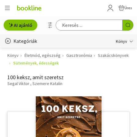
Üres
AI ajánló
Kategóriák
Könyv
Könyv
Életmód, egészség
Gasztronómia
Szakácskönyvek
Életmód, egészség
Sütemények, édességek
Erotika
100 keksz, amit szeretsz
Gyermek- és ifjúsági
Segal Viktor
Szemere Katalin
Hobbi, szabadidő
Irodalom
Művészet
Szakkönyv