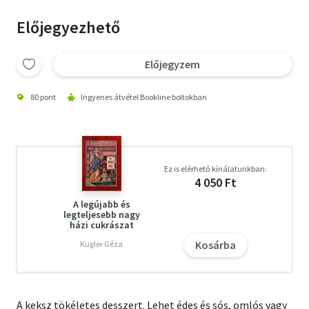
Előjegyezhető
Előjegyzem
80 pont
Ingyenes átvétel Bookline boltokban
Ez is elérhető kínálatunkban:
4 050 Ft
A legújabb és
legteljesebb nagy
házi cukrászat
Kosárba
Kugler Géza
A keksz tökéletes desszert. Lehet édes és sós, omlós vagy