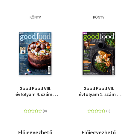
KÖNYV
KÖNYV
Good Food VIII.
Good Food VII.
évfolyam 4. szám -
évfolyam 1. szám -
2019. április -
2018. január -
Világkonyha
Világkonyha
Előjegyezhető
Előjegyezhető