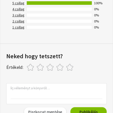
5 csillag
100%
4 csillag
0%
3 csillag
0%
2 csillag
0%
1 csillag
0%
Neked hogy tetszett?
Értékeld:
Piszkozat mentése
Publikálás