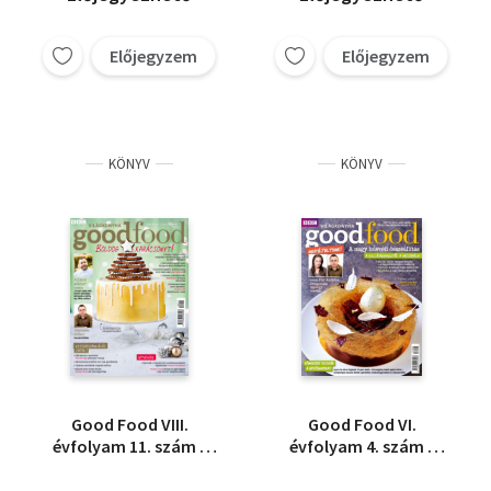
Előjegyzem
Előjegyzem
KÖNYV
KÖNYV
Good Food VIII.
Good Food VI.
évfolyam 11. szám -
évfolyam 4. szám -
2019. december -
2017. április -
Világkonyha
Világkonyha