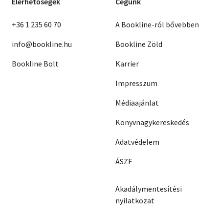
Elérhetőségek
Cégünk
+36 1 235 60 70
A Bookline-ról bővebben
info@bookline.hu
Bookline Zöld
Bookline Bolt
Karrier
Impresszum
Médiaajánlat
Könyvnagykereskedés
Adatvédelem
ÁSZF
Akadálymentesítési
nyilatkozat