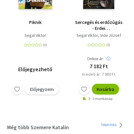
Piknik
Sercegés és erdőzúgás
- Erdei
gasztrokalandkönyv
Segal Viktor
Segal Viktor
Vida József
Széchenyi Zsigmond
idézeteivel
Online ár:
7 182 Ft
Előjegyezhető
Eredeti ár: 7 980 Ft
Előjegyzem
Kosárba
2 - 3 munkanap
Teljes lista
Még több Szemere Katalin