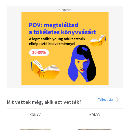
csodálatos és régóta várt kekszkönyve mindenkiből egy
szempillantás alatt kíváncsi kekszrajongót farag.
Jómagam is alig bírtam ki, hogy ne rohanjak azonnal a
konyhába, amint kézbe vettem."
Dragomán György
SEGAL VIKTOR
A keksz főleg a gyerekkorát, a nagypapával töltött
mártogatós uzsonnát jelenti neki, ma pedig a gyerekeivel
közös sütéseket. Gasztronómiai tanácsadóként dolgozik
itthoni és külföldi professzionális - éttermi és szállodai -
konyhák felkérésére. Ez nemcsak technológiai
tanácsadást jelent, hanem a vendéglátással kapcsolatos
koncepció és az étlap kidolgozását, átalakítását is. Mindig
fontosnak tartotta a nemzetközi környezetet és a
kultúrák sokszínűségét. Rendszeresen utazik, és ez
Teljes lista
Mit vettek még, akik ezt vették?
jelentős mértékben meghatározza főzési stílusát.
KÖNYV
KÖNYV
SZEMERE KATALIN
Terápiát jelent neki a kekszsütés, emlékezteti arra a
csodás évre, amelyet Angliában töltött érettségi után,