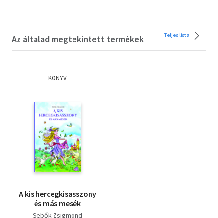
Teljes lista
Az általad megtekintett termékek
KÖNYV
A kis hercegkisasszony
és más mesék
Sebők Zsigmond