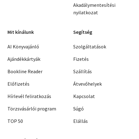
Akadálymentesítési
nyilatkozat
Mit kínálunk
Segítség
AI Könyvajánló
Szolgáltatások
Ajándékkártyák
Fizetés
Bookline Reader
Szállítás
Előfizetés
Átvevőhelyek
Hírlevél feliratkozás
Kapcsolat
Törzsvásárlói program
Súgó
TOP 50
Elállás