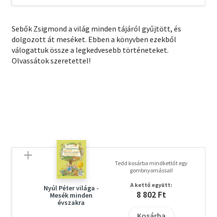
Sebők Zsigmond a világ minden tájáról gyűjtött, és
dolgozott át meséket. Ebben a könyvben ezekből
válogattuk össze a legkedvesebb történeteket.
Olvassátok szeretettel!
Tedd kosárba mindkettőt egy
gombnyomással!
A kettő együtt:
Nyúl Péter világa -
8 802 Ft
Mesék minden
évszakra
Kosárba