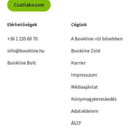
Csatlakozom
Elérhetőségek
Cégünk
+36 1 235 60 70
A Bookline-ról bővebben
info@bookline.hu
Bookline Zöld
Bookline Bolt
Karrier
Impresszum
Médiaajánlat
Könyvnagykereskedés
Adatvédelem
ÁSZF