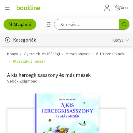
Üres
AI ajánló
Kategóriák
Könyv
Könyv
Gyermek- és ifjúsági
Mesekönyvek
6-10 éveseknek
Életmód, egészség
Klasszikus mesék
Erotika
A kis hercegkisasszony és más mesék
Gyermek- és ifjúsági
Sebők Zsigmond
Hobbi, szabadidő
Irodalom
Művészet
Szakkönyv