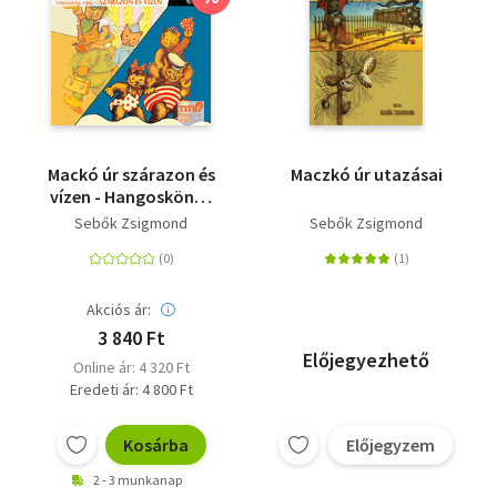
Mackó úr szárazon és
Maczkó úr utazásai
vízen - Hangoskönyv
MP3
Sebők Zsigmond
Sebők Zsigmond
Akciós ár:
3 840 Ft
Előjegyezhető
Online ár: 4 320 Ft
Eredeti ár: 4 800 Ft
Kosárba
Előjegyzem
2 - 3 munkanap