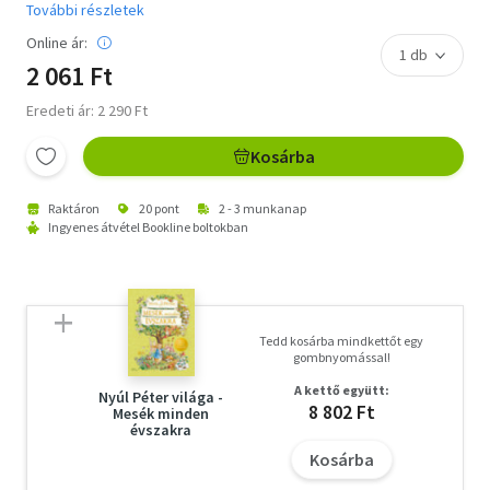
További részletek
Online ár:
2 061 Ft
Eredeti ár: 2 290 Ft
Kosárba
Raktáron
20 pont
2 - 3 munkanap
Ingyenes átvétel Bookline boltokban
Tedd kosárba mindkettőt egy
gombnyomással!
A kettő együtt:
Nyúl Péter világa -
8 802 Ft
Mesék minden
évszakra
Kosárba