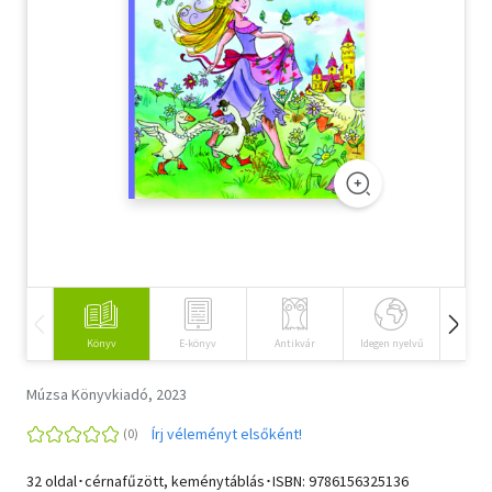
Szótár, nyelvkönyv
Tankönyv, segédkönyv
Társadalomtudomány
Természettudomány
Történelem
Vallás
Könyv
E-könyv
Antikvár
Idegen nyelvű
Hangos
Múzsa Könyvkiadó, 2023
Írj véleményt elsőként!
32 oldal･cérnafűzött, keménytáblás･ISBN:
9786156325136