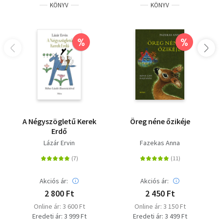
KÖNYV
KÖNYV
%
%
A Négyszögletű Kerek
Öreg néne őzikéje
Erdő
Lázár Ervin
Fazekas Anna
Akciós ár:
Akciós ár:
2 800 Ft
2 450 Ft
Online ár: 3 600 Ft
Online ár: 3 150 Ft
Eredeti ár: 3 999 Ft
Eredeti ár: 3 499 Ft