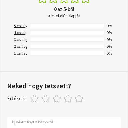
0
az 5-ből
0 értékelés alapján
5 csillag
0%
4 csillag
0%
3 csillag
0%
2 csillag
0%
1 csillag
0%
Neked hogy tetszett?
Értékeld: