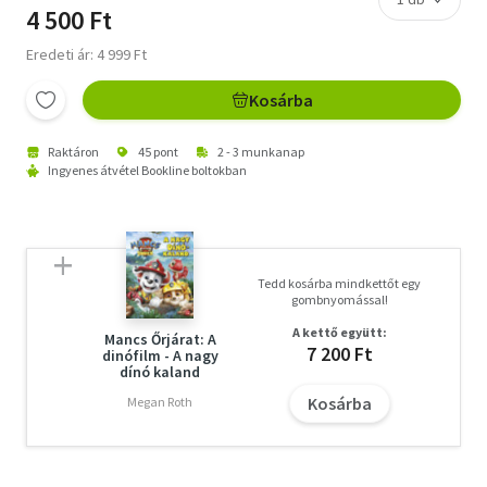
4 500 Ft
Eredeti ár: 4 999 Ft
Kosárba
Raktáron
45 pont
2 - 3 munkanap
Ingyenes átvétel Bookline boltokban
Tedd kosárba mindkettőt egy
gombnyomással!
A kettő együtt:
Mancs Őrjárat: A
7 200 Ft
dinófilm - A nagy
dínó kaland
Kosárba
Megan Roth