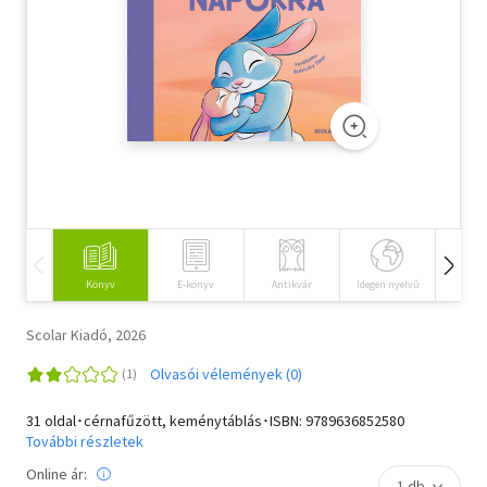
Szótár, nyelvkönyv
Tankönyv, segédkönyv
Társadalomtudomány
Természettudomány
Történelem
Vallás
Könyv
E-könyv
Antikvár
Idegen nyelvű
Hangos
Scolar Kiadó, 2026
Olvasói vélemények (0)
31 oldal･cérnafűzött, keménytáblás･ISBN:
9789636852580
További részletek
Online ár: