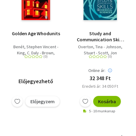
Golden Age Whodunits
Study and
Communication Skills
for the Chemical
Benét, Stephen Vincent -
Overton, Tina - Johnson,
Sciences
King, C. Daly - Brown,
Stuart - Scott, Jon
Fredric - Boucher, Anthony
- Scott Fitzgerald, F. -
Online ár:
Rinehart, Mary Roberts -
Rawson, Clayton -
32 348 Ft
Előjegyezhető
Stribling, T. S. - Lardner,
Eredeti ár: 34 050 Ft
Ring - Eberhart, Mignon G. -
Starrett, Vincent - Penzler,
Előjegyzem
Kosárba
Otto - Reilly, Helen -
Queen, Ellery - Post,
5 - 10 munkanap
Melville Davisson - Palmer,
Stuart