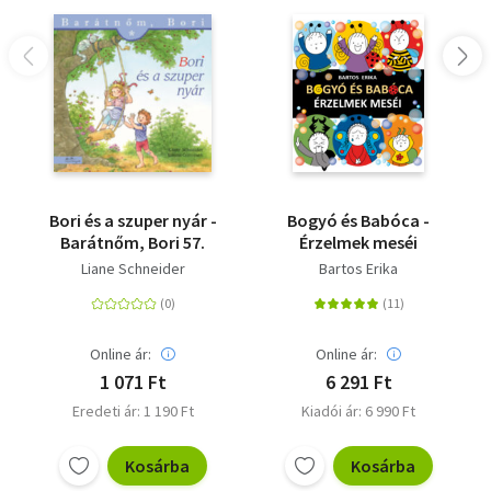
Bori és a szuper nyár -
Bogyó és Babóca -
Barátnőm, Bori 57.
Érzelmek meséi
Liane Schneider
Bartos Erika
Online ár:
Online ár:
1 071 Ft
6 291 Ft
Eredeti ár: 1 190 Ft
Kiadói ár: 6 990 Ft
Kosárba
Kosárba