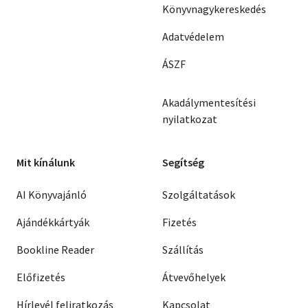
Könyvnagykereskedés
Adatvédelem
ÁSZF
Akadálymentesítési
nyilatkozat
Mit kínálunk
Segítség
AI Könyvajánló
Szolgáltatások
Ajándékkártyák
Fizetés
Bookline Reader
Szállítás
Előfizetés
Átvevőhelyek
Hírlevél feliratkozás
Kapcsolat