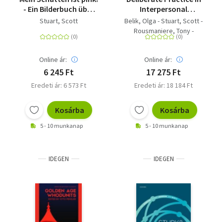
- Ein Bilderbuch über
Interpersonal
Diversität,
Psychotherapy
Stuart, Scott
Belik, Olga - Stuart, Scott -
Gleichberechtigung
Rousmaniere, Tony -
und Identität
Schultz, Jessica M - Vaz,
Alexandre - Fairhurst,
Online ár:
Online ár:
Scott
6 245 Ft
17 275 Ft
Eredeti ár: 6 573 Ft
Eredeti ár: 18 184 Ft
Kosárba
Kosárba
5 - 10 munkanap
5 - 10 munkanap
IDEGEN
IDEGEN