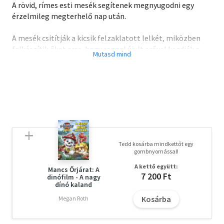
A rövid, rímes esti mesék segítenek megnyugodni egy
érzelmileg megterhelő nap után.
A mesék csitítják a kicsik felzaklatott lelkét, miközben
felkészítik őket arra, hogy reggel újult erővel kezdjék a
napot. A barátságos és együttérzéssel teli történetek arra
ösztönzik a gyerekeket, hogy visszatekintsenek az átélt
napra, majd elengedjék azt, és ellazulva hajtsák álomra a
fejüket.
A mesegyűjteményt Scott Stuart TikTok- és Instagram-
sorozatának elsöprő sikere ihlette.
Tedd kosárba mindkettőt egy
gombnyomással!
A kettő együtt:
Mancs Őrjárat: A
7 200 Ft
dinófilm - A nagy
dínó kaland
Kosárba
Megan Roth