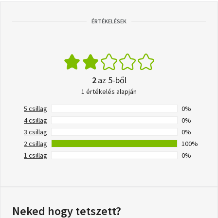
ÉRTÉKELÉSEK
2
az 5-ből
1 értékelés alapján
5 csillag
0%
4 csillag
0%
3 csillag
0%
2 csillag
100%
1 csillag
0%
Neked hogy tetszett?