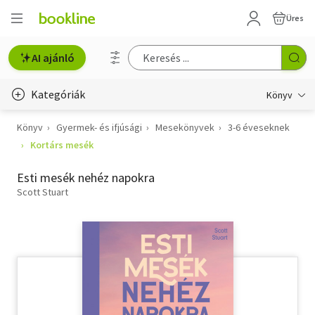
Üres
AI ajánló
Kategóriák
Könyv
Könyv
Gyermek- és ifjúsági
Mesekönyvek
3-6 éveseknek
Életmód, egészség
Kortárs mesék
Erotika
Esti mesék nehéz napokra
Gyermek- és ifjúsági
Scott Stuart
Hobbi, szabadidő
Irodalom
Művészet
Szakkönyv