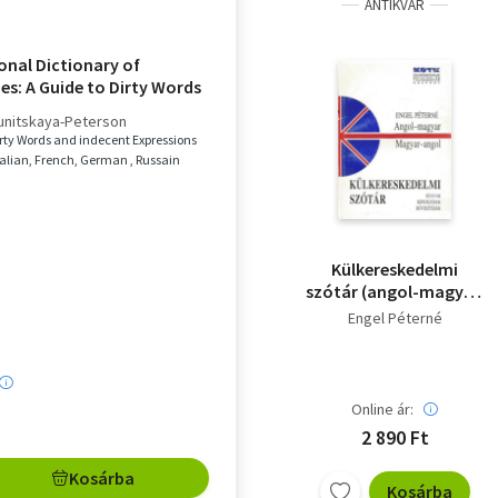
ANTIKVÁR
onal Dictionary of
es: A Guide to Dirty Words
ent Expressions In
Kunitskaya-Peterson
Italian, French, German ,
irty Words and indecent Expressions
Italian, French, German , Russain
Külkereskedelmi
szótár (angol-magyar,
magyar-angol)
Engel Péterné
Online ár:
2 890 Ft
Kosárba
Kosárba