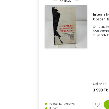
ANTIKVÁR
Internati
Obsceniti
and indec
Christina 
Spanish, 
A Guide to D
Russain
In Spanish, 
Online ár:
3 990 Ft
Beszállítói készleten
39 pont