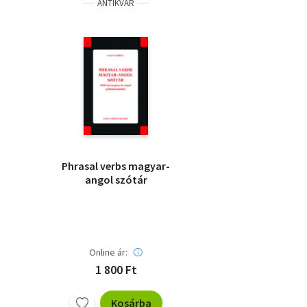
ANTIKVÁR
Phrasal verbs magyar-
angol szótár
Online ár:
1 800 Ft
Kosárba