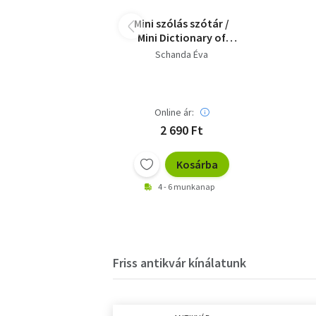
Mini szólás szótár /
Mini Dictionary of
Sayings
Schanda Éva
Online ár:
2 690 Ft
Kosárba
4 - 6 munkanap
Friss antikvár kínálatunk