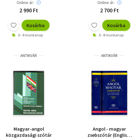
Online ár:
Online ár:
2 990 Ft
2 700 Ft
Kosárba
Kosárba
6 - 8 munkanap
6 - 8 munkanap
ANTIKVÁR
ANTIKVÁR
Magyar-angol
Angol - magyar
közgazdasági szótár
zsebszótár (English-