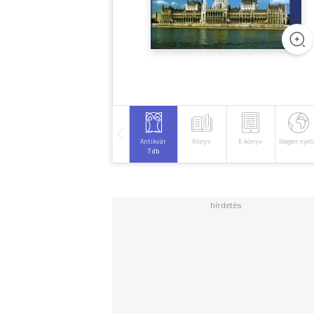
Antikvár
Könyv
E-könyv
Idegen nyel
7 db