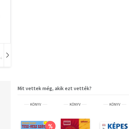
vű
Hangoskönyv
Film
Zene
Mit vettek még, akik ezt vették?
KÖNYV
KÖNYV
KÖNYV
%