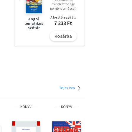
mindkettőt egy
gombnyomással!
A kettő együtt:
Angol
7 233 Ft
tematikus
szótár
Kosárba
Teljes lista
KÖNYV
KÖNYV
KÖNYV