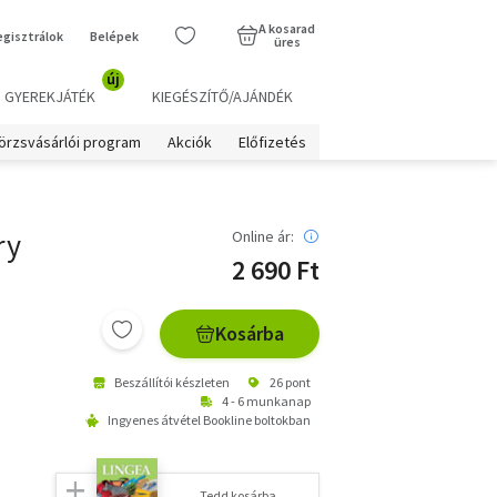
A kosarad
egisztrálok
Belépek
üres
új
GYEREKJÁTÉK
KIEGÉSZÍTŐ/AJÁNDÉK
örzsvásárlói program
Akciók
Előfizetés
ry
Online ár:
2 690 Ft
Kosárba
Beszállítói készleten
26 pont
4 - 6 munkanap
Ingyenes átvétel Bookline boltokban
Tedd kosárba