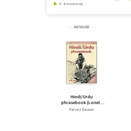
6 - 8 munkanap
ANTIKVÁR
Hindi/Urdu
phrasebook (Lonely
Planet Language
Parvez Dewan
Survival Kit)