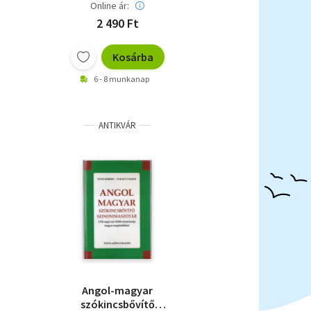
Online ár:
2 490 Ft
Kosárba
6 - 8 munkanap
ANTIKVÁR
Angol-magyar
szókincsbővítő