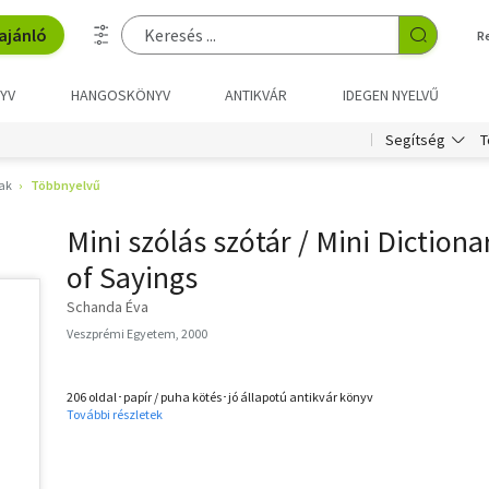
ajánló
R
YV
HANGOSKÖNYV
ANTIKVÁR
IDEGEN NYELVŰ
T
Segítség
ak
Többnyelvű
Mini szólás szótár / Mini Dictiona
of Sayings
Schanda Éva
Veszprémi Egyetem, 2000
206 oldal･papír / puha kötés･jó állapotú antikvár könyv
További részletek