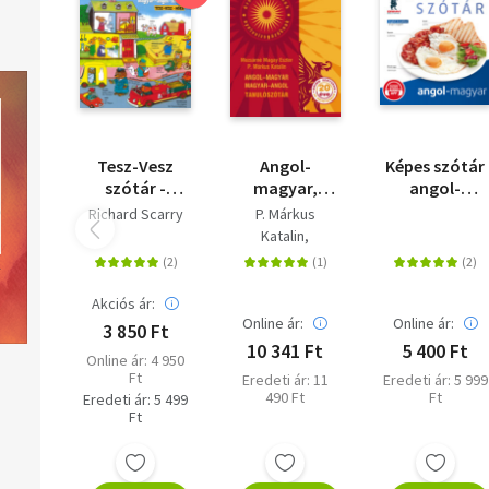
Tesz-Vesz
Angol-
Képes szótár
szótár -
magyar,
angol-
Magyar-
magyar-
magyar
Richard Scarry
P. Márkus
angol-német
angol
(audio
Katalin
tanulószótár
alkalmazással
Mozsárné Magay
Eszter
Akciós ár:
Online ár:
Online ár:
3 850 Ft
10 341 Ft
5 400 Ft
Online ár: 4 950
Ft
Eredeti ár: 11
Eredeti ár: 5 999
490 Ft
Ft
Eredeti ár: 5 499
Ft