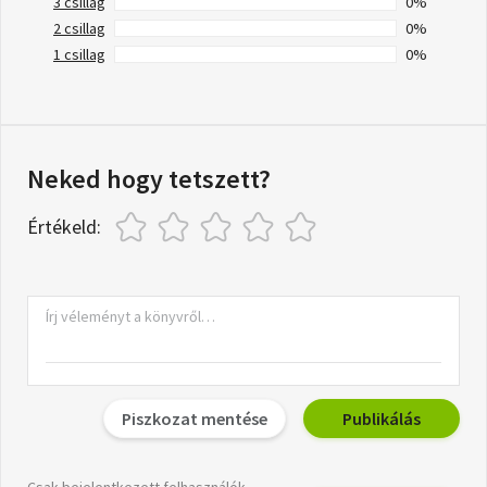
3 csillag
0%
2 csillag
0%
1 csillag
0%
Neked hogy tetszett?
Értékeld:
Piszkozat mentése
Publikálás
Csak bejelentkezett felhasználók