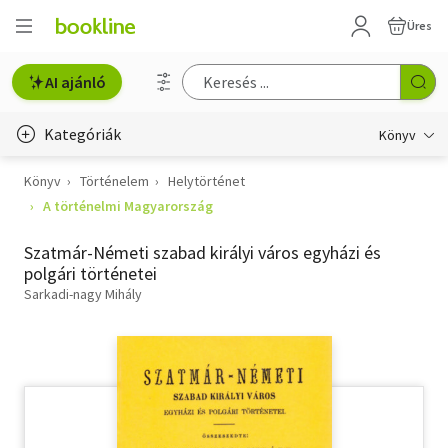
Üres
AI ajánló
Kategóriák
Könyv
Könyv
Történelem
Helytörténet
Életmód, egészség
A történelmi Magyarország
Erotika
Szatmár-Németi szabad királyi város egyházi és
Gyermek- és ifjúsági
polgári történetei
Sarkadi-nagy Mihály
Hobbi, szabadidő
Irodalom
Művészet
Szakkönyv