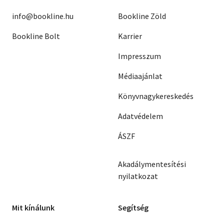
info@bookline.hu
Bookline Zöld
Bookline Bolt
Karrier
Impresszum
Médiaajánlat
Könyvnagykereskedés
Adatvédelem
ÁSZF
Akadálymentesítési
nyilatkozat
Mit kínálunk
Segítség