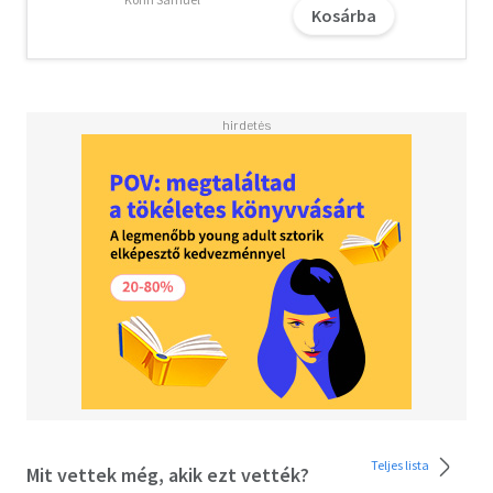
hibátlanul adjam át a m: t: olvasó közönségnek.
Kosárba
Teljes lista
Mit vettek még, akik ezt vették?