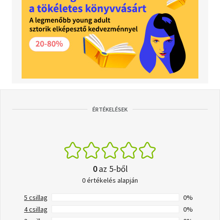
ÉRTÉKELÉSEK
0
az 5-ből
0 értékelés alapján
5 csillag
0%
4 csillag
0%