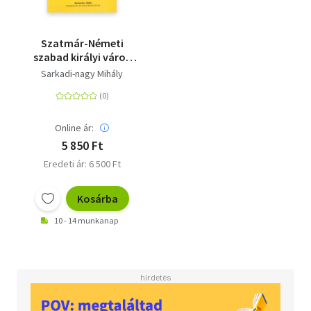
Szatmár-Németi
szabad királyi város
egyházi és polgári
Sarkadi-nagy Mihály
történetei
Online ár:
5 850 Ft
Eredeti ár: 6 500 Ft
Kosárba
10 - 14 munkanap