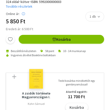
324 oldal･kötve･ISBN:
5992000000003
További részletek
Online ár:
5 850 Ft
Eredeti ár: 6 500 Ft
Kosárba
Beszállítói készleten
58 pont
10 - 14 munkanap
Ingyenes átvétel Bookline boltokban
Tedd kosárba mindkettőt egy
gombnyomással!
A kettő együtt:
A zsidók története
11 700 Ft
Magyarországon I.
Kohn Sámuel
Kosárba