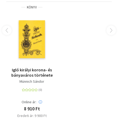
KÖNYV
Igló királyi korona- és
bányaváros története
Münnich Sándor
Online ár:
8 910 Ft
Eredeti ár: 9 900 Ft