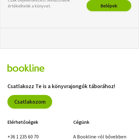
Belépek
értékelhetik a könyvet.
Csatlakozz Te is a könyvrajongók táborához!
Csatlakozom
Elérhetőségek
Cégünk
+36 1 235 60 70
A Bookline-ról bővebben