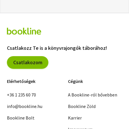
Csatlakozz Te is a könyvrajongók táborához!
Csatlakozom
Elérhetőségek
Cégünk
+36 1 235 60 70
A Bookline-ról bővebben
info@bookline.hu
Bookline Zöld
Bookline Bolt
Karrier