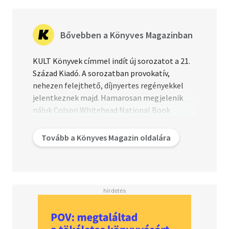
Olvasd el mások véleményét is!
Bővebben a Könyves Magazinban
KULT Könyvek címmel indít új sorozatot a 21.
Század Kiadó. A sorozatban provokatív,
nehezen felejthető, díjnyertes regényekkel
jelentkeznek majd. Hamarosan megjelenik
náluk Colson Whitehead National Book
Awardot és Pulitzer érő könyve, A föld alatti
vasút, Michael Chabon Ragyog a holdja, Sarah
Tovább a Könyves Magazin oldalára
Perry Az essexi kígyó című történelmi regénye
és A Gustav-szonáta, Rose Tremain tollából.
Az idei megjelenésekről és a jövőbeni
tervekről Bárdos Andrást, a kiadó egyik
tulajdonosát kérdeztük.