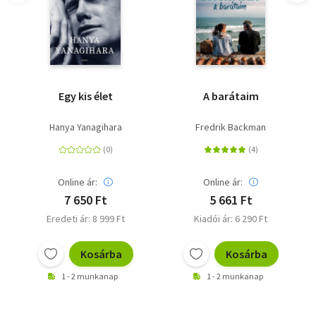
Egy kis élet
A barátaim
Hanya Yanagihara
Fredrik Backman
Online ár:
Online ár:
7 650 Ft
5 661 Ft
Eredeti ár: 8 999 Ft
Kiadói ár: 6 290 Ft
Kosárba
Kosárba
1 - 2 munkanap
1 - 2 munkanap