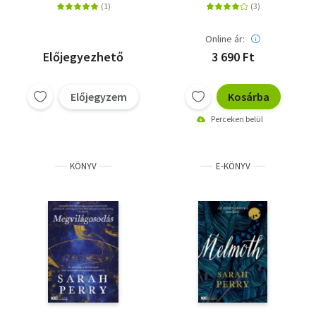
Online ár:
Előjegyezhető
3 690 Ft
Előjegyzem
Kosárba
Perceken belül
KÖNYV
E-KÖNYV