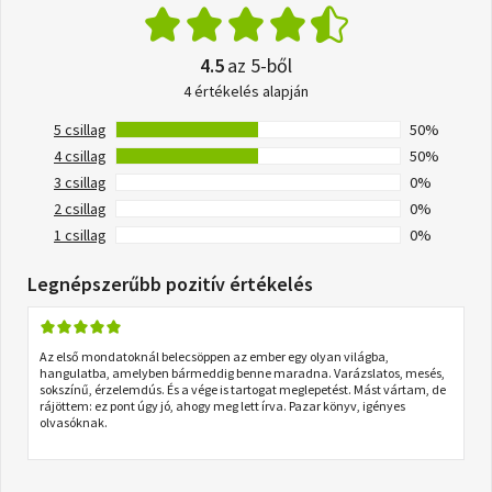
4.5
az 5-ből
4 értékelés alapján
5 csillag
50%
4 csillag
50%
3 csillag
0%
2 csillag
0%
1 csillag
0%
Legnépszerűbb pozitív értékelés
Az első mondatoknál belecsöppen az ember egy olyan világba,
hangulatba, amelyben bármeddig benne maradna. Varázslatos, mesés,
sokszínű, érzelemdús. És a vége is tartogat meglepetést. Mást vártam, de
rájöttem: ez pont úgy jó, ahogy meg lett írva. Pazar könyv, igényes
olvasóknak.