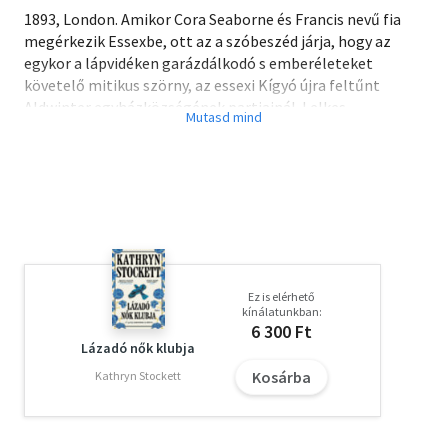
1893, London. Amikor Cora Seaborne és Francis nevű fia
megérkezik Essexbe, ott az a szóbeszéd járja, hogy az
egykor a lápvidéken garázdálkodó s emberéleteket
követelő mitikus szörny, az essexi Kígyó újra feltűnt
Aldwinter egyházközségének partjainál. Lelkes
természetbúvárként Corát tűzbe hozza a hír, hisz talán
egy eleddig ismeretlen állatfaj példányáról van szó. A lény
nyomait követve ismerkedik meg Aldwinter plébánosával,
William Ransome-mal, akivel ellentmondásos érzelmeket
táplálnak egymás iránt, míg végül a legváratlanabb
módon alakítják át a másik életét.
Az essexi kígyó című könyvet számos irodalmi díjra
Ez is elérhető
jelölték, megjelenése óta több mint egy éve az eladási
kínálatunkban:
listák elején szerepel a könyv az Egyesült Királyságban.
6 300 Ft
Lázadó nők klubja
Az Év Könyve - The Waterstones
Kosárba
Kathryn Stockett
British Book Award győztese
The Sunday Times Bestseller