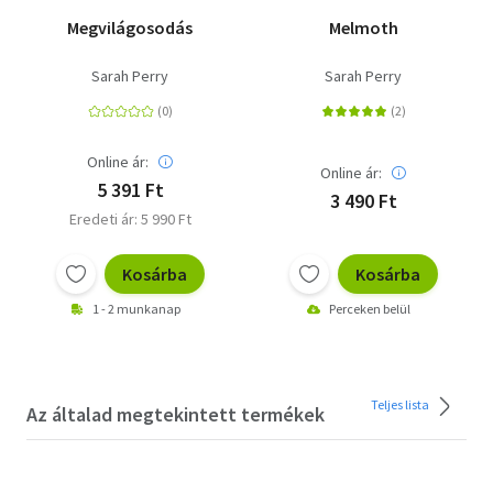
Megvilágosodás
Melmoth
Sarah Perry
Sarah Perry
Online ár:
Online ár:
5 391 Ft
3 490 Ft
Eredeti ár: 5 990 Ft
Kosárba
Kosárba
1 - 2 munkanap
Perceken belül
Teljes lista
Az általad megtekintett termékek