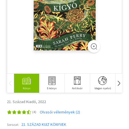
Szótár, nyelvkönyv
Tankönyv, segédkönyv
Társadalomtudomány
Természettudomány
Történelem
Vallás
Könyv
E-könyv
Antikvár
Idegen nyelvű
Hangos
21. Század Kiadó, 2022
Olvasói vélemények (2)
21. SZÁZAD KULT KÖNYVEK
Sorozat: