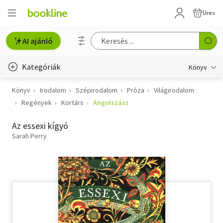
Üres
AI ajánló
Kategóriák
Könyv
Könyv
Irodalom
Szépirodalom
Próza
Világirodalom
Életmód, egészség
Regények
Kortárs
Angolszász
Erotika
Az essexi kígyó
Gyermek- és ifjúsági
Sarah Perry
Hobbi, szabadidő
Irodalom
Művészet
Szakkönyv