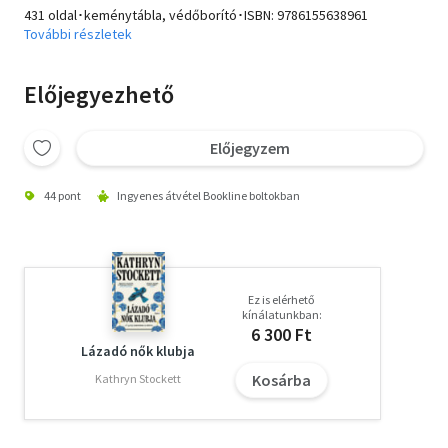
431 oldal･keménytábla, védőborító･ISBN:
9786155638961
További részletek
Előjegyezhető
Előjegyzem
44 pont
Ingyenes átvétel Bookline boltokban
Ez is elérhető
kínálatunkban:
6 300 Ft
Lázadó nők klubja
Kosárba
Kathryn Stockett