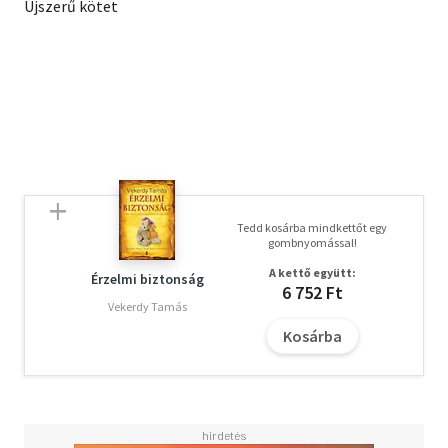
Újszerű kötet
Tedd kosárba mindkettőt egy
gombnyomással!
A kettő együtt:
Érzelmi biztonság
6 752 Ft
Vekerdy Tamás
Kosárba