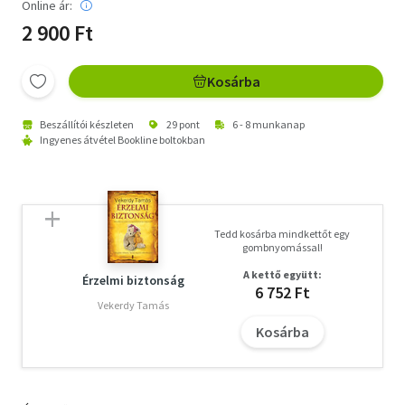
Online ár:
2 900 Ft
Kosárba
Beszállítói készleten
29 pont
6 - 8 munkanap
Ingyenes átvétel Bookline boltokban
Tedd kosárba mindkettőt egy
gombnyomással!
A kettő együtt:
Érzelmi biztonság
6 752 Ft
Vekerdy Tamás
Kosárba