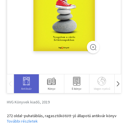
Szótár, nyelvkönyv
Tankönyv, segédkönyv
Társadalomtudomány
Természettudomány
Történelem
Vallás
Antikvár
Könyv
E-könyv
Idegen nyelvű
Hangos
HVG Könyvek kiadó, 2019
272 oldal･puhatáblás, ragasztókötött･jó állapotú antikvár könyv
További részletek