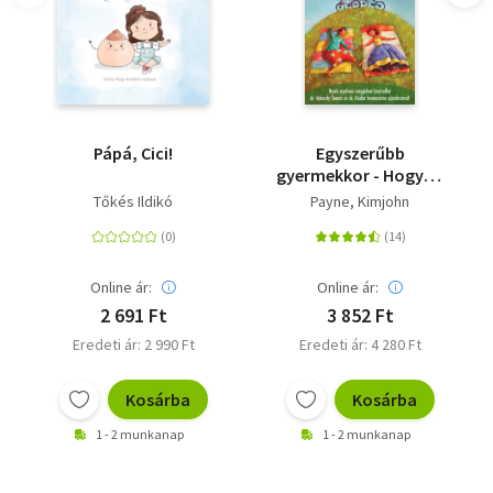
Pápá, Cici!
Egyszerűbb
gyermekkor - Hogyan
neveljünk
Tőkés Ildikó
Payne, Kimjohn
nyugodtabb,
boldogabb,
magabiztosabb
gyerekeket?
Online ár:
Online ár:
2 691 Ft
3 852 Ft
Eredeti ár: 2 990 Ft
Eredeti ár: 4 280 Ft
Kosárba
Kosárba
1 - 2 munkanap
1 - 2 munkanap