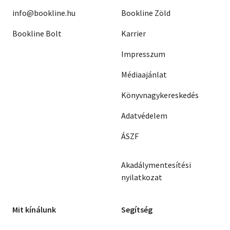
info@bookline.hu
Bookline Zöld
Bookline Bolt
Karrier
Impresszum
Médiaajánlat
Könyvnagykereskedés
Adatvédelem
ÁSZF
Akadálymentesítési
nyilatkozat
Mit kínálunk
Segítség