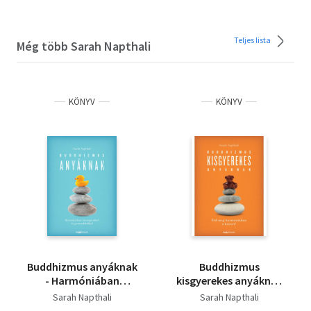
Teljes lista
Még több Sarah Napthali
KÖNYV
KÖNYV
Buddhizmus anyáknak
Buddhizmus
- Harmóniában
kisgyerekes anyáknak
önmagunkkal és
- Éld meg
Sarah Napthali
Sarah Napthali
gyermekünkkel
harmóniában a