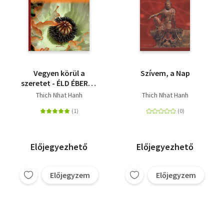
Vegyen körül a
Szívem, a Nap
szeretet - ÉLD ÉBEREN
A NAPJAIDAT -
Thich Nhat Hanh
Thich Nhat Hanh
ÚTMUTATÓ AZ ÉV
MINDEN HETÉRE
Előjegyezhető
Előjegyezhető
Előjegyzem
Előjegyzem