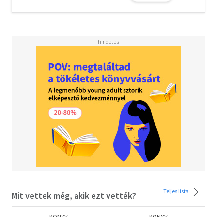
hajlamosak lennénk természetesnek venni.
Teljes lista
Mit vettek még, akik ezt vették?
KÖNYV
KÖNYV