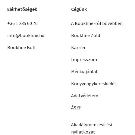
Elérhetőségek
Cégünk
+36 1 235 60 70
A Bookline-ról bővebben
info@bookline.hu
Bookline Zöld
Bookline Bolt
Karrier
Impresszum
Médiaajánlat
Könyvnagykereskedés
Adatvédelem
ÁSZF
Akadálymentesítési
nyilatkozat