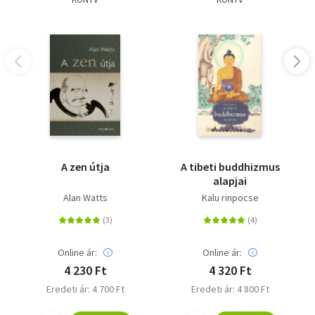
A zen útja
A tibeti buddhizmus
alapjai
Alan Watts
Kalu rinpocse
Online ár:
Online ár:
4 230 Ft
4 320 Ft
Eredeti ár: 4 700 Ft
Eredeti ár: 4 800 Ft