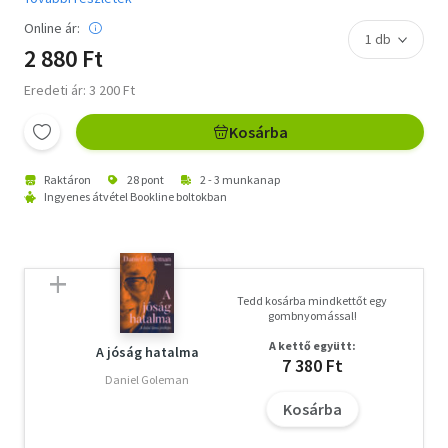
Online ár:
2 880 Ft
Eredeti ár: 3 200 Ft
Kosárba
Raktáron
28 pont
2 - 3 munkanap
Ingyenes átvétel Bookline boltokban
Tedd kosárba mindkettőt egy
gombnyomással!
A kettő együtt:
A jóság hatalma
7 380 Ft
Daniel Goleman
Kosárba