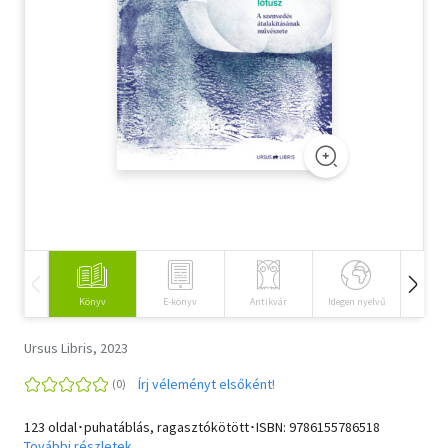
Szótár, nyelvkönyv
Tankönyv, segédkönyv
Társadalomtudomány
Természettudomány
Történelem
Vallás
Könyv
E-könyv
Antikvár
Idegen nyelvű
Hangos
Ursus Libris, 2023
Írj véleményt elsőként!
123 oldal･puhatáblás, ragasztókötött･ISBN:
9786155786518
További részletek