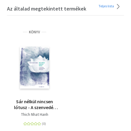
Teljes lista
Az általad megtekintett termékek
KÖNYV
Sár nélkül nincsen
lótusz - A szenvedés
átalakításának
Thich Nhat Hanh
művészete