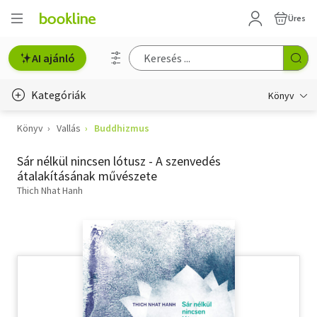
Üres
AI ajánló
Kategóriák
Könyv
Könyv
Vallás
Buddhizmus
Életmód, egészség
Sár nélkül nincsen lótusz - A szenvedés
Erotika
átalakításának művészete
Gyermek- és ifjúsági
Thich Nhat Hanh
Hobbi, szabadidő
Irodalom
Művészet
Szakkönyv