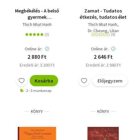
Megbékélés - A belső
Zamat - Tudatos
gyermek
étkezés, tudatos élet
meggyógyítása
Thich Nhat Hanh
Thich Nhat Hanh
Dr. Cheung, Lilian
Online ár:
Online ár:
2 880 Ft
2 646 Ft
Eredeti ár: 3 200 Ft
Eredeti ár: 2 940 Ft
Kosárba
Előjegyzem
2 - 3 munkanap
KÖNYV
KÖNYV