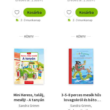
Kosárba
Kosárba
2 - 3 munkanap
2 - 3 munkanap
KÖNYV
KÖNYV
Mini Keress, találj,
3-5-8 perces mesék hős
mesélj! - A tanyán
lovagokról és bátor
kalózlányokról
Sandra Grimm
Sandra Grimm