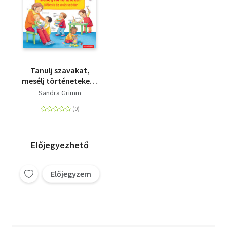
Tanulj szavakat,
mesélj történeteket -
Bölcsis és ovis szótár
Sandra Grimm
Előjegyezhető
Előjegyzem