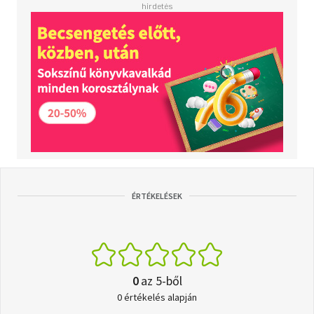
ÉRTÉKELÉSEK
0
az 5-ből
0 értékelés alapján