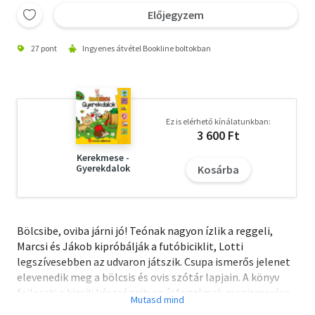
Előjegyzem
27 pont
Ingyenes átvétel Bookline boltokban
Ez is elérhető kínálatunkban:
3 600 Ft
Kerekmese -
Gyerekdalok
Kosárba
Bölcsibe, oviba járni jó! Teónak nagyon ízlik a reggeli,
Marcsi és Jákob kipróbálják a futóbiciklit, Lotti
legszívesebben az udvaron játszik. Csupa ismerős jelenet
elevenedik meg a bölcsis és ovis szótár lapjain. A könyv
fejleszti a kicsik készségeit: az új fogalmak megismerése
bővíti szókincsüket, a rövid mondatok segítik a