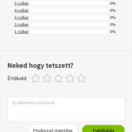
5 csillag
0%
4 csillag
0%
3 csillag
0%
2 csillag
0%
1 csillag
0%
Neked hogy tetszett?
Értékeld:
Piszkozat mentése
Publikálás