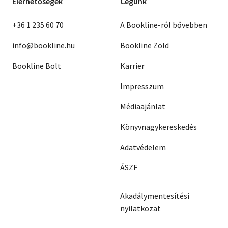
Elérhetőségek
Cégünk
+36 1 235 60 70
A Bookline-ról bővebben
info@bookline.hu
Bookline Zöld
Bookline Bolt
Karrier
Impresszum
Médiaajánlat
Könyvnagykereskedés
Adatvédelem
ÁSZF
Akadálymentesítési
nyilatkozat