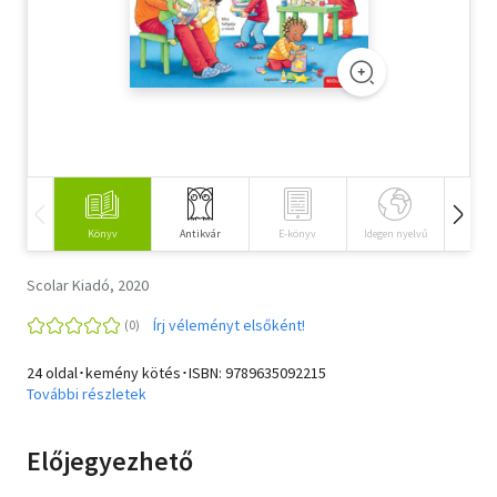
Szótár, nyelvkönyv
Tankönyv, segédkönyv
Társadalomtudomány
Természettudomány
Történelem
Könyv
Antikvár
E-könyv
Idegen nyelvű
Hangos
Vallás
Scolar Kiadó, 2020
Írj véleményt elsőként!
24 oldal･kemény kötés･ISBN:
9789635092215
További részletek
Előjegyezhető