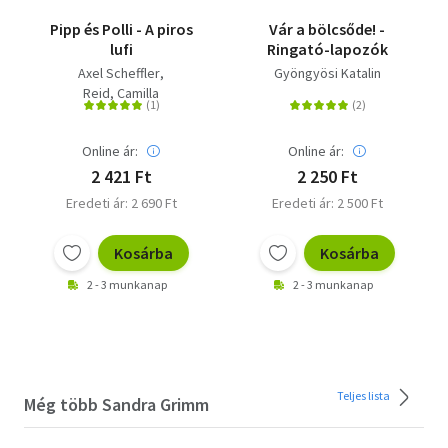
Pipp és Polli - A piros
Vár a bölcsőde! -
lufi
Ringató-lapozók
Axel Scheffler
Gyöngyösi Katalin
Reid, Camilla
Online ár:
Online ár:
2 421 Ft
2 250 Ft
Eredeti ár: 2 690 Ft
Eredeti ár: 2 500 Ft
Kosárba
Kosárba
2 - 3 munkanap
2 - 3 munkanap
Teljes lista
Még több Sandra Grimm