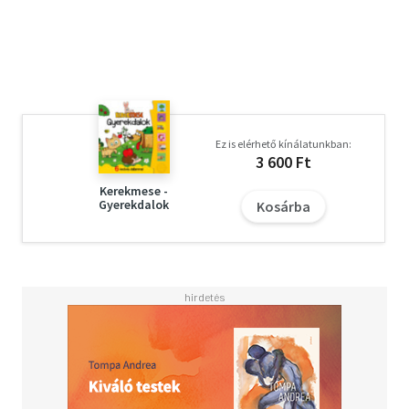
beszédértést, a képek inspirálják a történetek önálló
továbbmesélését.
Ez is elérhető kínálatunkban:
3 600 Ft
Kerekmese -
Gyerekdalok
Kosárba