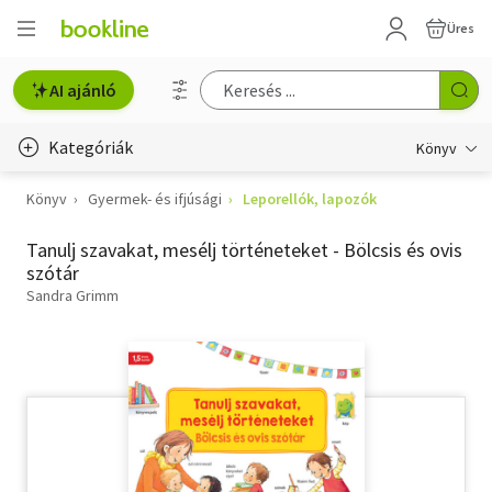
Üres
AI ajánló
Kategóriák
Könyv
Könyv
Gyermek- és ifjúsági
Leporellók, lapozók
Életmód, egészség
Tanulj szavakat, mesélj történeteket - Bölcsis és ovis
Erotika
szótár
Gyermek- és ifjúsági
Sandra Grimm
Hobbi, szabadidő
Irodalom
Művészet
Szakkönyv