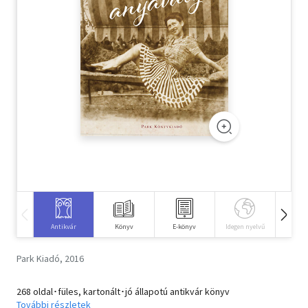
Szótár, nyelvkönyv
Tankönyv, segédkönyv
Társadalomtudomány
Természettudomány
Történelem
Vallás
Antikvár
Könyv
E-könyv
Idegen nyelvű
Hangos
Park Kiadó, 2016
268 oldal･füles, kartonált･jó állapotú antikvár könyv
További részletek