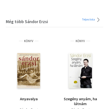
Teljes lista
Még több Sándor Erzsi
KÖNYV
KÖNYV
Anyavalya
Szegény anyám, ha
látnám