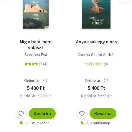
katonákkal, kispesti kalapszalonnal, színházzal és sok-
sok röhögéssel. Sándor Erzsi és anyja, amint átröhögték a
huszadik századot. Letehetetlen könyv. Szüts Miklós,
festőművész
Sándor Erzsi 1956-ban született Budapesten. Tizennégy
évig volt színész Miskolcon és Kecskeméten, tizennyolc
Míg a halál nem
Anya csak egy nincs
választ
évig volt a Magyar Rádió szerkesztője. Többnyire újságíró.
Szegény anyám, ha látnám című könyve 2013-ban jelent
Szentesi Éva
Cserna-Szabó András
meg.
Online ár:
Online ár:
5 400 Ft
5 400 Ft
Kiadói ár: 5 999 Ft
Kiadói ár: 5 999 Ft
Kosárba
Kosárba
2 - 3 munkanap
2 - 3 munkanap