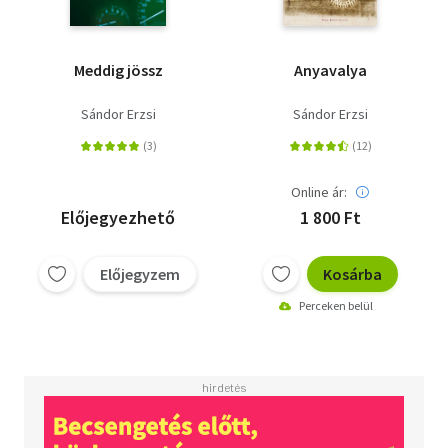
Meddig jössz
Anyavalya
Sándor Erzsi
Sándor Erzsi
Online ár:
Előjegyezhető
1 800 Ft
Előjegyzem
Kosárba
Perceken belül