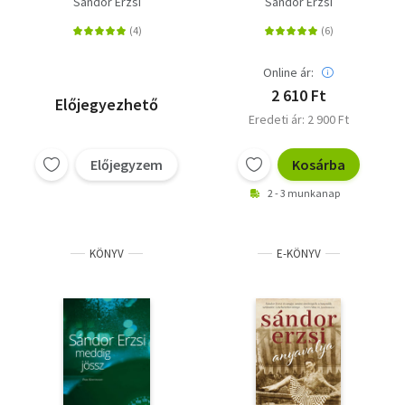
Sándor Erzsi
Sándor Erzsi
Online ár:
2 610 Ft
Előjegyezhető
Eredeti ár: 2 900 Ft
Előjegyzem
Kosárba
2 - 3 munkanap
KÖNYV
E-KÖNYV