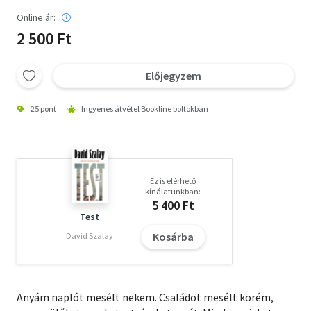
Online ár:
2 500 Ft
Előjegyzem
25 pont
Ingyenes átvétel Bookline boltokban
Ez is elérhető
kínálatunkban:
5 400 Ft
Test
Kosárba
David Szalay
Anyám naplót mesélt nekem. Családot mesélt körém,