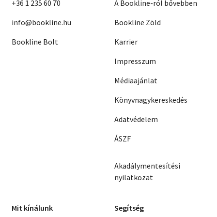
+36 1 235 60 70
A Bookline-ról bővebben
info@bookline.hu
Bookline Zöld
Bookline Bolt
Karrier
Impresszum
Médiaajánlat
Könyvnagykereskedés
Adatvédelem
ÁSZF
Akadálymentesítési
nyilatkozat
Mit kínálunk
Segítség