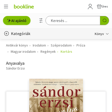
Üres
AI ajánló
Kategóriák
Könyv
Antikvár könyv
Irodalom
Szépirodalom
Próza
Életmód, egészség
Magyar irodalom
Regények
Kortárs
Erotika
Anyavalya
Gyermek- és ifjúsági
Sándor Erzsi
Hobbi, szabadidő
Irodalom
Művészet
Szakkönyv