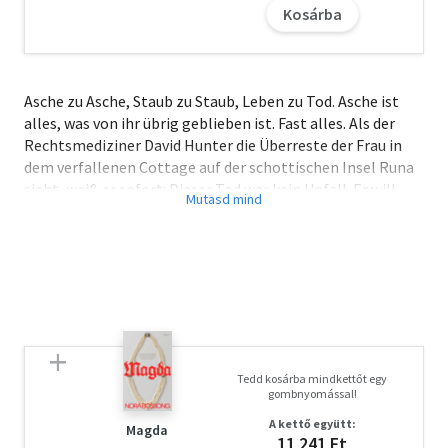
Kosárba
Asche zu Asche, Staub zu Staub, Leben zu Tod. Asche ist
alles, was von ihr übrig geblieben ist. Fast alles. Als der
Rechtsmediziner David Hunter die Überreste der Frau in
dem verfallenen Cottage auf der schottischen Insel Runa
sieht, weiß er sofort: Dieser Tod war kein Unfall. Er will
seine Erkenntnisse dem Superintendenten mitteilen, doch
die Leitung bleibt tot. Ein Sturm hat die Insel von der
Außenwelt abgeschnitten. Da geschieht ein weiterer
Mord...
Tedd kosárba mindkettőt egy
gombnyomással!
A kettő együtt:
Magda
11 241 Ft