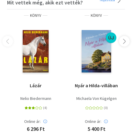
Mit vettek még, akik ezt vették?
KÖNYV
KÖNYV
ÚJ
Lázár
Nyár a Hilda-villában
Nelio Biedermann
Michaela Von Kügelgen
Online ár:
Online ár:
6 296 Ft
5 400 Ft