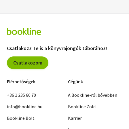
Csatlakozz Te is a könyvrajongók táborához!
Csatlakozom
Elérhetőségek
Cégünk
+36 1 235 60 70
A Bookline-ról bővebben
info@bookline.hu
Bookline Zöld
Bookline Bolt
Karrier