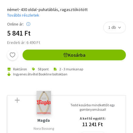
német･430 oldal･puhatáblás, ragasztókötött
További részletek
Online ár:
5 841 Ft
Eredeti ár: 6 490 Ft
Kosárba
Raktáron
58 pont
2 - 3 munkanap
Ingyenes átvétel Bookline boltokban
Tedd kosárba mindkettőt egy
gombnyomással!
A kettő együtt:
Magda
11 241 Ft
Nora Bossong