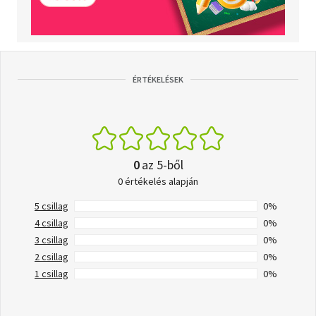
ÉRTÉKELÉSEK
0
az 5-ből
0 értékelés alapján
5 csillag
0%
4 csillag
0%
3 csillag
0%
2 csillag
0%
1 csillag
0%