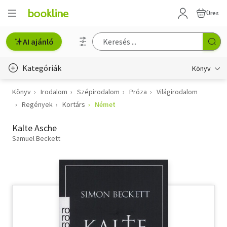
Üres
AI ajánló
Kategóriák
Könyv
Könyv
Irodalom
Szépirodalom
Próza
Világirodalom
Életmód, egészség
Regények
Kortárs
Német
Erotika
Kalte Asche
Gyermek- és ifjúsági
Samuel Beckett
Hobbi, szabadidő
Irodalom
Művészet
Szakkönyv