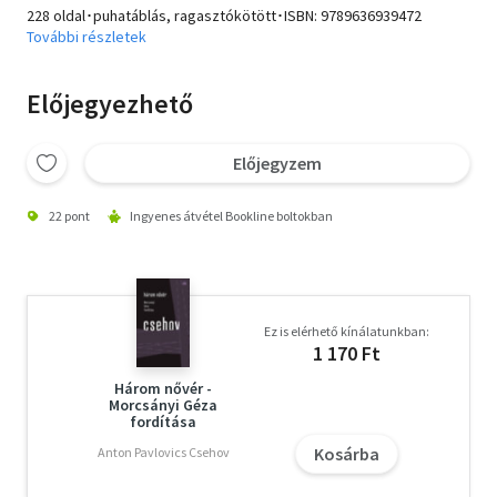
228 oldal･puhatáblás, ragasztókötött･ISBN:
9789636939472
További részletek
Előjegyezhető
Előjegyzem
22 pont
Ingyenes átvétel Bookline boltokban
Ez is elérhető kínálatunkban:
1 170 Ft
Három nővér -
Morcsányi Géza
fordítása
Kosárba
Anton Pavlovics Csehov