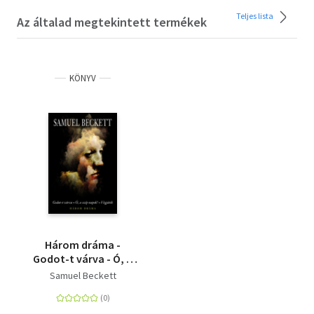
Teljes lista
Az általad megtekintett termékek
KÖNYV
Három dráma -
Godot-t várva - Ó, a
szép napok! - Végjáték
Samuel Beckett