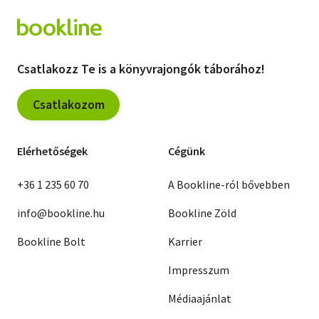
Csatlakozz Te is a könyvrajongók táborához!
Csatlakozom
Elérhetőségek
Cégünk
+36 1 235 60 70
A Bookline-ról bővebben
info@bookline.hu
Bookline Zöld
Bookline Bolt
Karrier
Impresszum
Médiaajánlat