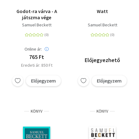
Godot-ra várva - A
Watt
játszma vége
Samuel Beckett
Samuel Beckett
Online ár:
765 Ft
Előjegyezhető
Eredeti ár: 850 Ft
Előjegyzem
Előjegyzem
KÖNYV
KÖNYV