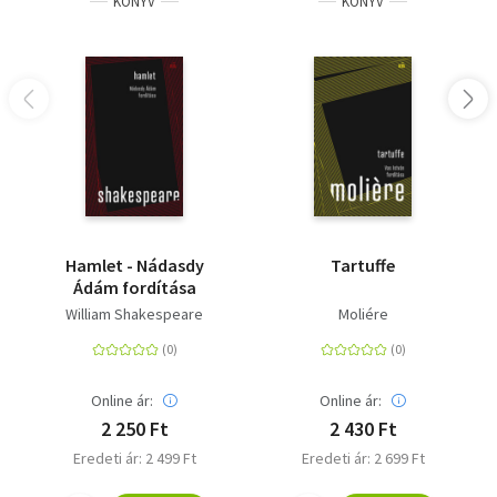
KÖNYV
KÖNYV
Hamlet - Nádasdy
Tartuffe
Ádám fordítása
William Shakespeare
Moliére
Online ár:
Online ár:
2 250 Ft
2 430 Ft
Eredeti ár: 2 499 Ft
Eredeti ár: 2 699 Ft