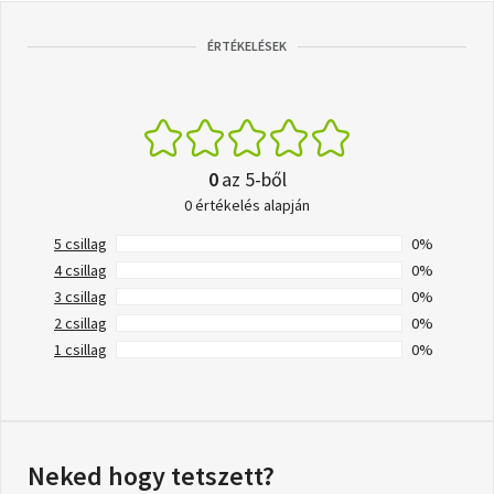
ÉRTÉKELÉSEK
0
az 5-ből
0 értékelés alapján
5 csillag
0%
4 csillag
0%
3 csillag
0%
2 csillag
0%
1 csillag
0%
Neked hogy tetszett?