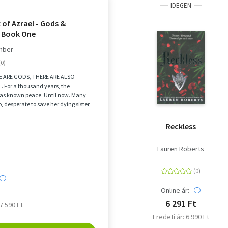
IDEGEN
of Azrael - Gods &
 Book One
Amber
 ARE GODS, THERE ARE ALSO
 . For a thousand years, the
as known peace. Until now. Many
, desperate to save her dying sister,
 a dea...
Reckless
Lauren Roberts
Online ár:
6 291 Ft
 7 590 Ft
Eredeti ár: 6 990 Ft