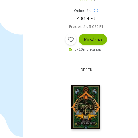
Online ár:
4 819 Ft
Eredeti ár: 5 072 Ft
Kosárba
5 - 10 munkanap
IDEGEN