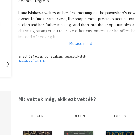
deepest regrets.
Hana Ishikawa wakes on her first morning as the pawnshop's ne
owner to find it ransacked, the shop's most precious acquisition
stolen and her father missing. And then into the shop stumbles a
charming stranger, quite unlike other customers. For he offers h
instead of seeking it.
Together, they journey through a mystical world to find Hana's fa
and the stolen choice - through rain puddles, hitching rides on p
angol･374 oldal･puhatáblás, ragasztókötött
cranes, across the bridge between midnight and morning and
További részletek
through a night market in the clouds.
Hangoskönyv
Film
Zene
But as they get closer to the truth, Hana must reveal a secret of
own - and risk making a choice she will never be able to take bac
Would you rewrite your destiny if it meant losing a part of your p
Mit vettek még, akik ezt vették?
IDEGEN
IDEGEN
IDEGEN