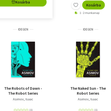
Kosárba
Kosárba
1 - 2 munkanap
IDEGEN
IDEGEN
The Robots of Dawn -
The Naked Sun - The
The Robot Series
Robot Series
Asimov, Isaac
Asimov, Isaac