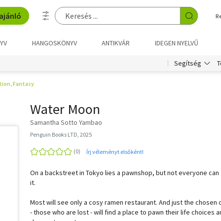
ajánló
R
YV
HANGOSKÖNYV
ANTIKVÁR
IDEGEN NYELVŰ
T
Segítség
tion, Fantasy
Water Moon
Samantha Sotto Yambao
Penguin Books LTD, 2025
Írj véleményt elsőként!
On a backstreet in Tokyo lies a pawnshop, but not everyone can 
it.
Most will see only a cosy ramen restaurant. And just the chosen
- those who are lost - will find a place to pawn their life choices 