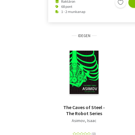
Raktáron
68 pont
1 - 2 munkanap
IDEGEN
The Caves of Steel -
The Robot Series
Asimov, Isaac