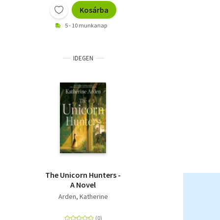
Kosárba
5 - 10 munkanap
IDEGEN
The Unicorn Hunters -
A Novel
Arden, Katherine