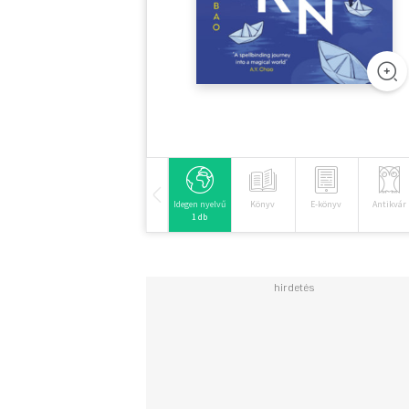
Idegen nyelvű
Könyv
E-könyv
Antikvár
1 db