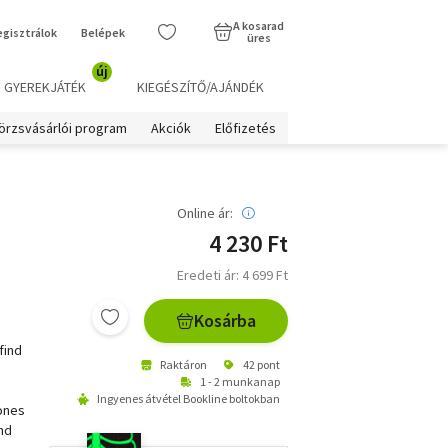
A kosarad
egisztrálok
Belépek
üres
új
GYEREKJÁTÉK
KIEGÉSZÍTŐ/AJÁNDÉK
örzsvásárlói program
Akciók
Előfizetés
Online ár:
4 230 Ft
Eredeti ár: 4 699 Ft
Kosárba
find
Raktáron
42 pont
1 - 2 munkanap
Ingyenes átvétel Bookline boltokban
 ones
and