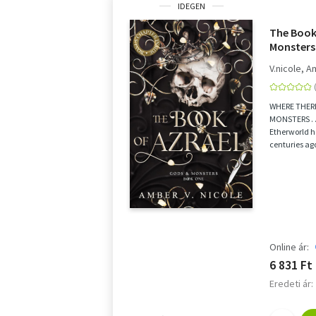
IDEGEN
The Book 
Monsters
V.nicole, 
WHERE THERE
MONSTERS . .
Etherworld h
centuries ago
Dianna made
Online ár:
6 831 Ft
Eredeti ár: