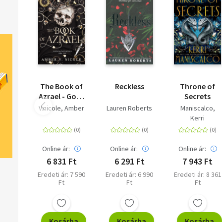
The Book of
Reckless
Throne of
Azrael - Gods
Secrets
& Monsters
V.nicole, Amber
Lauren Roberts
Maniscalco,
Book One
Kerri
Online ár:
Online ár:
Online ár:
6 831 Ft
6 291 Ft
7 943 Ft
Eredeti ár: 7 590
Eredeti ár: 6 990
Eredeti ár: 8 361
Ft
Ft
Ft
Kosárba
Kosárba
Kosárba