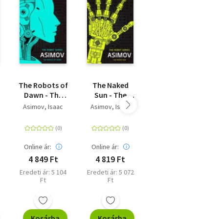
The Robots of
The Naked
The Unicorn
Dawn - The
Sun - The
Hunters - A
Robot Series
Robot Series
Novel
Asimov, Isaac
Asimov, Isaac
Arden, Katherine
Online ár:
Online ár:
Online ár:
4 849 Ft
4 819 Ft
7 529 Ft
Eredeti ár: 5 104
Eredeti ár: 5 072
Eredeti ár: 7 925
Ft
Ft
Ft
Kosárba
Kosárba
Kosárba