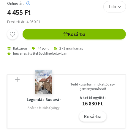
Online ár:
4 455 Ft
Eredeti ár: 4 950 Ft
Kosárba
Raktáron
44 pont
2 - 3 munkanap
Ingyenes átvétel Bookline boltokban
Tedd kosárba mindkettőt egy
gombnyomással!
A kettő együtt:
Legendás Budavár
16 830 Ft
Száraz Miklós György
Kosárba