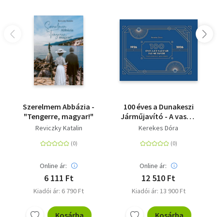
Szerelmem Abbázia -
100 éves a Dunakeszi
"Tengerre, magyar!"
Járműjavító - A vasúti
járműjavítás és -
Reviczky Katalin
Kerekes Dóra
gyártás fellegvára
Online ár:
Online ár:
6 111 Ft
12 510 Ft
Kiadói ár: 6 790 Ft
Kiadói ár: 13 900 Ft
Kosárba
Kosárba