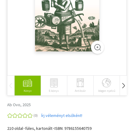
Szótár, nyelvkönyv
Tankönyv, segédkönyv
Társadalomtudomány
Természettudomány
Történelem
Vallás
Könyv
E-könyv
Antikvár
Idegen nyelvű
Hangos
Ab Ovo, 2025
Írj véleményt elsőként!
210 oldal･füles, kartonált･ISBN:
9786155640759