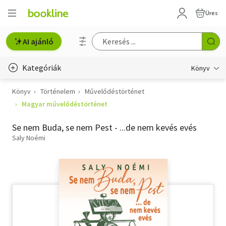
Üres
AI ajánló
Kategóriák
Könyv
Könyv
Történelem
Művelődéstörténet
Életmód, egészség
Magyar művelődéstörténet
Erotika
Se nem Buda, se nem Pest - ...de nem kevés evés
Gyermek- és ifjúsági
Saly Noémi
Hobbi, szabadidő
Irodalom
Művészet
Szakkönyv