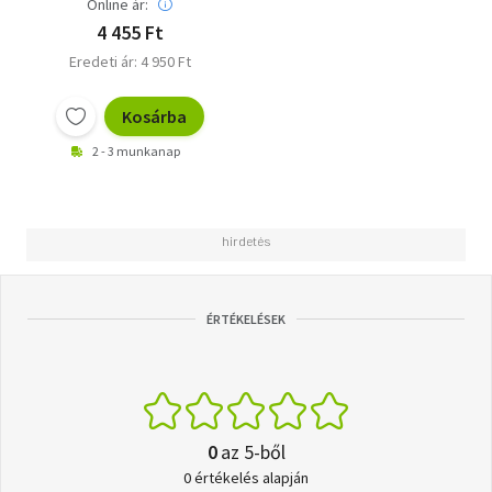
Online ár:
4 455 Ft
Eredeti ár: 4 950 Ft
Kosárba
2 - 3 munkanap
ÉRTÉKELÉSEK
0
az 5-ből
0 értékelés alapján