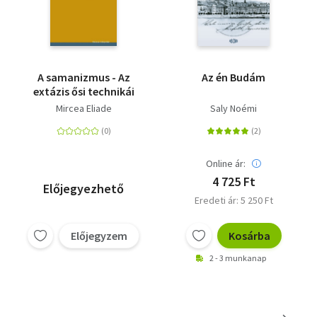
A samanizmus - Az
Az én Budám
extázis ősi technikái
Mircea Eliade
Saly Noémi
Online ár:
4 725 Ft
Előjegyezhető
Eredeti ár: 5 250 Ft
Előjegyzem
Kosárba
2 - 3 munkanap