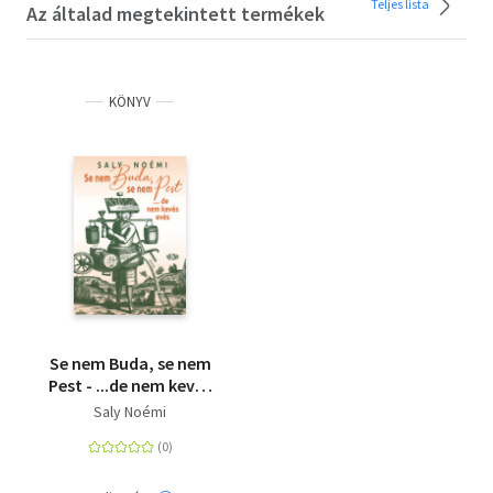
Teljes lista
Az általad megtekintett termékek
KÖNYV
Se nem Buda, se nem
Pest - ...de nem kevés
evés
Saly Noémi