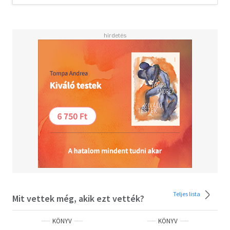
főztek, ettek, éltek és haltak - pont, ahogy mi is, csak
vallásoktól, szokásoktól, családi hagyományoktól már
sokkal kevésbé vezérelten és kötötten.
Hogy mit érdemes ezekből a régi tudásokból
föleleveníteni? Lesz, akit a hadikonyha trükkjei fognak
megihletni, lesz, akit a főúri szakácskönyvek. Lesz, aki
velem együtt fog ijedten rácsodálkozni a pogácsástál
fenekén lapuló ördögre, és lesz, aki fűszerfüveket
szedeget majd a mezőn egy kísérleti miskulancia-
salátához. Lesz, aki másmilyen arcot vág majd, ha
apácával találkozik a villamoson. Mindegyik esetben
elmondhatom: nem hiába dolgoztam."
SALY NOÉMI
Teljes lista
Mit vettek még, akik ezt vették?
KÖNYV
KÖNYV