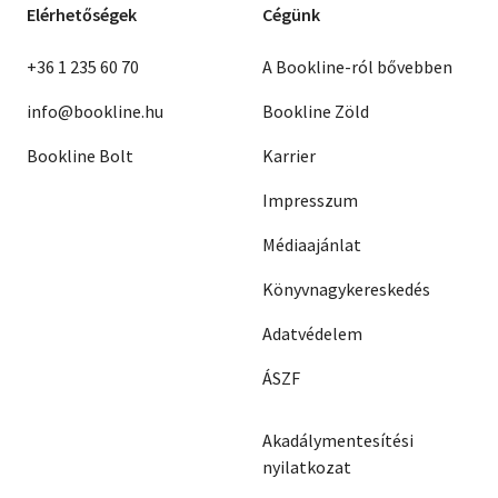
Elérhetőségek
Cégünk
+36 1 235 60 70
A Bookline-ról bővebben
info@bookline.hu
Bookline Zöld
Bookline Bolt
Karrier
Impresszum
Médiaajánlat
Könyvnagykereskedés
Adatvédelem
ÁSZF
Akadálymentesítési
nyilatkozat