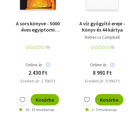
A sors könyve - 5000
A víz gyógyító ereje -
éves egyiptomi
Könyv és 44 kártya
jóslatok a XXI. század
Rebecca Campbell
embere számára
Online ár:
Online ár:
2 430 Ft
8 991 Ft
Eredeti ár: 2 700 Ft
Eredeti ár: 9 990 Ft
Kosárba
Kosárba
10 - 13 munkanap
2 - 3 munkanap