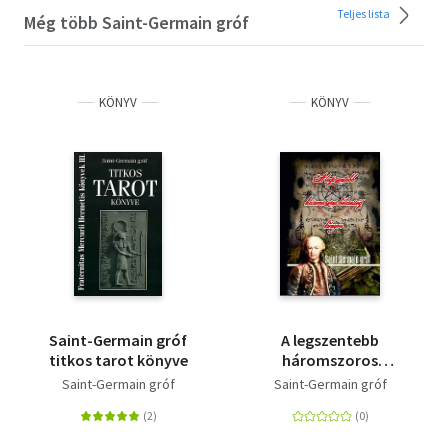
Teljes lista
Még több Saint-Germain gróf
KÖNYV
KÖNYV
Saint-Germain gróf
A legszentebb
titkos tarot könyve
háromszoros
bölcsesség könyve
Saint-Germain gróf
Saint-Germain gróf