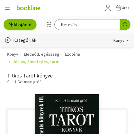
Üres
AI ajánló
Kategóriák
Könyv
Könyv
Életmód, egészség
Ezotéria
Életmód, egészség
Jóslás, álomfejtés, tarot
Erotika
Titkos Tarot könyve
Gyermek- és ifjúsági
Saint-Germain gróf
Hobbi, szabadidő
Irodalom
Művészet
Szakkönyv