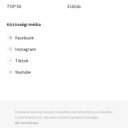
TOP 50
Elállás
Közösségi média
Facebook
Instagram
Tiktok
Youtube
Oldalaink bármely tartalmi és grafikai elemének felhasználásához
a Libri-Bookline Zrt. előzetes írásbeli engedélye szükséges.
SSL tanúsítvány