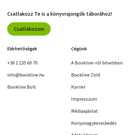
Csatlakozz Te is a könyvrajongók táborához!
Csatlakozom
Elérhetőségek
Cégünk
+36 1 235 60 70
A Bookline-ról bővebben
info@bookline.hu
Bookline Zöld
Bookline Bolt
Karrier
Impresszum
Médiaajánlat
Könyvnagykereskedés
Adatvédelem