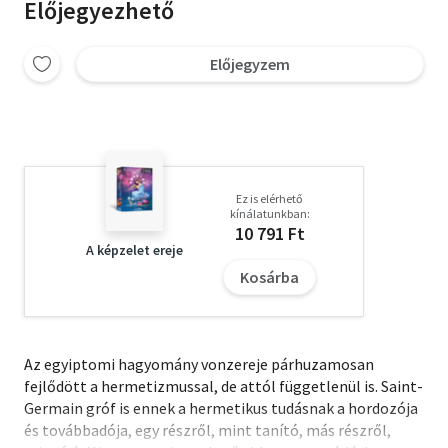
Előjegyezhető
Előjegyzem
Ez is elérhető
kínálatunkban:
10 791 Ft
A képzelet ereje
Kosárba
Az egyiptomi hagyomány vonzereje párhuzamosan
fejlődött a hermetizmussal, de attól függetlenül is. Saint-
Germain gróf is ennek a hermetikus tudásnak a hordozója
és továbbadója, egy részről, mint tanító, más részről,