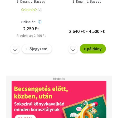
Gyakorlati útmutató
S. Dinan
J. Bassey
S. Dinan
J. Bassey
a csontritkulás
kockázatának
csökkentésére
Online ár:
2 250 Ft
2 640 Ft - 4 500 Ft
Eredeti ár: 2 499 Ft
Előjegyzem
6 példány