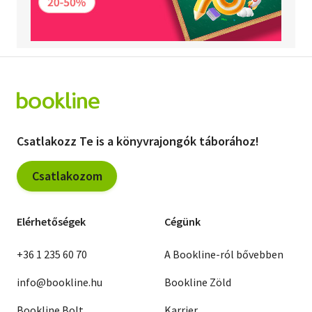
Csatlakozz Te is a könyvrajongók táborához!
Csatlakozom
Elérhetőségek
Cégünk
+36 1 235 60 70
A Bookline-ról bővebben
info@bookline.hu
Bookline Zöld
Bookline Bolt
Karrier