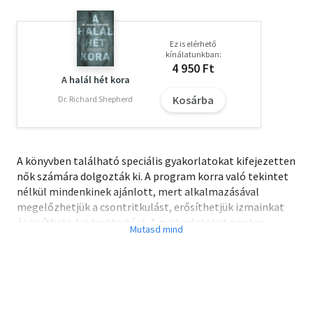
Ez is elérhető
kínálatunkban:
4 950 Ft
A halál hét kora
Kosárba
Dr. Richard Shepherd
A könyvben található speciális gyakorlatokat kifejezetten
nők számára dolgozták ki. A program korra való tekintet
nélkül mindenkinek ajánlott, mert alkalmazásával
megelőzhetjük a csontritkulást, erősíthetjük izmainkat
és javíthatjuk a testtartást. A gyakorlatokat pontos
leírások mutatják be lépésről lépésre. A mozgásprogram
minden egyes fázisa könnyen elsajátítható. A gyakorlatok
átalakíthatók és az egyéni szükségleteknek megfelelően
személyre szabhatók. Dr. Joan Bassey és Susie Dinan a
csontritkulást megelőző gyógytorna elismert szakértője.