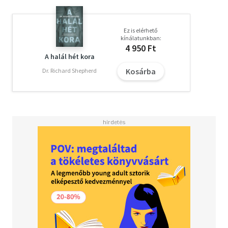
Ez is elérhető
kínálatunkban:
4 950 Ft
A halál hét kora
Kosárba
Dr. Richard Shepherd