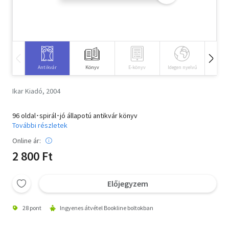
Szótár, nyelvkönyv
Tankönyv, segédkönyv
Társadalomtudomány
Antikvár
Könyv
E-könyv
Idegen nyelvű
Hangos
Természettudomány
Ikar Kiadó, 2004
Történelem
96 oldal･spirál･jó állapotú antikvár könyv
További részletek
Vallás
Online ár:
2 800 Ft
Előjegyzem
28 pont
Ingyenes átvétel Bookline boltokban