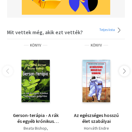
Teljes lista
Mit vettek még, akik ezt vették?
KÖNYV
KÖNYV
Gerson-terápia - A rák
Az egészséges hosszú
és egyéb krónikus
élet szabályai
betegségek
Beata Bishop
Horváth Endre