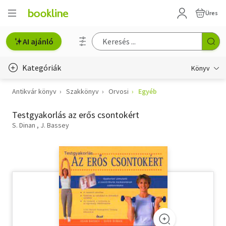
Üres
AI ajánló
Kategóriák
Könyv
Antikvár könyv
Szakkönyv
Orvosi
Egyéb
Életmód, egészség
Testgyakorlás az erős csontokért
Erotika
S. Dinan
J. Bassey
Gyermek- és ifjúsági
Hobbi, szabadidő
Irodalom
Művészet
Szakkönyv