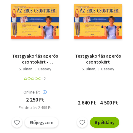
Testgyakorlás az erős
Testgyakorlás az erős
csontokért -
csontokért
Gyakorlati útmutató
S. Dinan
J. Bassey
S. Dinan
J. Bassey
a csontritkulás
kockázatának
csökkentésére
Online ár:
2 250 Ft
2 640 Ft - 4 500 Ft
Eredeti ár: 2 499 Ft
Előjegyzem
6 példány