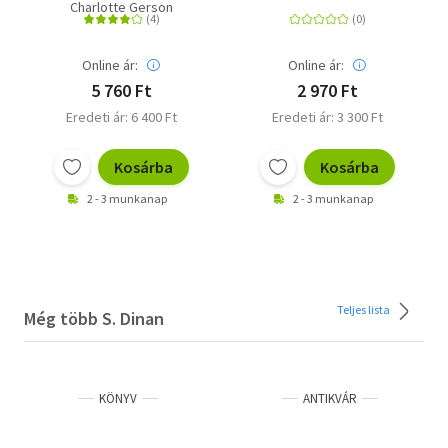
gyógyítása
Charlotte Gerson
Online ár:
Online ár:
5 760 Ft
2 970 Ft
Eredeti ár: 6 400 Ft
Eredeti ár: 3 300 Ft
Kosárba
Kosárba
2 - 3 munkanap
2 - 3 munkanap
Teljes lista
Még több S. Dinan
KÖNYV
ANTIKVÁR