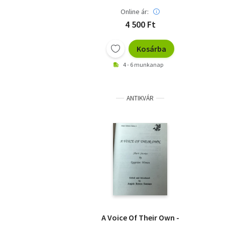
Online ár:
4 500 Ft
Kosárba
4 - 6 munkanap
ANTIKVÁR
A Voice Of Their Own -