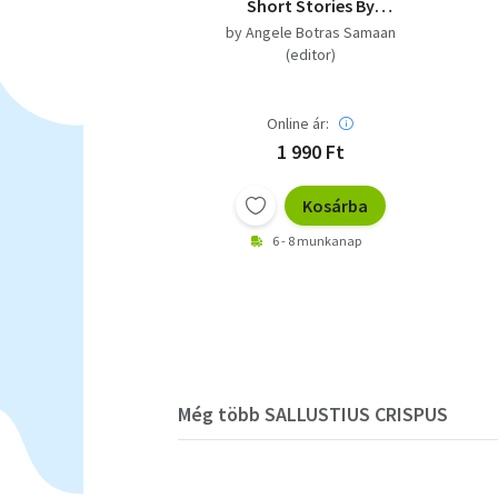
Short Stories By
Egyptian Women
by Angele Botras Samaan
(editor)
Online ár:
1 990 Ft
Kosárba
6 - 8 munkanap
Még több SALLUSTIUS CRISPUS