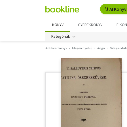
AI Könyv
KÖNYV
GYEREKKÖNYV
E-KÖN
Kategóriák
Antikvár könyv
Idegen nyelvű
Angol
Világiroda