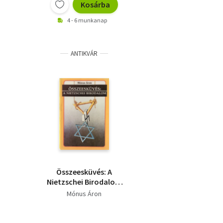
Kosárba
4 - 6 munkanap
ANTIKVÁR
Összeesküvés: A
Nietzschei Birodalom
(A szabadkőműves
Mónus Áron
bűnszövetkezet)