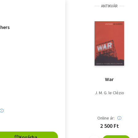
ANTIKVÁR
hers
War
J. M. G. le Clézio
Online ár:
2 500 Ft
Kosárba