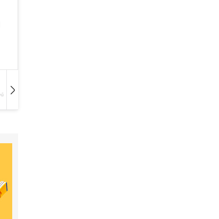
vű
Hangoskönyv
Film
Zene