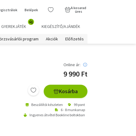
A kosarad
egisztrálok
Belépek
üres
új
GYEREKJÁTÉK
KIEGÉSZÍTŐ/AJÁNDÉK
örzsvásárlói program
Akciók
Előfizetés
Online ár:
9 990 Ft
Kosárba
Beszállítói készleten
99 pont
6 - 8 munkanap
Ingyenes átvétel Bookline boltokban