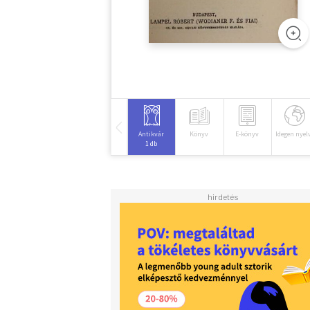
Antikvár
Könyv
E-könyv
Idegen nyel
1 db