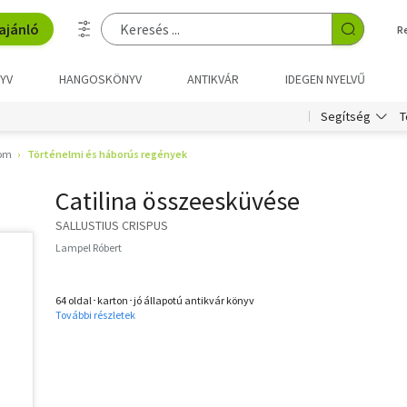
ajánló
R
YV
HANGOSKÖNYV
ANTIKVÁR
IDEGEN NYELVŰ
T
Segítség
lom
Történelmi és háborús regények
Catilina összeesküvése
SALLUSTIUS CRISPUS
Lampel Róbert
64 oldal･karton･jó állapotú antikvár könyv
További részletek