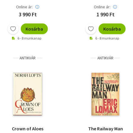
Online ár:
Online ár:
3 990 Ft
1 990 Ft
Kosárba
Kosárba
6 - 8 munkanap
6 - 8 munkanap
ANTIKVÁR
ANTIKVÁR
Crown of Aloes
The Railway Man