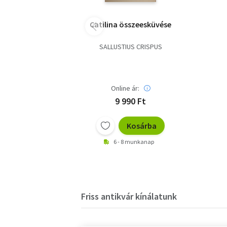
Catilina összeesküvése
SALLUSTIUS CRISPUS
Online ár:
9 990 Ft
Kosárba
6 - 8 munkanap
Friss antikvár kínálatunk