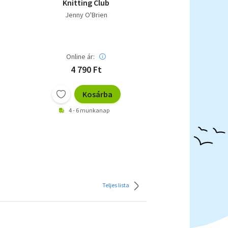
Knitting Club
Jenny O'Brien
Online ár:
4 790 Ft
Kosárba
4 - 6 munkanap
Teljes lista