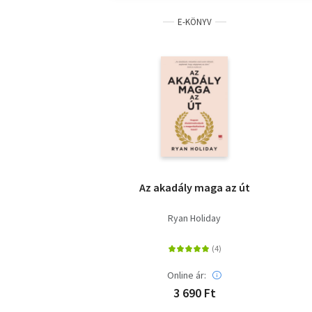
E-KÖNYV
Az akadály maga az út
Ryan Holiday
Online ár:
3 690 Ft