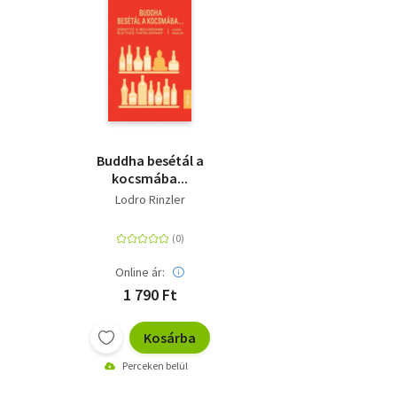
Buddha besétál a
kocsmába...
Lodro Rinzler
Online ár:
1 790 Ft
Kosárba
Perceken belül