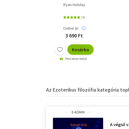
Ryan Holiday
Online ár:
3 690 Ft
Kosárba
Perceken belül
Az Ezoterikus filozófia kategória topl
E-KÖNYV
A végső 