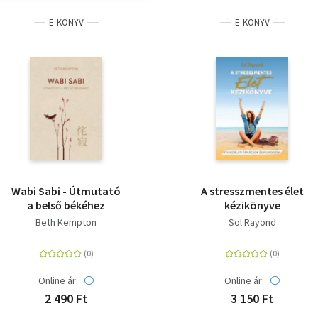
E-KÖNYV
E-KÖNYV
Wabi Sabi - Útmutató
A stresszmentes élet
a belső békéhez
kézikönyve
Beth Kempton
Sol Rayond
Online ár:
Online ár:
2 490 Ft
3 150 Ft