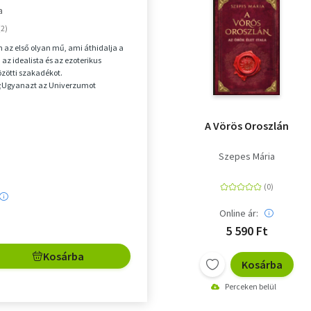
a
n az első olyan mű, ami áthidalja a
 az idealista és az ezoterikus
özötti szakadékot.
;Ugyanazt az Univerzumot
b oldalról is megvizsgáln...
A Vörös Oroszlán
Szepes Mária
Online ár:
5 590 Ft
Kosárba
Kosárba
Perceken belül