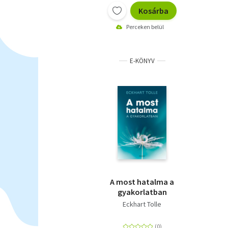
Kosárba
Perceken belül
E-KÖNYV
A most hatalma a
gyakorlatban
Eckhart Tolle