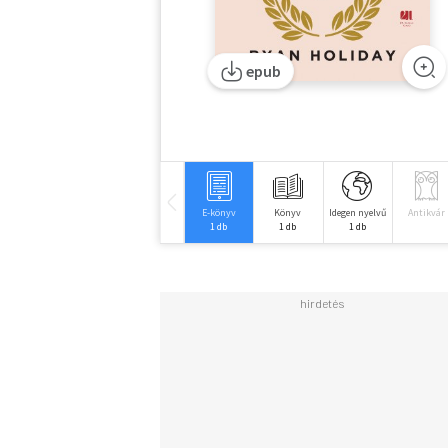
epub
E-könyv
Könyv
Idegen nyelvű
Antikvár
1 db
1 db
1 db