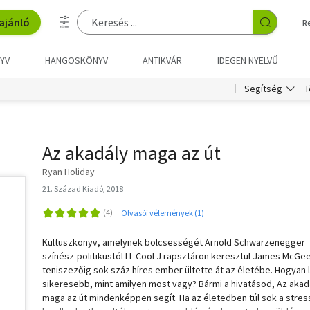
ajánló
R
YV
HANGOSKÖNYV
ANTIKVÁR
IDEGEN NYELVŰ
T
Segítség
Az akadály maga az út
Ryan Holiday
21. Század Kiadó, 2018
Olvasói vélemények (1)
Kultuszkönyv, amelynek bölcsességét Arnold Schwarzenegger
színész-politikustól LL Cool J rapsztáron keresztül James McGee
teniszezőig sok száz híres ember ültette át az életébe. Hogyan 
sikeresebb, mint amilyen most vagy? Bármi a hivatásod, Az akad
maga az út mindenképpen segít. Ha az életedben túl sok a stres