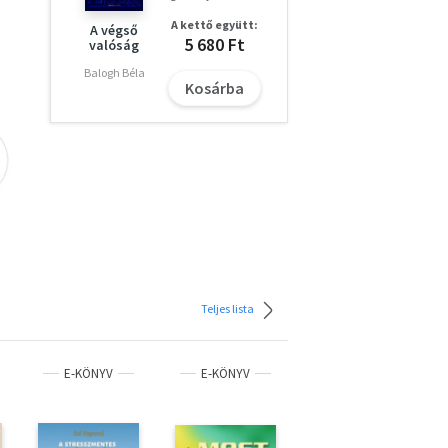
A kettő együtt:
A végső
5 680 Ft
valóság
kik
Balogh Béla
Kosárba
gyan
en.
s
int
yan
Teljes lista
ggé
E-KÖNYV
E-KÖNYV
E-KÖNYV