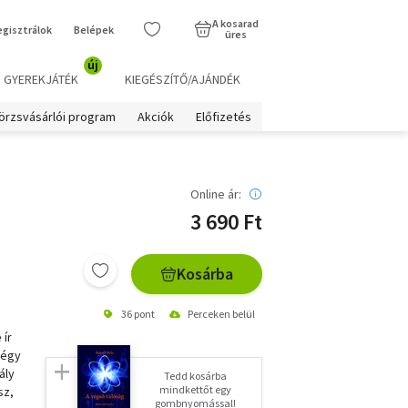
A kosarad
egisztrálok
Belépek
üres
új
GYEREKJÁTÉK
KIEGÉSZÍTŐ/AJÁNDÉK
örzsvásárlói program
Akciók
Előfizetés
Online ár:
3 690 Ft
Kosárba
36 pont
Perceken belül
 ír
légy
ály
Tedd kosárba
mindkettőt egy
sz,
gombnyomással!