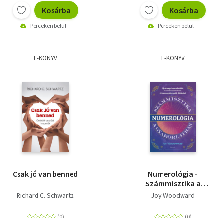
Kosárba
Kosárba
Perceken belül
Perceken belül
E-KÖNYV
E-KÖNYV
Csak jó van benned
Numerológia -
Számmisztika a
gyakorlatban
Richard C. Schwartz
Joy Woodward