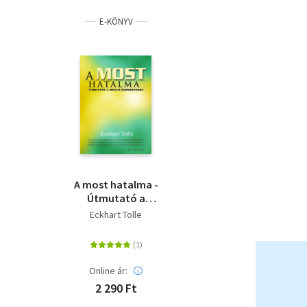
E-KÖNYV
A most hatalma -
Útmutató a
megvilágosodáshoz
Eckhart Tolle
Online ár:
2 290 Ft