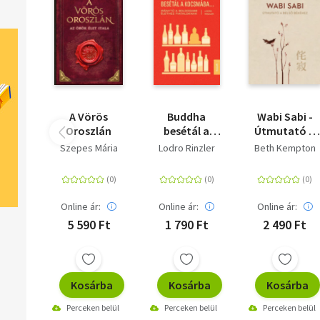
A Vörös
Buddha
Wabi Sabi -
Oroszlán
besétál a
Útmutató a
kocsmába...
belső békéhez
Szepes Mária
Lodro Rinzler
Beth Kempton
Online ár:
Online ár:
Online ár:
5 590 Ft
1 790 Ft
2 490 Ft
Kosárba
Kosárba
Kosárba
Perceken belül
Perceken belül
Perceken belül