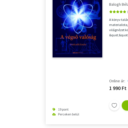
Balogh Bél
A könyv talá
materialista,
világnézet k
&quot;&quot
próbáljuk töb
Online ár:
1 990 Ft
19 pont
Perceken belül