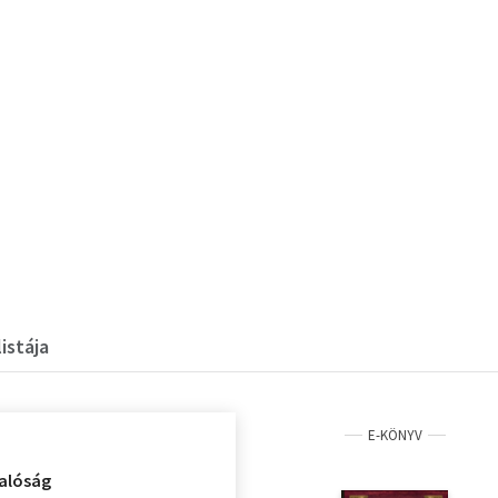
istája
E-KÖNYV
valóság