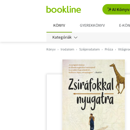
AI Könyv
KÖNYV
GYEREKKÖNYV
E-KÖN
Kategóriák
Könyv
Irodalom
Szépirodalom
Próza
Világir