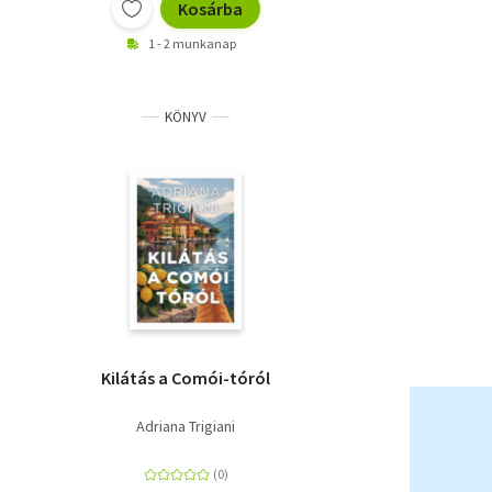
Kosárba
1 - 2 munkanap
KÖNYV
Kilátás a Comói-tóról
Adriana Trigiani