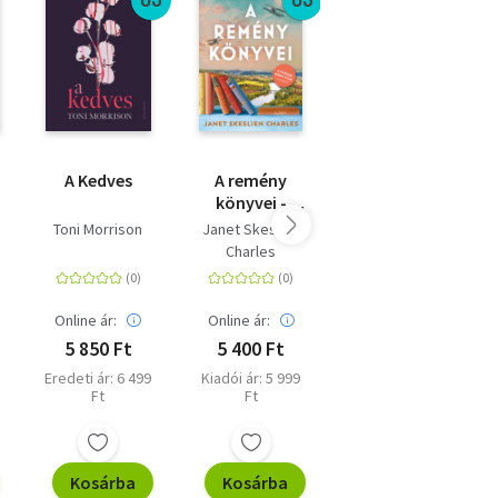
A Kedves
A remény
Virágot
könyvei -
Algernonnak
Felemelő
n
Toni Morrison
Janet Skeslien
Daniel Keyes
történet
Charles
újrakezdésről,
kitartásról és
a könyvek
Online ár:
Online ár:
Online ár:
gyógyító
5 850 Ft
5 400 Ft
5 400 Ft
erejéről
Eredeti ár: 6 499
Kiadói ár: 5 999
Eredeti ár: 5 999
Ft
Ft
Ft
Kosárba
Kosárba
Kosárba