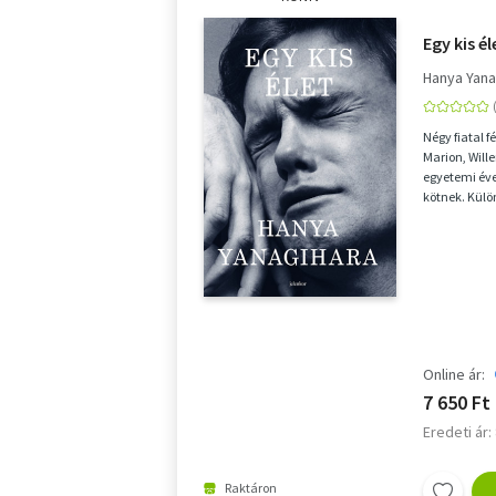
Egy kis él
Hanya Yana
Négy fiatal f
Marion, Will
egyetemi évei
kötnek. Kül
érkeznek, kü
Online ár:
7 650 Ft
Eredeti ár:
Raktáron