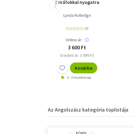
Zsiráfokkal nyugatra
Lynda Rutledge
Online ár:
3 600 Ft
Eredeti ár: 3 999 Ft
Kosárba
1 - 2 munkanap
Az Angolszász kategória toplistája
KÖNYV