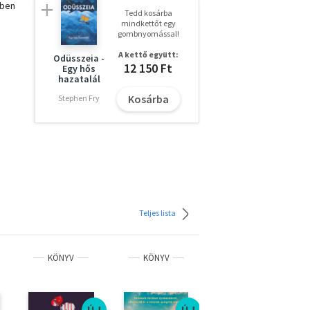
lben
Tedd kosárba
mindkettőt egy
gombnyomással!
A kettő együtt:
Odüsszeia -
12 150 Ft
Egy hős
hazatalál
Kosárba
Stephen Fry
t
,
Teljes lista
őtté
KÖNYV
KÖNYV
KÖNYV
os
ÚJ
ÚJ