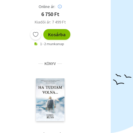
Online ár:
6 750 Ft
Kiadói ár: 7 499 Ft
Kosárba
1 - 2 munkanap
KÖNYV