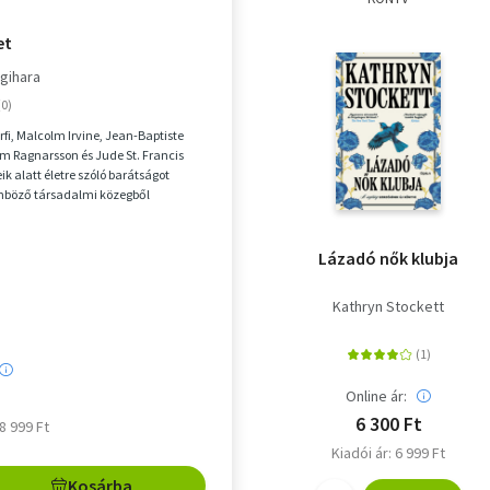
et
gihara
érfi, Malcolm Irvine, Jean-Baptiste
em Ragnarsson és Jude St. Francis
k alatt életre szóló barátságot
önböző társadalmi közegből
lönböző...
Lázadó nők klubja
Kathryn Stockett
Online ár:
6 300 Ft
 8 999 Ft
Kiadói ár: 6 999 Ft
Kosárba