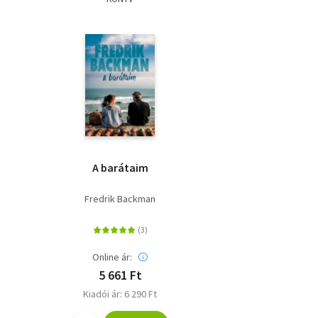
A barátaim
Fredrik Backman
Online ár:
5 661 Ft
Kiadói ár: 6 290 Ft