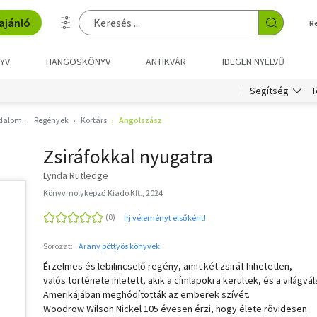
ajánló
R
YV
HANGOSKÖNYV
ANTIKVÁR
IDEGEN NYELVŰ
T
Segítség
odalom
Regények
Kortárs
Angolszász
Zsiráfokkal nyugatra
Lynda Rutledge
Könyvmolyképző Kiadó Kft., 2024
Írj véleményt elsőként!
Sorozat:
Arany pöttyös könyvek
Érzelmes és lebilincselő regény, amit két zsiráf hihetetlen,
valós története ihletett, akik a címlapokra kerültek, és a világvá
Amerikájában meghódították az emberek szívét.
Woodrow Wilson Nickel 105 évesen érzi, hogy élete rövidesen