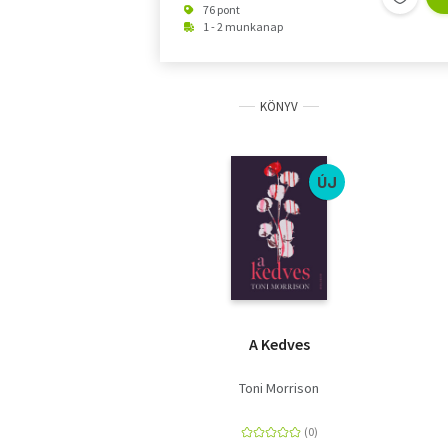
76 pont
1 - 2 munkanap
KÖNYV
ÚJ
A Kedves
Toni Morrison