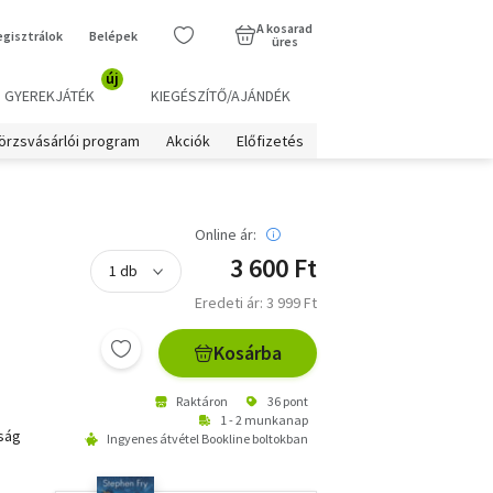
A kosarad
egisztrálok
Belépek
üres
új
GYEREKJÁTÉK
KIEGÉSZÍTŐ/AJÁNDÉK
örzsvásárlói program
Akciók
Előfizetés
Online ár:
3 600 Ft
Eredeti ár: 3 999 Ft
Kosárba
Raktáron
36 pont
1 - 2 munkanap
lság
Ingyenes átvétel Bookline boltokban