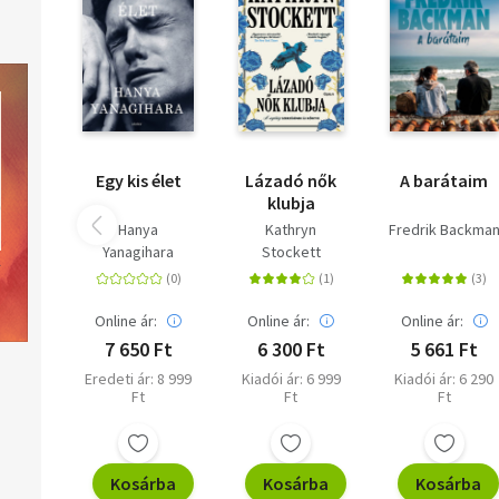
mégis igaz története alapján.
Éld át, és vidd magaddal a szárnyalását!
"Tökéletes egyensúly fikció és történelem között."
- Sarah Felbin, POPSUGAR
Mélyedj el! Kapcsolj ki! Légy jelen!
Felnőtteknek ajánljuk!
Egy kis élet
Lázadó nők
A barátaim
klubja
Hanya
Kathryn
Fredrik Backma
Yanagihara
Stockett
Online ár:
Online ár:
Online ár:
7 650 Ft
6 300 Ft
5 661 Ft
Eredeti ár: 8 999
Kiadói ár: 6 999
Kiadói ár: 6 290
Ft
Ft
Ft
Kosárba
Kosárba
Kosárba