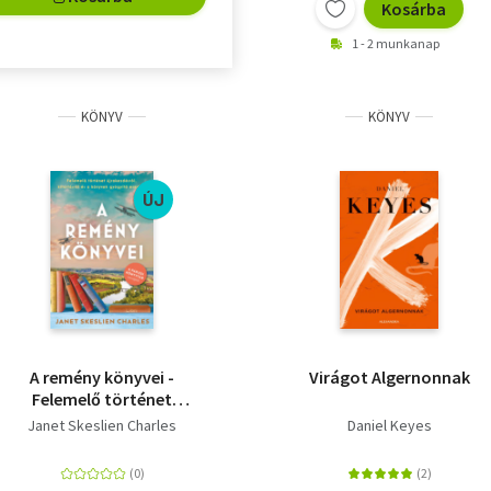
Kosárba
1 - 2 munkanap
KÖNYV
KÖNYV
ÚJ
A remény könyvei -
Virágot Algernonnak
Felemelő történet
újrakezdésről,
Janet Skeslien Charles
Daniel Keyes
kitartásról és a
könyvek gyógyító
erejéről