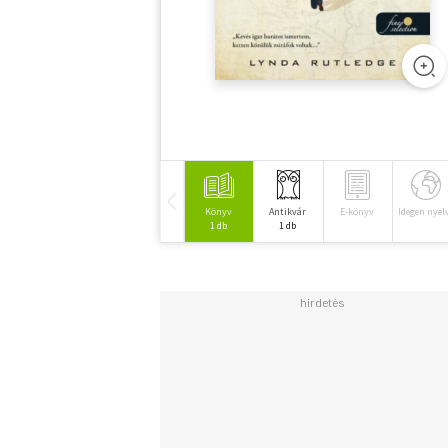
Könyv
Antikvár
E-könyv
Idegen nyel
1 db
1 db