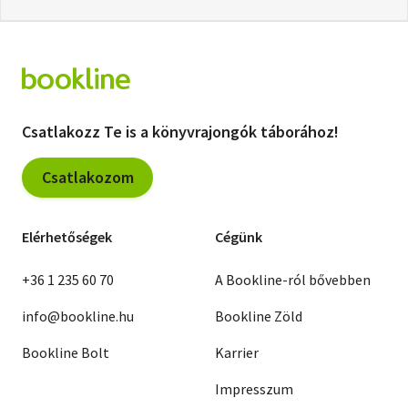
Csatlakozz Te is a könyvrajongók táborához!
Csatlakozom
Elérhetőségek
Cégünk
+36 1 235 60 70
A Bookline-ról bővebben
info@bookline.hu
Bookline Zöld
Bookline Bolt
Karrier
Impresszum