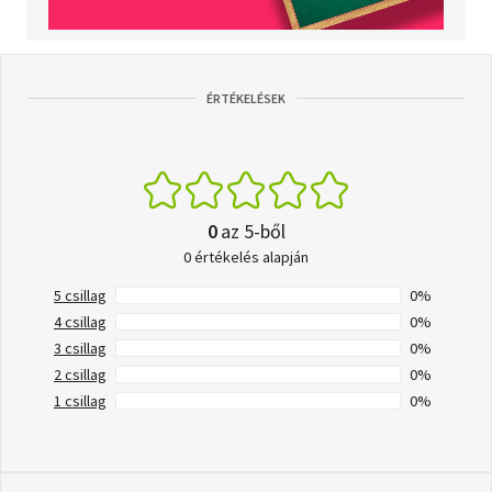
ÉRTÉKELÉSEK
0
az 5-ből
0 értékelés alapján
5 csillag
0%
4 csillag
0%
3 csillag
0%
2 csillag
0%
1 csillag
0%