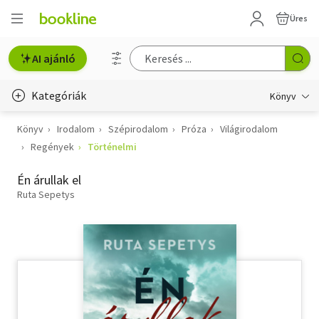
Üres
AI ajánló
Kategóriák
Könyv
Könyv
Irodalom
Szépirodalom
Próza
Világirodalom
Életmód, egészség
Regények
Történelmi
Erotika
Én árullak el
Gyermek- és ifjúsági
Ruta Sepetys
Hobbi, szabadidő
Irodalom
Művészet
Szakkönyv