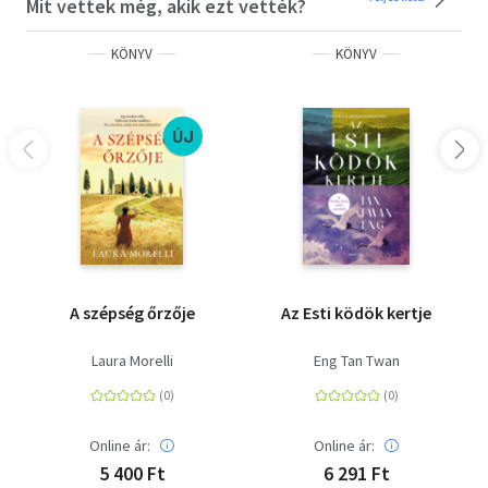
Mit vettek még, akik ezt vették?
KÖNYV
KÖNYV
ÚJ
A szépség őrzője
Az Esti ködök kertje
Laura Morelli
Eng Tan Twan
Online ár:
Online ár:
5 400 Ft
6 291 Ft