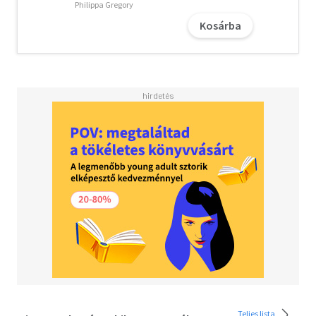
harcoljon.
Philippa Gregory
De mi az ára a szabadságnak?
Kosárba
És vajon Christiannak lesz elég ereje elérni a céljait?
Teljes lista