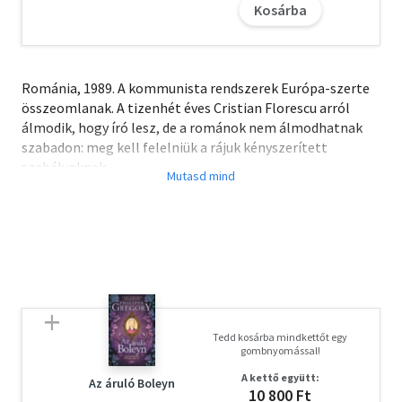
Kosárba
Románia, 1989. A kommunista rendszerek Európa-szerte
összeomlanak. A tizenhét éves Cristian Florescu arról
álmodik, hogy író lesz, de a románok nem álmodhatnak
szabadon: meg kell felelniük a rájuk kényszerített
szabályoknak.
Nicolae Ceauşescu zsarnoki diktatúrája alatt, ahol a
félelem és az elszigeteltség uralja az országot, Cristiant
megzsarolja a titkosrendőrség, hogy ő is besúgó legyen.
Két választása marad: mindent és mindenkit elárul, akit
szeret, vagy arra használja fel a helyzetét, hogy kreatívan
aláássa Kelet-Európa leghírhedtebb diktátorát.
Cristian mindent kockára tesz, hogy leleplezze a rezsim
mögötti igazságot, hangot adjon román honfitársainak,
Tedd kosárba mindkettőt egy
és felfedje a világ előtt mindazt, ami az országában
gombnyomással!
történik. Amikor eljön a várva várt idő, lelkesen
A kettő együtt:
csatlakozik a forradalomhoz, hogy a változásért
Az áruló Boleyn
10 800 Ft