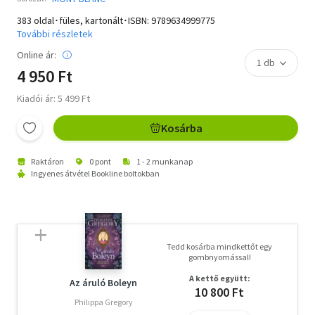
383 oldal･füles, kartonált･ISBN:
9789634999775
További részletek
Online ár:
4 950 Ft
Kiadói ár: 5 499 Ft
Kosárba
Raktáron
0 pont
1 - 2 munkanap
Ingyenes átvétel Bookline boltokban
Tedd kosárba mindkettőt egy
gombnyomással!
A kettő együtt:
Az áruló Boleyn
10 800 Ft
Philippa Gregory