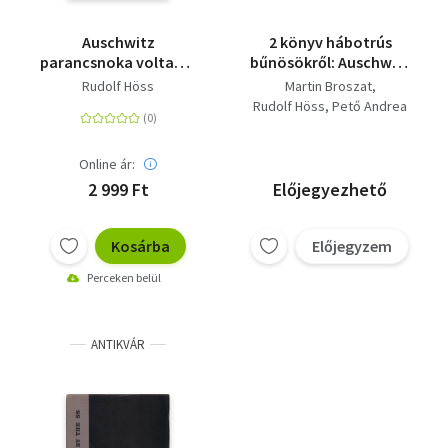
Auschwitz
2 könyv hábotrús
parancsnoka voltam -
bűnösökről: Auschwitz
Rudolf Höss
parancsnoka voltam,
Rudolf Höss
Martin Broszat
emlékiratai
Láthatatlan elkövetők
Rudolf Höss
Pető Andrea
Online ár:
2 999 Ft
Előjegyezhető
Kosárba
Előjegyzem
Perceken belül
ANTIKVÁR