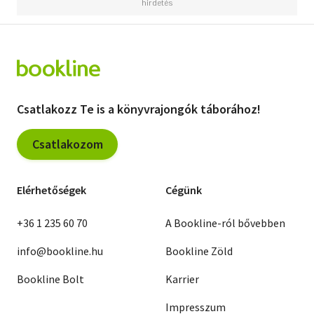
Csatlakozz Te is a könyvrajongók táborához!
Csatlakozom
Elérhetőségek
Cégünk
+36 1 235 60 70
A Bookline-ról bővebben
info@bookline.hu
Bookline Zöld
Bookline Bolt
Karrier
Impresszum