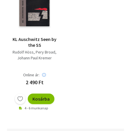
KL Auschwitz Seen by
the SS
Rudolf Höss
Pery Broad
Johann Paul Kremer
Online ár:
2 490 Ft
Kosárba
4 - 6 munkanap