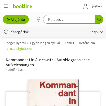
Üres
AI ajánló
Kategóriák
Könyv
Idegen nyelvű
Egyéb idegen nyelvű
Német
Történelem
Életmód, egészség
II. világháború
Erotika
Kommandant in Auschwitz - Autobiographische
Gyermek- és ifjúsági
Aufzeichnungen
Rudolf Höss
Hobbi, szabadidő
Irodalom
Művészet
Szakkönyv