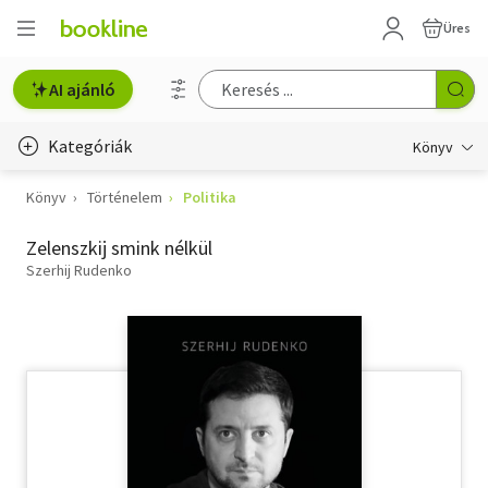
Üres
AI ajánló
Kategóriák
Könyv
Könyv
Történelem
Politika
Életmód, egészség
Zelenszkij smink nélkül
Erotika
Szerhij Rudenko
Gyermek- és ifjúsági
Hobbi, szabadidő
Irodalom
Művészet
Szakkönyv