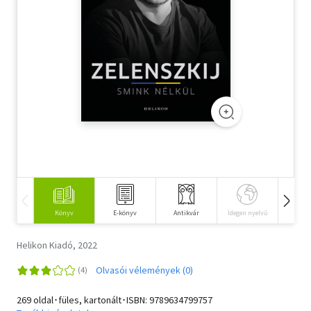
Szótár, nyelvkönyv
Tankönyv, segédkönyv
Társadalomtudomány
Természettudomány
Történelem
Vallás
Könyv
E-könyv
Antikvár
Idegen nyelvű
Hangos
Helikon Kiadó, 2022
Olvasói vélemények (0)
269 oldal･füles, kartonált･ISBN:
9789634799757