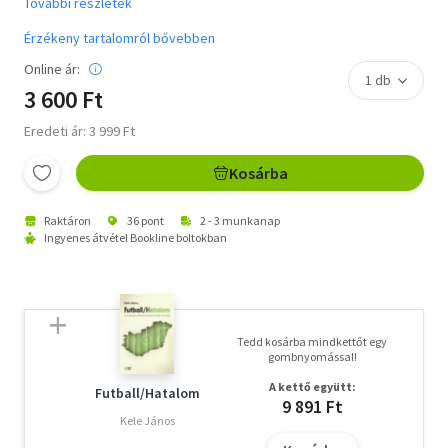
További részletek
Érzékeny tartalomról bővebben
Online ár:
3 600 Ft
Eredeti ár: 3 999 Ft
Kosárba
Raktáron
36 pont
2 - 3 munkanap
Ingyenes átvétel Bookline boltokban
Tedd kosárba mindkettőt egy
gombnyomással!
A kettő együtt:
Futball/Hatalom
9 891 Ft
Kele János