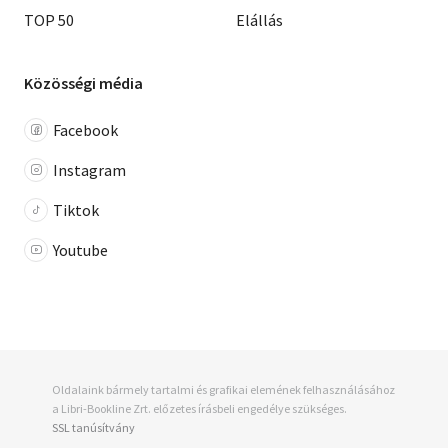
TOP 50
Elállás
Közösségi média
Facebook
Instagram
Tiktok
Youtube
Oldalaink bármely tartalmi és grafikai elemének felhasználásához
a Libri-Bookline Zrt. előzetes írásbeli engedélye szükséges.
SSL tanúsítvány