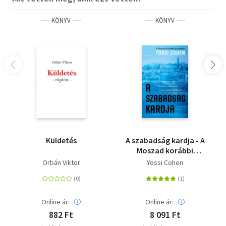
azóta is vezeti a Bukvojed nevű, könyvekkel foglalkozó
honlapot, 2015 óta az Espresso nevű portál
KÖNYV
KÖNYV
főszerkesztője.
Küldetés
A szabadság kardja - A
Moszad korábbi
igazgatója - Izrael, a
Orbán Viktor
Yossi Cohen
Moszad és a titkos
háború
Online ár:
Online ár:
882 Ft
8 091 Ft