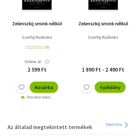
Zelenszkij smink nélkül
Zelenszkij smink nélkül
Szerhij Rudenko
Szerhij Rudenko
Online ár:
2 599 Ft
1 890 Ft - 2 490 Ft
Kosárba
4 példány
Perceken belül
Teljes lista
Az általad megtekintett termékek