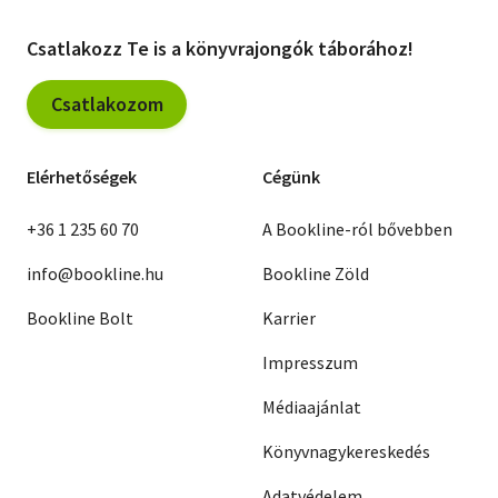
Csatlakozz Te is a könyvrajongók táborához!
Csatlakozom
Elérhetőségek
Cégünk
+36 1 235 60 70
A Bookline-ról bővebben
info@bookline.hu
Bookline Zöld
Bookline Bolt
Karrier
Impresszum
Médiaajánlat
Könyvnagykereskedés
Adatvédelem