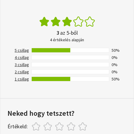
3
az 5-ből
4 értékelés alapján
5 csillag
50%
4 csillag
0%
3 csillag
0%
2 csillag
0%
1 csillag
50%
Neked hogy tetszett?
Értékeld: