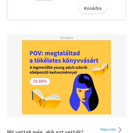
egy nagy ország elnöke 2019-ben, azzal győzve meg a
Kosárba
választókat, hogy véget vet a mindent behálózó
korrupciónak Ukrajnában, s egyúttal elhozza a békét. Az
első cél megvalósításához vagy kevés volt az ideje, vagy ő
sem tudott kikeveredni a korrupciónak abból a hálójából,
amely oly sok mindent tönkretett már Ukrajnában az
elmúlt évtizedekben, a második cél, a béke pedig hiú
ábrándnak bizonyult - bár aligha Zelenszkij hibája, hogy
Putyin semmiképp nem akart eltűrni egy olyan független
Ukrajnát, amely nem az ő érdekeit szolgálja.
Néhány hónappal ezelőtt még úgy tűnt, Zelenszkij egy
újabb nem túl sikeres és nem túl népszerű elnök - s aztán
a háborúval minden megváltozott: most nemcsak az
ukránok, hanem az egész világ figyel minden egyes
szavára...
SZERHIJ RUDENKO (sz. 1970) népszerű ukrán újságíró és
publicista. Pályafutása során számos ukrán és nyugati
médiaorgánumnak dolgozott (Radio Liberty, Liga, Gazeta
24, Glavred, TVi, Deutsche Welle). 2008-ban létrehozta és
Teljes lista
Mit vettek még, akik ezt vették?