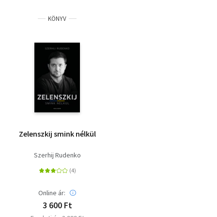
KÖNYV
Zelenszkij smink nélkül
Szerhij Rudenko
Online ár:
3 600 Ft