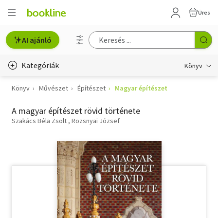
Üres
AI ajánló
Kategóriák
Könyv
Könyv
Művészet
Építészet
Magyar építészet
Életmód, egészség
A magyar építészet rövid története
Erotika
Szakács Béla Zsolt
Rozsnyai József
Gyermek- és ifjúsági
Hobbi, szabadidő
Irodalom
Művészet
Szakkönyv