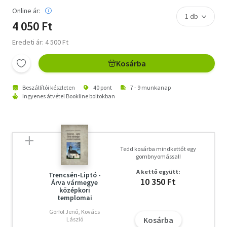
Online ár:
4 050 Ft
Eredeti ár: 4 500 Ft
Kosárba
Beszállítói készleten
40 pont
7 - 9 munkanap
Ingyenes átvétel Bookline boltokban
Tedd kosárba mindkettőt egy
gombnyomással!
A kettő együtt:
Trencsén-Liptó -
10 350 Ft
Árva vármegye
középkori
templomai
Görföl Jenő, Kovács
Kosárba
László