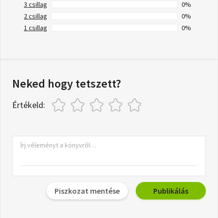
3 csillag
0%
2 csillag
0%
1 csillag
0%
Neked hogy tetszett?
Értékeld:
Piszkozat mentése
Publikálás