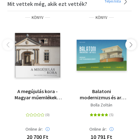
Teljes lista
Mit vettek még, akik ezt vették?
KÖNYV
KÖNYV
A megújulás kora -
Balatoni
Magyar műemlékek a
modernizmus és art
Kárpát-medencében
deco - Építészet a két
Bolla Zoltán
2010 után
világháború között
Online ár:
Online ár:
20 700 Ft
10 791 Ft