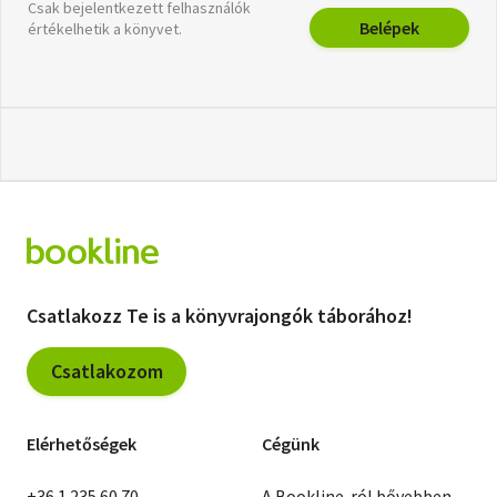
Csak bejelentkezett felhasználók
Belépek
értékelhetik a könyvet.
Csatlakozz Te is a könyvrajongók táborához!
Csatlakozom
Elérhetőségek
Cégünk
+36 1 235 60 70
A Bookline-ról bővebben