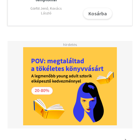
Görföl Jenő, Kovács
Kosárba
László