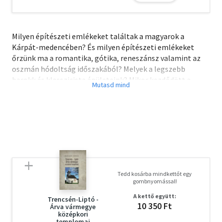
Milyen építészeti emlékeket találtak a magyarok a
Kárpát-medencében? És milyen építészeti emlékeket
őrzünk ma a romantika, gótika, reneszánsz valamint az
oszmán hódoltság időszakából? Melyek a legszebb
barokk és klasszicista épületeink? Mikor kezdődött a
vasbetonszerkezetes építészet hazánkban? Art deco és
modern architektúra a két világháború között? Szeretjük
a szocreál emlékeinket?
Kötetünkben a legszebb és legérdekesebb példákon
keresztül mutatjuk be a magyar építészetet a
honfoglalástól az organikus és kortárs irányzatokig.
Tedd kosárba mindkettőt egy
gombnyomással!
A kettő együtt:
Trencsén-Liptó -
10 350 Ft
Árva vármegye
középkori
templomai