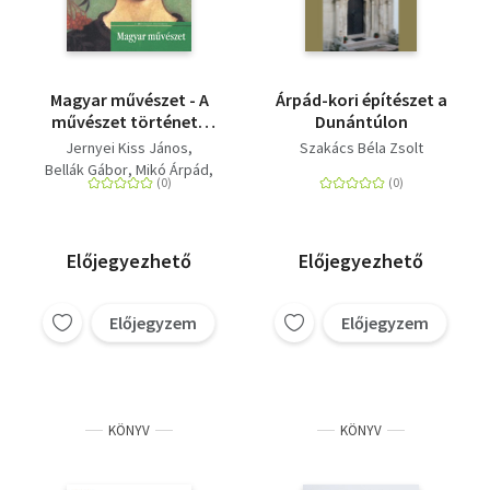
Magyar művészet - A
Árpád-kori építészet a
művészet története
Dunántúlon
sorozat 16. kötete
Jernyei Kiss János
Szakács Béla Zsolt
Bellák Gábor
Mikó Árpád
Keserű Katalin
Szakács Béla Zsolt
Előjegyezhető
Előjegyezhető
Előjegyzem
Előjegyzem
KÖNYV
KÖNYV