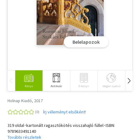
Szótár, nyelvkönyv
Tankönyv, segédkönyv
Társadalomtudomány
Belelapozok
Természettudomány
Történelem
Vallás
Könyv
Antikvár
E-könyv
Idegen nyelvű
Hangos
Holnap Kiadó, 2017
Írj véleményt elsőként!
319 oldal･kartonált ragasztókötés visszahajló füllel･ISBN:
9789633491140
További részletek