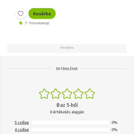
Kosárba
7 - 9 munkanap
ÉRTÉKELÉSEK
0
az 5-ből
0 értékelés alapján
5 csillag
0%
4 csillag
0%