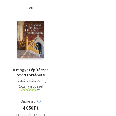
KÖNYV
A magyar építészet
rövid története
Szakács Béla Zsolt
Rozsnyai József
Online ár:
4 050 Ft
Eredeti ár: 4 500 Ft