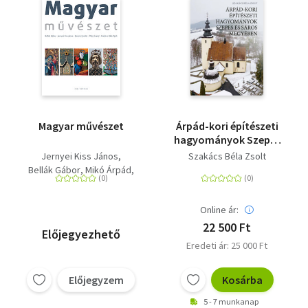
Magyar művészet
Árpád-kori építészeti
hagyományok Szepes
és Sáros megyében I-II.
Jernyei Kiss János
Szakács Béla Zsolt
Bellák Gábor
Mikó Árpád
Keserű Katalin
Szakács Béla Zsolt
Online ár:
22 500 Ft
Előjegyezhető
Eredeti ár: 25 000 Ft
Előjegyzem
Kosárba
5 - 7 munkanap