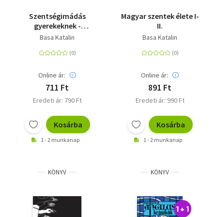
Szentségimádás
Magyar szentek élete I-
gyerekeknek -
II.
Gyermekek
Basa Katalin
Basa Katalin
eucharisztikus
imafüzete
Online ár:
Online ár:
711 Ft
891 Ft
Eredeti ár: 790 Ft
Eredeti ár: 990 Ft
Kosárba
Kosárba
1 - 2 munkanap
1 - 2 munkanap
KÖNYV
KÖNYV
1 + 1