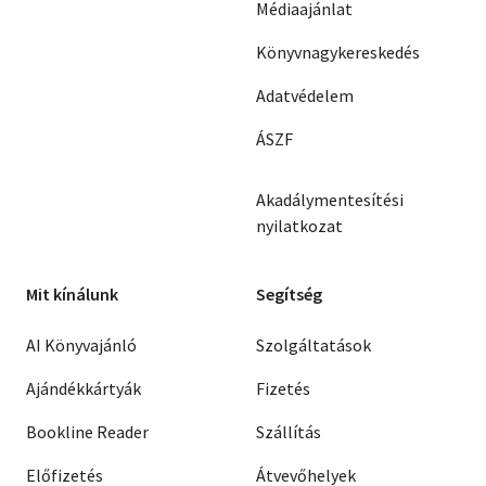
Médiaajánlat
Könyvnagykereskedés
Adatvédelem
ÁSZF
Akadálymentesítési
nyilatkozat
Mit kínálunk
Segítség
AI Könyvajánló
Szolgáltatások
Ajándékkártyák
Fizetés
Bookline Reader
Szállítás
Előfizetés
Átvevőhelyek