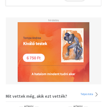
Teljes lista
Mit vettek még, akik ezt vették?
KÖNYV
KÖNYV