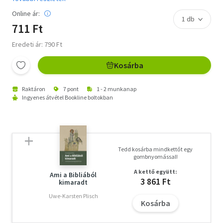
Online ár:
711 Ft
Eredeti ár: 790 Ft
Kosárba
Raktáron
7 pont
1 - 2 munkanap
Ingyenes átvétel Bookline boltokban
Tedd kosárba mindkettőt egy
gombnyomással!
A kettő együtt:
Ami a Bibliából
3 861 Ft
kimaradt
Uwe-Karsten Plisch
Kosárba