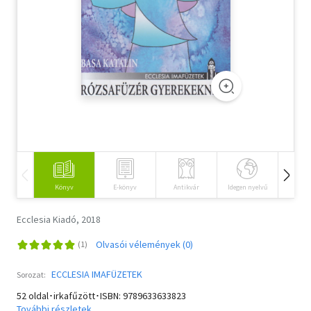
Szótár, nyelvkönyv
Tankönyv, segédkönyv
Társadalomtudomány
Természettudomány
Történelem
Vallás
Könyv
E-könyv
Antikvár
Idegen nyelvű
Hangos
Ecclesia Kiadó, 2018
Olvasói vélemények (0)
ECCLESIA IMAFÜZETEK
Sorozat:
52 oldal･irkafűzött･ISBN:
9789633633823
További részletek