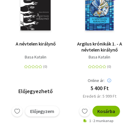
A névtelen királynő
Argilus krónikák 1. - A
névtelen királynő
Basa Katalin
Basa Katalin
Online ár:
5 400 Ft
Előjegyezhető
Eredeti ár: 5 999 Ft
Előjegyzem
Kosárba
1 - 2 munkanap