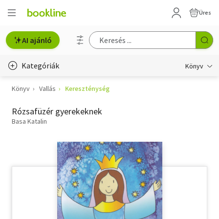
Üres
AI ajánló
Kategóriák
Könyv
Könyv
Vallás
Kereszténység
Életmód, egészség
Rózsafüzér gyerekeknek
Erotika
Basa Katalin
Gyermek- és ifjúsági
Hobbi, szabadidő
Irodalom
Művészet
Szakkönyv