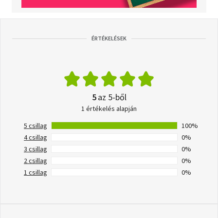
ÉRTÉKELÉSEK
5
az 5-ből
1 értékelés alapján
5 csillag
100%
4 csillag
0%
3 csillag
0%
2 csillag
0%
1 csillag
0%