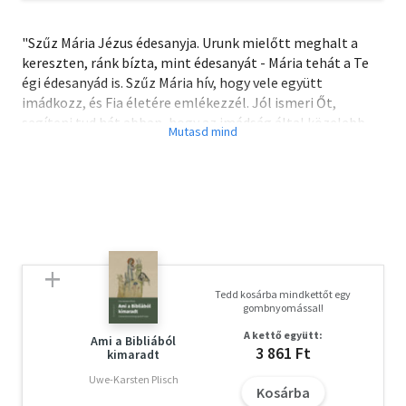
"Szűz Mária Jézus édesanyja. Urunk mielőtt meghalt a
kereszten, ránk bízta, mint édesanyát - Mária tehát a Te
égi édesanyád is. Szűz Mária hív, hogy vele együtt
imádkozz, és Fia életére emlékezzél. Jól ismeri Őt,
segíteni tud hát abban, hogy az imádság által közelebb
kerülj Hozzá. Amikor a rózsafüzért vagy más néven a
szentolvasót imádkozod, sok-sok emberrel együtt ver a
szíved: közel vagy távol tőled, sokan kérik Máriát, hogy
imádkozzon velük együtt Istenhez. A rózsafüzér a mi
ajándékunk Szűz Máriának - minden szépen elmondott
imádság egy-egy újabb rózsa az Ő koronájába. Tedd hát
kezed Szűz Mária kezébe, hogy a rózsafüzér által
elvezessen Szent Fiához!
Tedd kosárba mindkettőt egy
"
gombnyomással!
A kettő együtt:
Ami a Bibliából
3 861 Ft
kimaradt
Uwe-Karsten Plisch
Kosárba