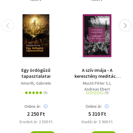
Egy ördögűző
A szív imája - A
tapasztalatai
keresztény meditáció
gyakorlata
Amorth, Gabriele
Mustó Péter SJ
Andreas Ebert
Online ár:
Online ár:
2 250 Ft
5 310 Ft
Eredeti ár: 2 500 Ft
Kiadói ár: 5 900 Ft