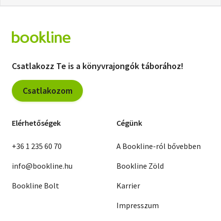
Csatlakozz Te is a könyvrajongók táborához!
Csatlakozom
Elérhetőségek
Cégünk
+36 1 235 60 70
A Bookline-ról bővebben
info@bookline.hu
Bookline Zöld
Bookline Bolt
Karrier
Impresszum