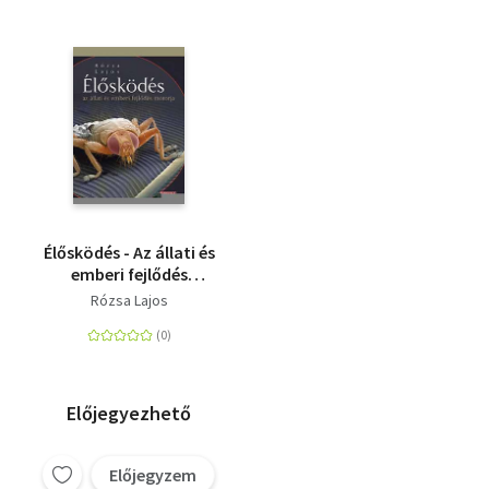
Élősködés - Az állati és
emberi fejlődés
motorja
Rózsa Lajos
Előjegyezhető
Előjegyzem