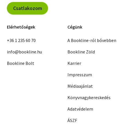
Csatlakozom
Elérhetőségek
Cégünk
+36 1 235 60 70
A Bookline-ról bővebben
info@bookline.hu
Bookline Zöld
Bookline Bolt
Karrier
Impresszum
Médiaajánlat
Könyvnagykereskedés
Adatvédelem
ÁSZF