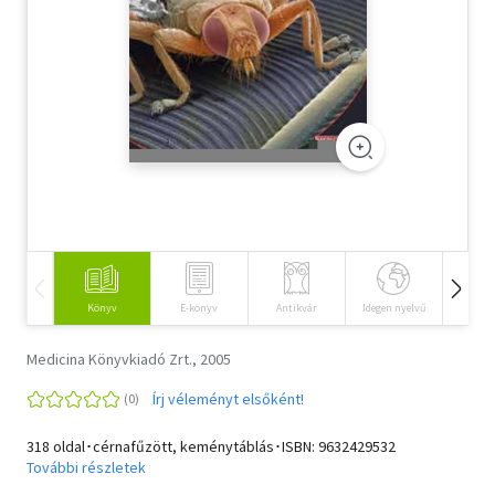
Szótár, nyelvkönyv
Tankönyv, segédkönyv
Társadalomtudomány
Természettudomány
Történelem
Vallás
Könyv
E-könyv
Antikvár
Idegen nyelvű
Hangos
Medicina Könyvkiadó Zrt., 2005
Írj véleményt elsőként!
318 oldal･cérnafűzött, keménytáblás･ISBN:
9632429532
További részletek