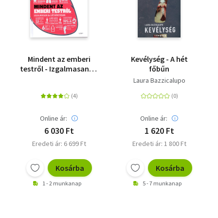
Mindent az emberi
Kevélység - A hét
testről - Izgalmasan és
főbűn
látványosan
Laura Bazzicalupo
Online ár:
Online ár:
6 030 Ft
1 620 Ft
Eredeti ár: 6 699 Ft
Eredeti ár: 1 800 Ft
Kosárba
Kosárba
1 - 2 munkanap
5 - 7 munkanap