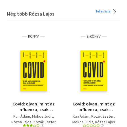
Teljes lista
Még több Rózsa Lajos
KÖNYV
E-KÖNYV
Covid: olyan, mint az
Covid: olyan, mint az
influenza, csak
influenza, csak
halálosabb - Útikalauz
halálosabb
Kun Ádám
Mokos Judit
Kun Ádám
Kozák Eszter
járványokhoz, nem
Rózsa Lajos
Kozák Eszter
Mokos Judit
Rózsa Lajos
csak stopposoknak