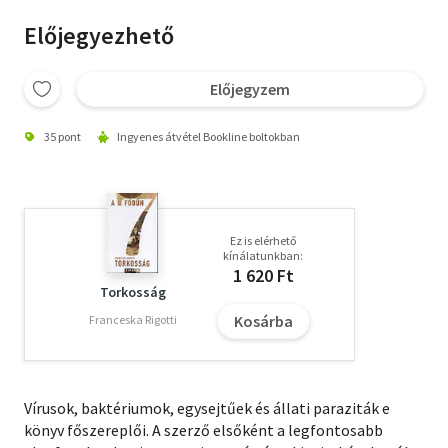
Előjegyezhető
Előjegyzem
35 pont
Ingyenes átvétel Bookline boltokban
Ez is elérhető
kínálatunkban:
1 620 Ft
Torkosság
Kosárba
Franceska Rigotti
Vírusok, baktériumok, egysejtűek és állati paraziták e
könyv főszereplői. A szerző elsőként a legfontosabb