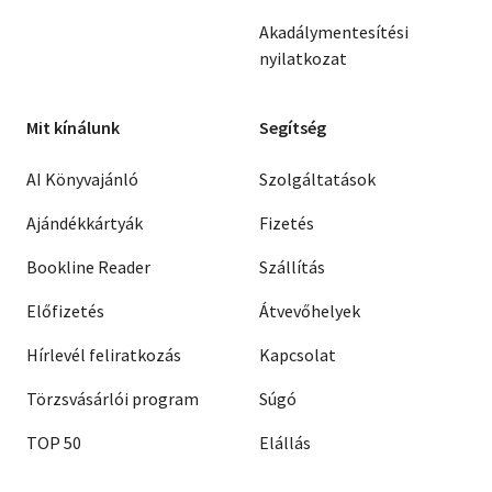
Akadálymentesítési
nyilatkozat
Mit kínálunk
Segítség
AI Könyvajánló
Szolgáltatások
Ajándékkártyák
Fizetés
Bookline Reader
Szállítás
Előfizetés
Átvevőhelyek
Hírlevél feliratkozás
Kapcsolat
Törzsvásárlói program
Súgó
TOP 50
Elállás