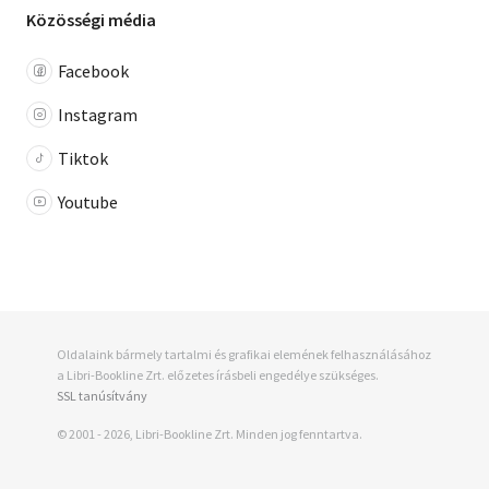
Közösségi média
Facebook
Instagram
Tiktok
Youtube
Oldalaink bármely tartalmi és grafikai elemének felhasználásához
a Libri-Bookline Zrt. előzetes írásbeli engedélye szükséges.
SSL tanúsítvány
© 2001 - 2026, Libri-Bookline Zrt. Minden jog fenntartva.