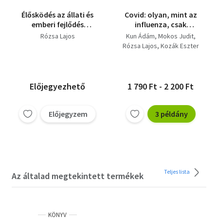
Élősködés az állati és
Covid: olyan, mint az
emberi fejlődés
influenza, csak
motorja
halálosabb
Rózsa Lajos
Kun Ádám
Mokos Judit
Rózsa Lajos
Kozák Eszter
Előjegyezhető
1 790 Ft - 2 200 Ft
Előjegyzem
3 példány
Teljes lista
Az általad megtekintett termékek
KÖNYV