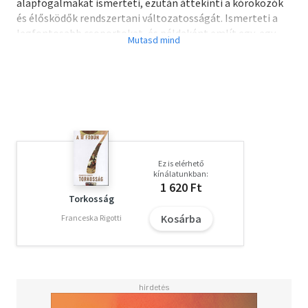
alapfogalmakat ismerteti, ezután áttekinti a kórokozók
és élősködők rendszertani változatosságát. Ismerteti a
legfontosabb csoportokat, és példaként említ egy-egy
jellegzetes vagy nevezetes fajt. A következő, terjedelmes
részben tárgyalja az evolúcióbiológia és az ökológia azon
módszereit, gondolatait és hipotéziseit, amelyek a gazda-
parazita viszonnyal kapcsolatosak. A könyvet elsősorban
biológia szakos, orvos-, állatorvostan-hallgatóknak
ajánljuk.
Ez is elérhető
kínálatunkban:
1 620 Ft
Torkosság
Kosárba
Franceska Rigotti