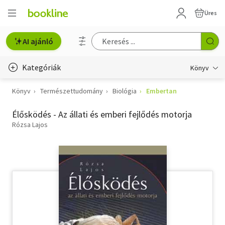
Üres
AI ajánló
Kategóriák
Könyv
Könyv
Természettudomány
Biológia
Embertan
Életmód, egészség
Élősködés - Az állati és emberi fejlődés motorja
Erotika
Rózsa Lajos
Gyermek- és ifjúsági
Hobbi, szabadidő
Irodalom
Művészet
Szakkönyv