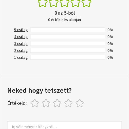
0
az 5-ből
0 értékelés alapján
5 csillag
0%
4 csillag
0%
3 csillag
0%
2 csillag
0%
1 csillag
0%
Neked hogy tetszett?
Értékeld: