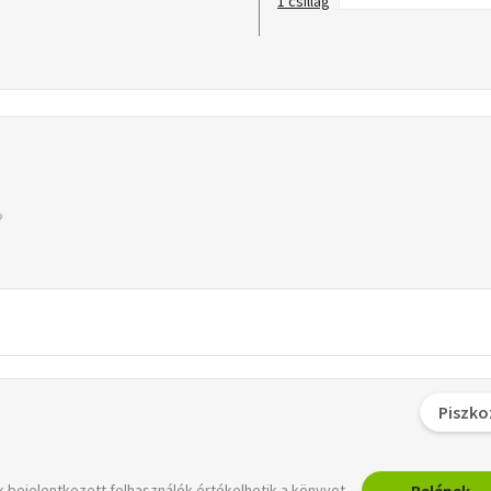
1 csillag
Piszko
Belépek
 bejelentkezett felhasználók értékelhetik a könyvet.