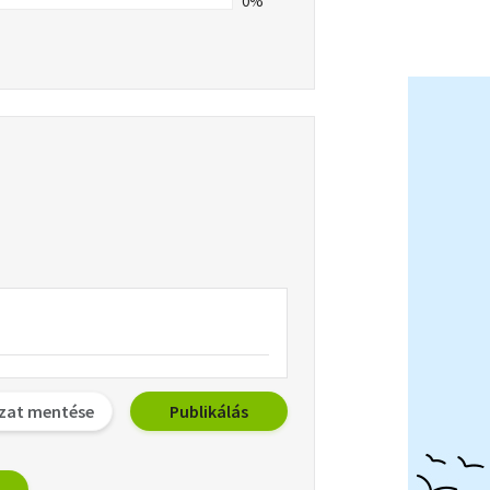
0%
zat mentése
Publikálás