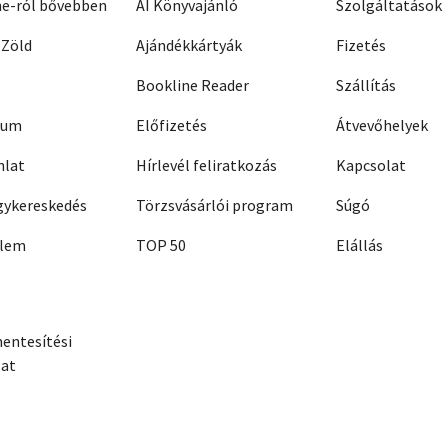
ne-ról bővebben
AI Könyvajánló
Szolgáltatások
 Zöld
Ajándékkártyák
Fizetés
Bookline Reader
Szállítás
zum
Előfizetés
Átvevőhelyek
nlat
Hírlevél feliratkozás
Kapcsolat
ykereskedés
Törzsvásárlói program
Súgó
elem
TOP 50
Elállás
entesítési
zat