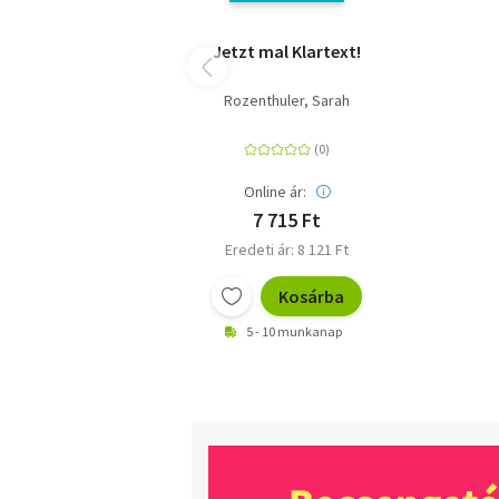
Jetzt mal Klartext!
Rozenthuler, Sarah
Online ár:
7 715 Ft
Eredeti ár: 8 121 Ft
Kosárba
5 - 10 munkanap