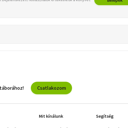
Csatlakozom
 táborához!
Mit kínálunk
Segítség