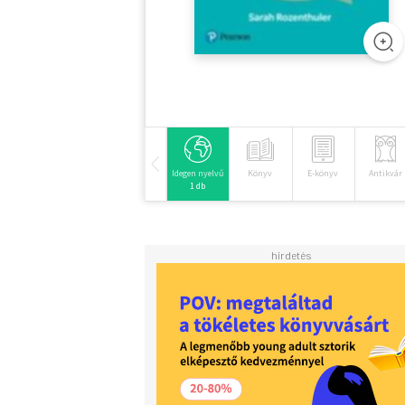
Idegen nyelvű
Könyv
E-könyv
Antikvár
1 db