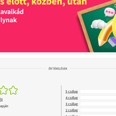
ÉRTÉKELÉSEK
5 csillag
4 csillag
ől
3 csillag
lapján
2 csillag