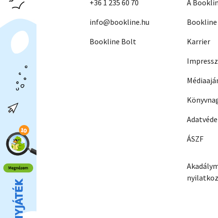
+36 1 235 60 70
A Bookli
info@bookline.hu
Bookline
Bookline Bolt
Karrier
Impress
Médiaajá
Könyvnag
Adatvéd
ÁSZF
Akadálym
nyilatko