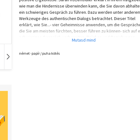
wie man die Hindernisse überwinden kann, die Sie davon abhalte
ein schwieriges Gespräch zu führen. Dazu werden unter anderem
Werkzeuge des authentischen Dialogs betrachtet. Dieser Titel
erklärt, wie Sie...- vier Geheimnisse anwenden, um die Gespräch
die Sie am meisten fürchten, besser führen zu können- sich auf e
schwieriges Gespräch vorbereiten- Brücken und Beziehungen
aufbauen- den Raum Lesen können- Konflikte bewältigen können
német･papír / puha kötés
Hangoskönyv
Film
Zene