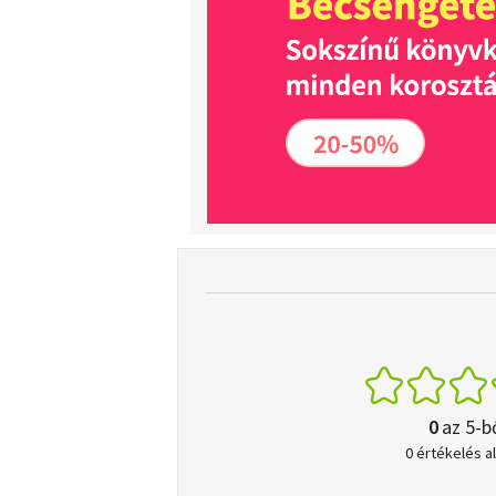
0
az 5-b
0 értékelés a