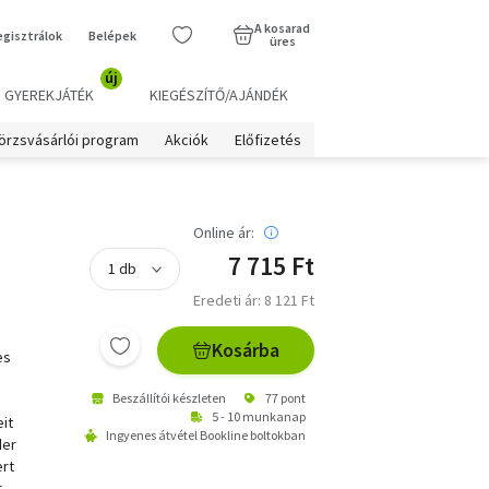
A kosarad
egisztrálok
Belépek
üres
új
GYEREKJÁTÉK
KIEGÉSZÍTŐ/AJÁNDÉK
örzsvásárlói program
Akciók
Előfizetés
Online ár:
7 715 Ft
Eredeti ár: 8 121 Ft
Kosárba
es
Beszállítói készleten
77 pont
5 - 10 munkanap
it
Ingyenes átvétel Bookline boltokban
der
ert
,