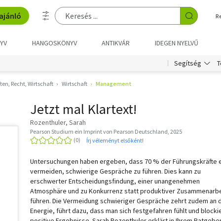
ajánló
R
YV
HANGOSKÖNYV
ANTIKVÁR
IDEGEN NYELVŰ
T
Segítség
en, Recht, Wirtschaft
Wirtschaft
Management
Jetzt mal Klartext!
Rozenthuler, Sarah
Pearson Studium ein Imprint von Pearson Deutschland, 2025
Írj véleményt elsőként!
Untersuchungen haben ergeben, dass 70 % der Führungskräfte 
vermeiden, schwierige Gespräche zu führen. Dies kann zu
erschwerter Entscheidungsfindung, einer unangenehmen
Atmosphäre und zu Konkurrenz statt produktiver Zusammenarbe
führen. Die Vermeidung schwieriger Gespräche zehrt zudem an 
Energie, führt dazu, dass man sich festgefahren fühlt und blocki
positive Ergebnisse. Sarah Rozenthuler erklärt in Ihrem Ratgeber