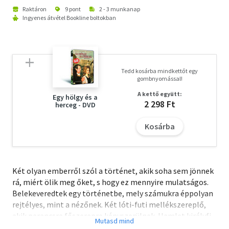
Raktáron
9 pont
2 - 3 munkanap
Ingyenes átvétel Bookline boltokban
Tedd kosárba mindkettőt egy
gombnyomással!
A kettő együtt:
Egy hölgy és a
2 298 Ft
herceg - DVD
Kosárba
Két olyan emberről szól a történet, akik soha sem jönnek
rá, miért ölik meg őket, s hogy ez mennyire mulatságos.
Belekeveredtek egy történetbe, mely számukra éppolyan
rejtélyes, mint a nézőnek. Két lóti-futi mellékszereplő,
akik parancsra főszerepre kényszerülnek. Hamlet királyfi
áruló barátai. Kockáznak, fülelnek, túllihegik a