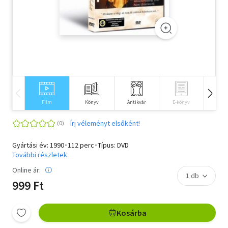
Szótár, nyelvkönyv
Tankönyv, segédkönyv
Társadalomtudomány
Természettudomány
Film
Könyv
Antikvár
E-könyv
Idegen 
Történelem
Írj véleményt elsőként!
Vallás
Gyártási év: 1990･112 perc･Típus: DVD
További részletek
Online ár:
999 Ft
Kosárba