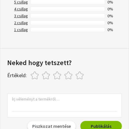
5 csillag
0%
4 csillag
0%
3 csillag
0%
2 csillag
0%
1 csillag
0%
Neked hogy tetszett?
Értékeld:
Piszkozat mentése
Publikálás