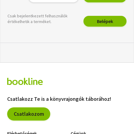
Csak bejelentkezett felhasználók
Belépek
értékelhetik a terméket.
Csatlakozz Te is a könyvrajongók táborához!
Csatlakozom
Elérhetőségek
Cégünk