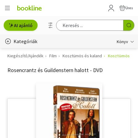
Üres
AI ajánló
Kategóriák
Könyv
Kiegészítő/Ajándék
Film
Kosztümös és kaland
Kosztümös
Életmód, egészség
Rosencrantz és Guildenstern halott - DVD
Erotika
Gyermek- és ifjúsági
Hobbi, szabadidő
Irodalom
Művészet
Szakkönyv