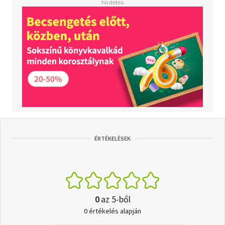
ÉRTÉKELÉSEK
0
az 5-ből
0 értékelés alapján