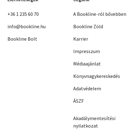
+36 1 235 60 70
A Bookline-ról bővebben
info@bookline.hu
Bookline Zöld
Bookline Bolt
Karrier
Impresszum
Médiaajánlat
Könyvnagykereskedés
Adatvédelem
ÁSZF
Akadálymentesítési
nyilatkozat