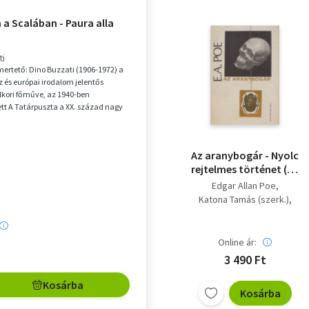
a Scalában - Paura alla
ti
smertető: Dino Buzzati (1906-1972) a
 és európai irodalom jelentős
alkori főműve, az 1940-ben
tt A Tatárpuszta a XX. század nagy
egalkotó...
Az aranybogár - Nyolc
rejtelmes történet (Az
aranybogár / A kút és
Edgar Allan Poe
az inga / Egy hordó
Katona Tamás (szerk.)
amontillado / Az áruló
Babits Mihály (ford.)
szív / A fekete macska
Pásztor Árpád (ford.)
/ Az Usher-ház vége / A
Online ár:
vörös halál álarca / Dr.
3 490 Ft
Kátrány és Toll
professzor módszere)
Kosárba
Kosárba