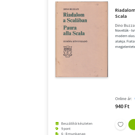
Riadalom 
Scala
Dino Buzza
Novellák - I
modern olasz
alakja. Fiat
megjelentete
metaforáit m
Online ár:
940 Ft
Beszállítói készleten
9 pont
6 - 8 munkanap