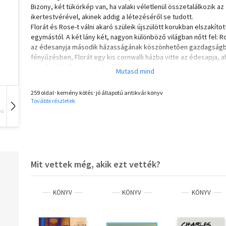
Bizony, két tükörkép van, ha valaki véletlenül összetalálkozik az
ikertestvérével, akinek addig a létezéséről se tudott.
Florát és Rose-t válni akaró szüleik újszülött korukban elszakítot
egymástól. A két lány két, nagyon különböző világban nőtt fel: R
az édesanyja második házasságának köszönhetően gazdagságb
fényűzésben, Florát egy kis cornwalli házba vitte az édesapja, a
szerény körülmények várták őket.
A két azonos külsejű lányból nagyon is más természetű és jelle
felnőtt lett. S hogy milyenek valójában, és hogyan alakult a sorsu
259 oldal･kemény kötés･jó állapotú antikvár könyv
véletlen találkozás után, arról szól Rosamunde Pilcher regénye,
További részletek
amely több izgalmas fordulat és nem veszélytelen helyzet után
vű
Hangoskönyv
Film
Zene
eljuttatja Florát ahhoz a boldogsághoz, amelyre mindig is vágyot
Vissza
TARTALOM
Isobel 5
Marcia 15
Mit vettek még, akik ezt vették?
Rose 33
Antony 47
Anna 63
KÖNYV
KÖNYV
KÖNYV
Jason 77
Tuppy 103
Brian 143