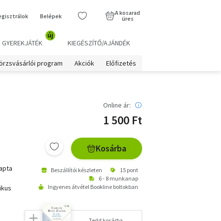
A kosarad
egisztrálok
Belépek
üres
új
GYEREKJÁTÉK
KIEGÉSZÍTŐ/AJÁNDÉK
örzsvásárlói program
Akciók
Előfizetés
Online ár:
1 500 Ft
Kosárba
kapta
Beszállítói készleten
15 pont
6 - 8 munkanap
Ingyenes átvétel Bookline boltokban
ikus
Tedd kosárba