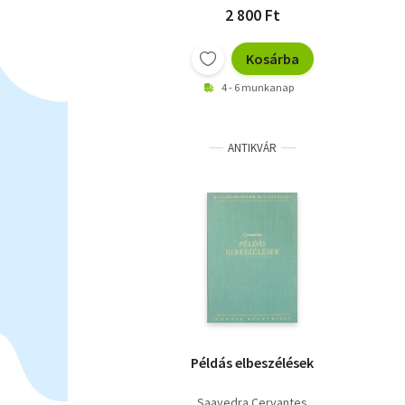
2 800 Ft
Kosárba
4 - 6 munkanap
ANTIKVÁR
Példás elbeszélések
Saavedra Cervantes