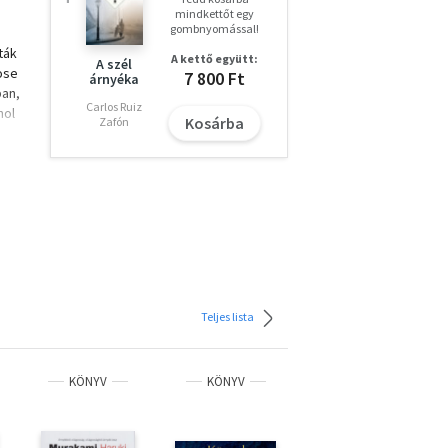
mindkettőt egy
gombnyomással!
ták
A kettő együtt:
A szél
ose
7 800 Ft
árnyéka
an,
Carlos Ruiz
hol
Kosárba
Zafón
mű
k a
t.
Teljes lista
KÖNYV
KÖNYV
KÖNYV