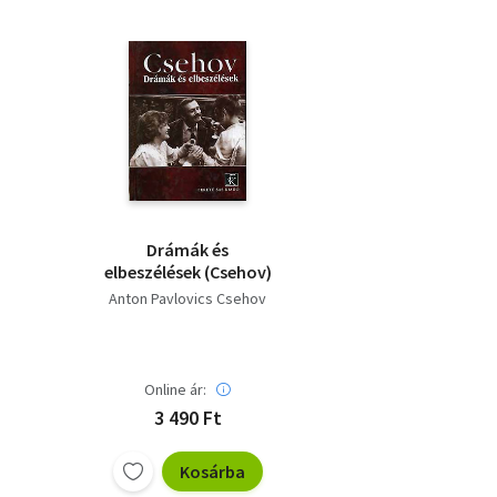
Drámák és
elbeszélések (Csehov)
Anton Pavlovics Csehov
Online ár:
3 490 Ft
Kosárba