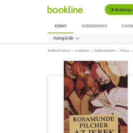
AI Könyv
KÖNYV
GYEREKKÖNYV
E-KÖN
Kategóriák
Antikvár könyv
Irodalom
Szépirodalom
Próza