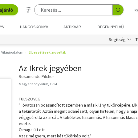
ajánló
R
YV
HANGOSKÖNYV
ANTIKVÁR
IDEGEN NYELVŰ
T
Segítség
Világirodalom
Elbeszélések, novellák
Az Ikrek jegyében
Rosamunde Pilcher
Magyar Könyvklub, 1994
FÜLSZÖVEG
"...óvatosan odasandított szemben a másik lány tükörképére. El
a tekintetét. Aztán megint odanézett, olyan hirtelen, hogy a haja
végigsúrolta az arcát. A tökéletes hasonmás. A hasonmás klassz
esete.
Ő maga ült ott.
Azaz mégsem, mert két tükörkép volt."