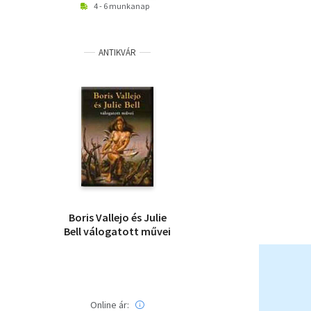
4 - 6 munkanap
ANTIKVÁR
Boris Vallejo és Julie
Bell válogatott művei
Online ár: