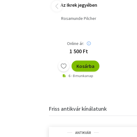
Az Ikrek jegyében
Rosamunde Pilcher
Online ár:
1 500 Ft
Kosárba
6 - 8 munkanap
Friss antikvár kínálatunk
ANTIKVÁR