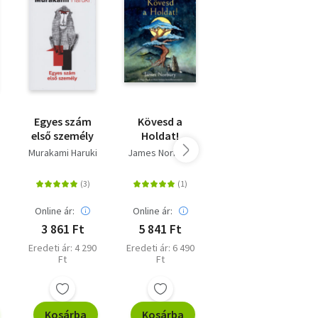
Egyes szám
Kövesd a
Ivan Iljics
első személy
Holdat!
halála
Murakami Haruki
James Norbury
Lev Tolsztoj
Online ár:
Online ár:
Online ár:
3 861 Ft
5 841 Ft
2 430 Ft
Eredeti ár: 4 290
Eredeti ár: 6 490
Eredeti ár: 2 699
Ft
Ft
Ft
Kosárba
Kosárba
Kosárba