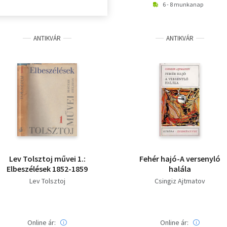
6 - 8 munkanap
ANTIKVÁR
ANTIKVÁR
Lev Tolsztoj művei 1.:
Fehér hajó-A versenyló
Elbeszélések 1852-1859
halála
Lev Tolsztoj
Csingiz Ajtmatov
Online ár:
Online ár: