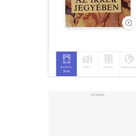
Antikvár
Könyv
E-könyv
Idegen nyel
28 db