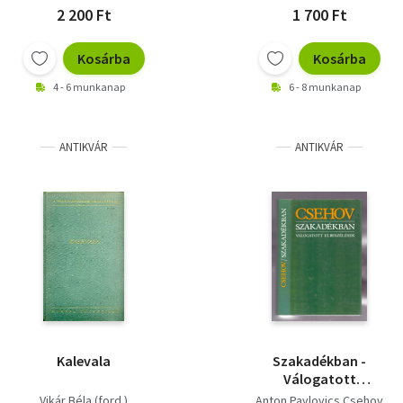
2 200 Ft
1 700 Ft
Kosárba
Kosárba
4 - 6 munkanap
6 - 8 munkanap
ANTIKVÁR
ANTIKVÁR
Kalevala
Szakadékban -
Válogatott
elbeszélések
Vikár Béla (ford.)
Anton Pavlovics Csehov