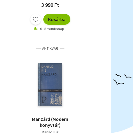
3 990 Ft
Kosárba
6 - 8 munkanap
ANTIKVÁR
Manzárd (Modern
könyvtár)
Danilo Kis