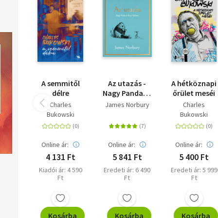
Flora 179
Hugh 209
A semmitől
Az utazás -
A hétköznapi
délre
Nagy Panda és
őrület meséi
Kicsi Sárkány
Charles
James Norbury
Charles
Bukowski
Bukowski
Online ár:
Online ár:
Online ár:
4 131 Ft
5 841 Ft
5 400 Ft
Kiadói ár: 4 590
Eredeti ár: 6 490
Eredeti ár: 5 999
Ft
Ft
Ft
Kosárba
Kosárba
Kosárba