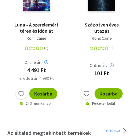
Luna - A szerelemért
Százötven éves
téren és időn át
utazás
Ronil Caine
Ronil Caine
Online ár:
Online ár:
4 491 Ft
101 Ft
Eredeti ár: 4 990 Ft
Kosárba
Kosárba
2 - 3 munkanap
Perceken belül
Teljes lista
Az általad megtekintett termékek