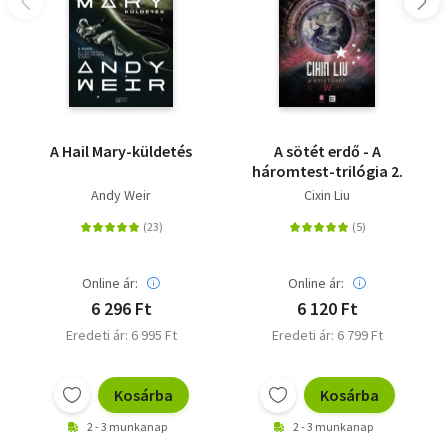
A Hail Mary-küldetés
A sötét erdő - A
háromtest-trilógia 2.
Andy Weir
Cixin Liu
Online ár:
Online ár:
6 296 Ft
6 120 Ft
Eredeti ár: 6 995 Ft
Eredeti ár: 6 799 Ft
Kosárba
Kosárba
2 - 3 munkanap
2 - 3 munkanap