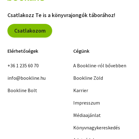
Csatlakozz Te is a könyvrajongók táborához!
Csatlakozom
Elérhetőségek
Cégünk
+36 1 235 60 70
A Bookline-ról bővebben
info@bookline.hu
Bookline Zöld
Bookline Bolt
Karrier
Impresszum
Médiaajánlat
Könyvnagykereskedés