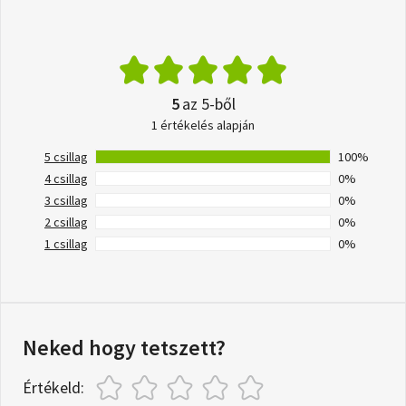
5
az 5-ből
1 értékelés alapján
5 csillag
100%
4 csillag
0%
3 csillag
0%
2 csillag
0%
1 csillag
0%
Neked hogy tetszett?
Értékeld: