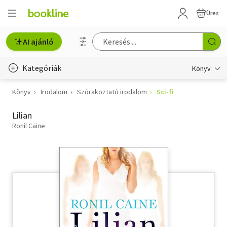
Üres
AI ajánló
Kategóriák
Könyv
Könyv
Irodalom
Szórakoztató irodalom
Sci-fi
Életmód, egészség
Lilian
Erotika
Ronil Caine
Gyermek- és ifjúsági
Hobbi, szabadidő
Irodalom
Művészet
Szakkönyv