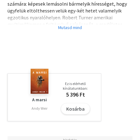
számára: képesek lemásolni bármelyik hírességet, hogy
ügyfelük eltölthessen velük egy-két hetet valamelyik
egzotikus nyaralóhelyen. Robert Turner amerikai
multimilliomos a feltörekvő színésznőt, a csodálatos
szépségű Liliant rendeli meg. A másolat tökéletes, és
mesterségesen elfojtott emlékekkel, boldog
tudatlanságban élvezi a nyaralást a megrendelővel, mit
sem sejtve arról, ki is ő valójában. A projekt azonban
félresiklik. A másolat emlékei kezdenek előjönni.
Ronil Caine lenyűgöző első regénye új színt hoz a science
fiction zsánerébe egy friss, feszes és félelmetesen
Ez is elérhető
aktuális történettel.
kínálatunkban:
5 396 Ft
A marsi
Kosárba
Andy Weir