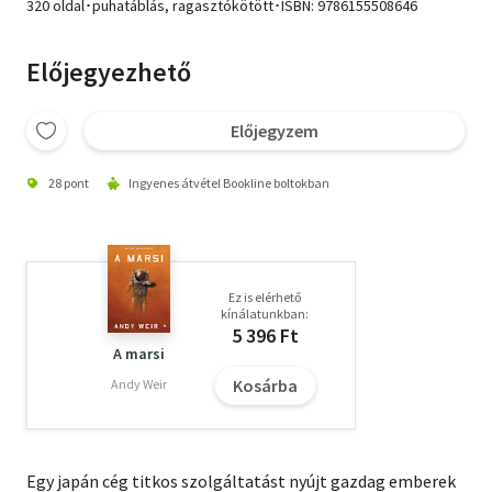
320 oldal･puhatáblás, ragasztókötött･ISBN:
9786155508646
Előjegyezhető
Előjegyzem
28 pont
Ingyenes átvétel Bookline boltokban
Ez is elérhető
kínálatunkban:
5 396 Ft
A marsi
Kosárba
Andy Weir
Egy japán cég titkos szolgáltatást nyújt gazdag emberek