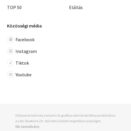
TOP 50
Elállás
Közösségi média
Facebook
Instagram
Tiktok
Youtube
Oldalaink bármely tartalmi és grafikai elemének felhasználásához
a Libri-Bookline Zrt. előzetes írásbeli engedélye szükséges.
SSL tanúsítvány