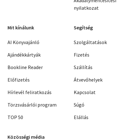
Akadálymentesítési
nyilatkozat
Mit kínálunk
Segítség
AI Könyvajánló
Szolgáltatások
Ajándékkártyák
Fizetés
Bookline Reader
Szállítás
Előfizetés
Átvevőhelyek
Hírlevél feliratkozás
Kapcsolat
Törzsvásárlói program
Súgó
TOP 50
Elállás
Közösségi média