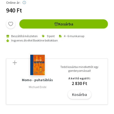
Online ár:
940 Ft
Kosárba
Beszállítói készleten
9 pont
4 - 6 munkanap
Ingyenes átvétel Bookline boltokban
Tedd kosárba mindkettőt egy
gombnyomással!
A kettő együtt:
Momo - puhatáblás
2 830 Ft
Michael Ende
Kosárba