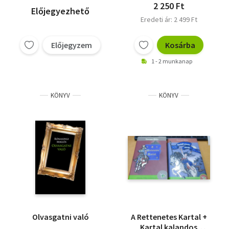
2 250 Ft
Előjegyezhető
Eredeti ár: 2 499 Ft
Előjegyzem
Kosárba
1 - 2 munkanap
KÖNYV
KÖNYV
Olvasgatni való
A Rettenetes Kartal +
Kartal kalandos