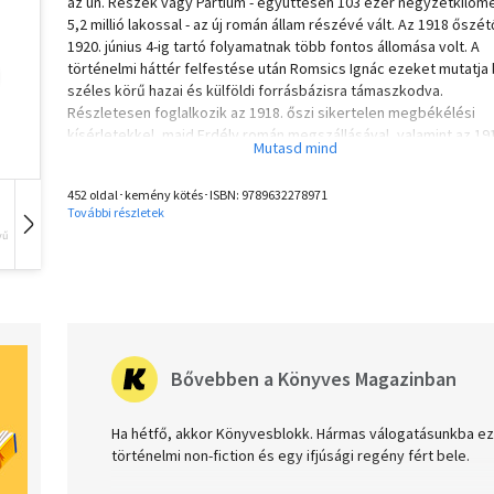
az ún. Részek vagy Partium - együttesen 103 ezer négyzetkilom
5,2 millió lakossal - az új román állam részévé vált. Az 1918 őszét
1920. június 4-ig tartó folyamatnak több fontos állomása volt. A
történelmi háttér felfestése után Romsics Ignác ezeket mutatja 
széles körű hazai és külföldi forrásbázisra támaszkodva.
Részletesen foglalkozik az 1918. őszi sikertelen megbékélési
kísérletekkel, majd Erdély román megszállásával, valamint az 19
decemberi 1-jei gyulafehérvári román "nemzetgyűléssel" és en
következményeivel, továbbá az új helyzetet szentesítő trianoni
452 oldal･kemény kötés･ISBN:
9789632278971
békeszerződés megalkotásának körülményeivel. A térképekkel
További részletek
gazdagon illusztrált kötet zárófejezete a két világháború között
vű
Hangoskönyv
Film
Zene
alatti helyzetet, valamint az 1947-es párizsi békeszerződéshez
vezető utat ismerteti.
Bővebben a Könyves Magazinban
Ha hétfő, akkor Könyvesblokk. Hármas válogatásunkba ezú
történelmi non-fiction és egy ifjúsági regény fért bele.