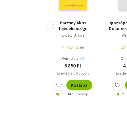
Barcsay Ákos
Igazságo
fejedelemsége
Dokumen
Erdélyi Alajos
Wa
Online ár:
Onl
5 850 Ft
4
Eredeti ár: 6 500 Ft
Eredet
Kosárba
10 - 14 munkanap
2 -