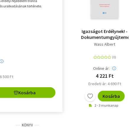
 erdélyi fejedelem trónra
és uralkodásának története.
Igazságot Erdélynek! -
Dokumentumgyűjtemén
Wass Albert
Online ár:
4 221 Ft
 6 500 Ft
Eredeti ár: 4 690 Ft
Kosárba
Kosárba
2 - 3 munkanap
KÖNYV