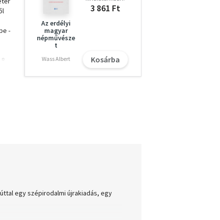
éter
3 861 Ft
ől
Az erdélyi
be -
magyar
népművésze
t
Kosárba
Wass Albert
18.
nek
i és
ttal egy szépirodalmi újrakiadás, egy