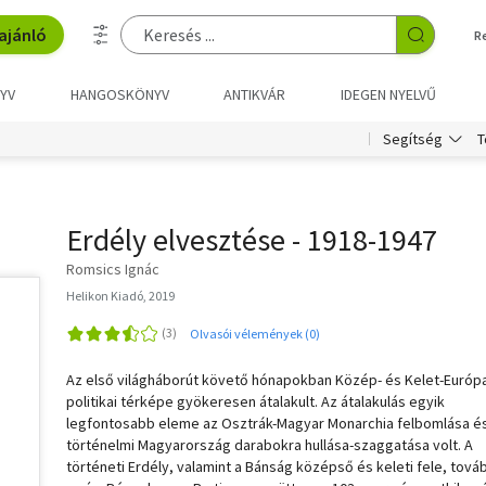
ajánló
R
YV
HANGOSKÖNYV
ANTIKVÁR
IDEGEN NYELVŰ
T
Segítség
Erdély elvesztése - 1918-1947
Romsics Ignác
Helikon Kiadó, 2019
Olvasói vélemények (0)
Az első világháborút követő hónapokban Közép- és Kelet-Európ
politikai térképe gyökeresen átalakult. Az átalakulás egyik
legfontosabb eleme az Osztrák-Magyar Monarchia felbomlása é
történelmi Magyarország darabokra hullása-szaggatása volt. A
történeti Erdély, valamint a Bánság középső és keleti fele, tová