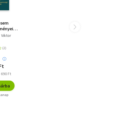
ésem
Élményeim
at-
Viktor
szági
arcból
:
Ft
 690 Ft
sárba
nkanap