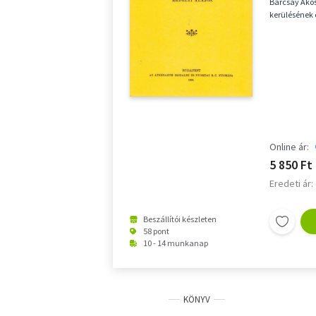
Barcsay Ákos
kerülésének 
Online ár:
5 850 Ft
Eredeti ár:
Beszállítói készleten
58 pont
10 - 14 munkanap
KÖNYV