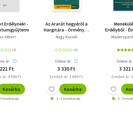
t Erdélynek! -
Az Ararát hegyéről a
Menekül
tumgyűjtemény
Hargitára - Örmények
Erdélyből - 
Erdélyben a 17-18.
a nyug
ss Albert
Nagy Kornél
Maderspach 
században
magyaror
szabadságh
ine ár:
Online ár:
Online ár
 221 Ft
3 330 Ft
3 321 
i ár: 4 690 Ft
Eredeti ár: 3 699 Ft
Eredeti ár: 3
Kosárba
Kosárba
Ko
 3 munkanap
2 - 3 munkanap
2 - 3 mu