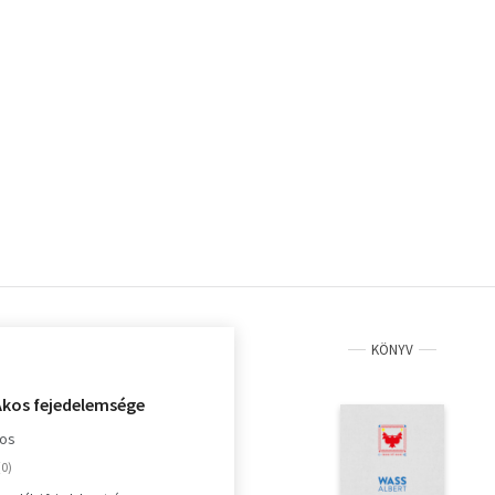
KÖNYV
Ákos fejedelemsége
jos