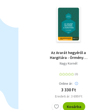
Az Ararát hegyéről a
Hargitára - Örmények
Erdélyben a 17-18.
Nagy Kornél
században
Online ár:
3 330 Ft
Eredeti ár: 3 699 Ft
Kosárba