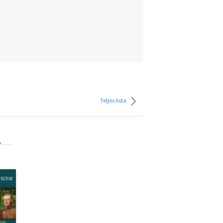
Teljes lista
V