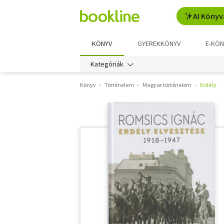
AI Könyv
KÖNYV
GYEREKKÖNYV
E-KÖN
Kategóriák
Könyv
Történelem
Magyar történelem
Erdély