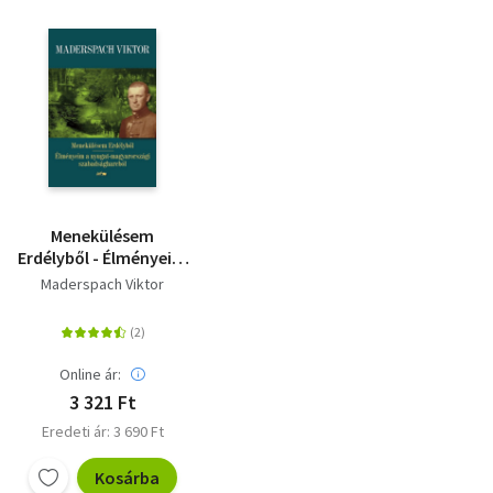
Menekülésem
Erdélyből - Élményeim
a nyugat-
Maderspach Viktor
magyarországi
szabadságharcból
Online ár:
3 321 Ft
Eredeti ár: 3 690 Ft
Kosárba