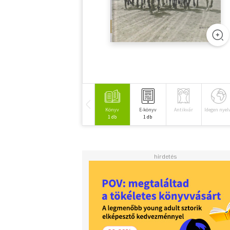
Könyv
E-könyv
Antikvár
Idegen nyel
1 db
1 db