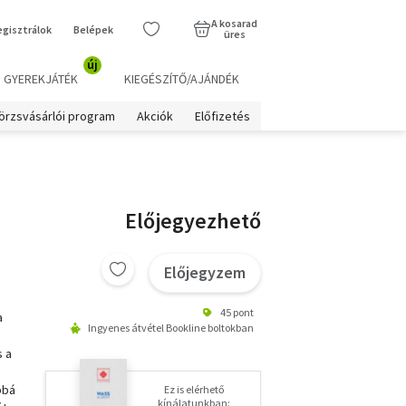
A kosarad
egisztrálok
Belépek
üres
új
GYEREKJÁTÉK
KIEGÉSZÍTŐ/AJÁNDÉK
örzsvásárlói program
Akciók
Előfizetés
Előjegyezhető
Előjegyzem
45 pont
a
Ingyenes átvétel Bookline boltokban
s a
bbá
Ez is elérhető
kínálatunkban: