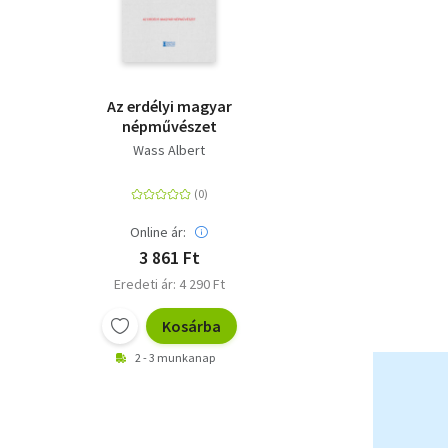
Az erdélyi magyar
y
népművészet
Wass Albert
Online ár:
3 861 Ft
Eredeti ár: 4 290 Ft
Kosárba
2 - 3 munkanap