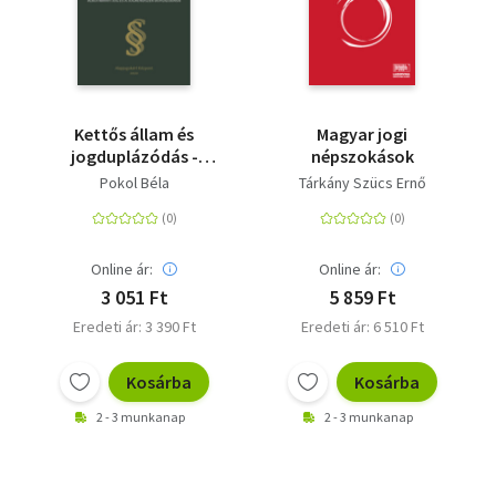
Kettős állam és
Magyar jogi
jogduplázódás -
népszokások
Alkotmányi jog és a
Pokol Béla
Tárkány Szücs Ernő
jogrendszer
duplázódása
Online ár:
Online ár:
3 051 Ft
5 859 Ft
Eredeti ár: 3 390 Ft
Eredeti ár: 6 510 Ft
Kosárba
Kosárba
2 - 3 munkanap
2 - 3 munkanap