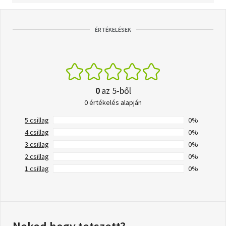
ÉRTÉKELÉSEK
0
az 5-ből
0 értékelés alapján
5 csillag
0%
4 csillag
0%
3 csillag
0%
2 csillag
0%
1 csillag
0%