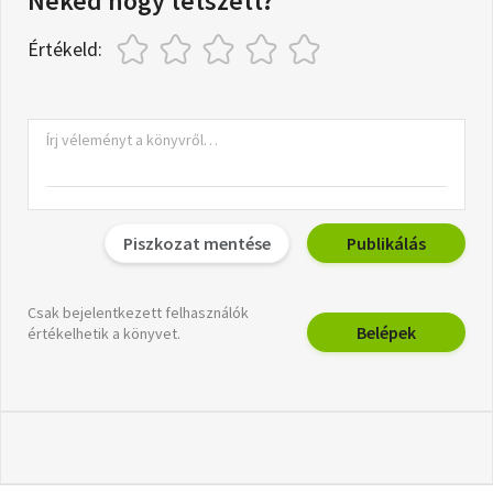
Neked hogy tetszett?
Értékeld:
Piszkozat mentése
Publikálás
Csak bejelentkezett felhasználók
Belépek
értékelhetik a könyvet.