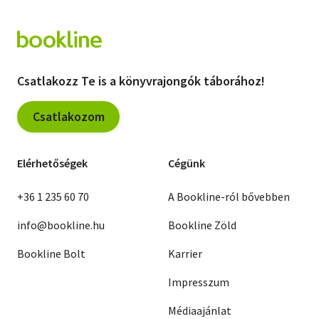
Csatlakozz Te is a könyvrajongók táborához!
Csatlakozom
Elérhetőségek
Cégünk
+36 1 235 60 70
A Bookline-ról bővebben
info@bookline.hu
Bookline Zöld
Bookline Bolt
Karrier
Impresszum
Médiaajánlat