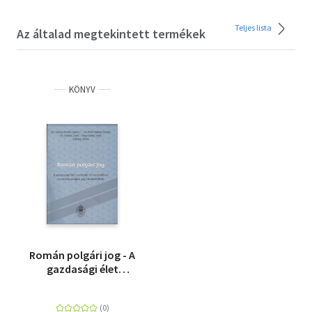
Teljes lista
Az általad megtekintett termékek
KÖNYV
Román polgári jog - A
gazdasági élet
szereplői és
szerződései a monista
polgári jog