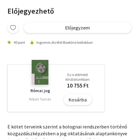
Előjegyezhető
Előjegyzem
40 pont
Ingyenes átvétel Bookline boltokban
Ez is elérhető
kínálatunkban:
10 755 Ft
Római jog
Kosárba
Nótári Tamás
E kötet terveink szerint a bolognai rendszerben történő
közgazdászképzésben a jog oktatásának alaptankönyve