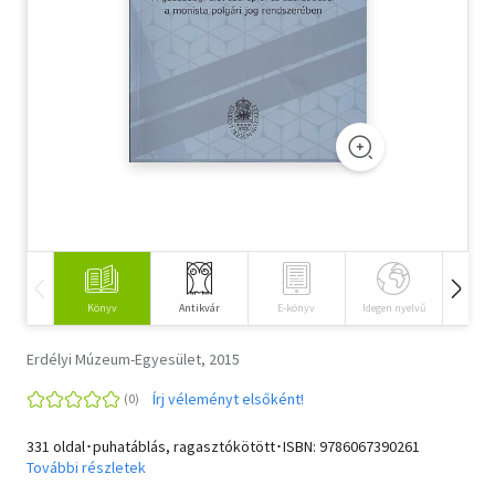
Szótár, nyelvkönyv
Tankönyv, segédkönyv
Társadalomtudomány
Természettudomány
Történelem
Vallás
Könyv
Antikvár
E-könyv
Idegen nyelvű
Hangos
Erdélyi Múzeum-Egyesület, 2015
Írj véleményt elsőként!
331 oldal･puhatáblás, ragasztókötött･ISBN:
9786067390261
További részletek