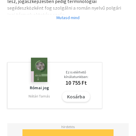
lesz, jogászképzésben pedig terminológiai
segédeszközként fog szolgálni a román nyelvű polgári
jogi tárgyak oktatása során.
Ez is elérhető
kínálatunkban:
10 755 Ft
Római jog
Kosárba
Nótári Tamás