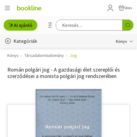
Üres
AI ajánló
Kategóriák
Könyv
Könyv
Társadalomtudomány
Jog
Életmód, egészség
Román polgári jog - A gazdasági élet szereplői és
Erotika
szerződései a monista polgári jog rendszerében
Gyermek- és ifjúsági
Hobbi, szabadidő
Irodalom
Művészet
Szakkönyv