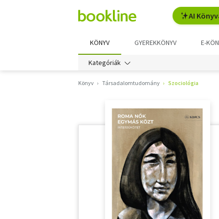
AI Könyv
KÖNYV
GYEREKKÖNYV
E-KÖN
Kategóriák
Könyv
Társadalomtudomány
Szociológia