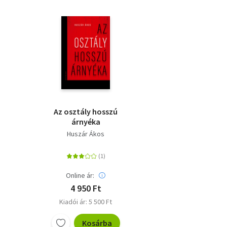
Az osztály hosszú
árnyéka
Huszár Ákos
Online ár:
4 950 Ft
Kiadói ár: 5 500 Ft
Kosárba