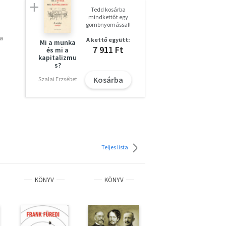
Tedd kosárba
mindkettőt egy
gombnyomással!
a
A kettő együtt:
Mi a munka
7 911 Ft
és mi a
kapitalizmu
éget
s?
atás
Kosárba
Szalai Erzsébet
Teljes lista
eg,
uk
künk
KÖNYV
KÖNYV
KÖNYV
is.