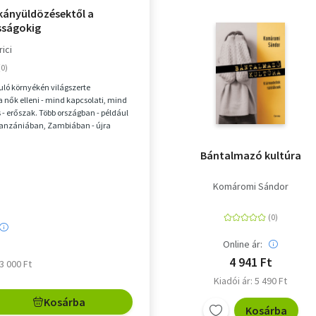
kányüldözésektől a
sságokig
rici
uló környékén világszerte
a nők elleni - mind kapcsolati, mind
- erőszak. Több országban - például
anzániában, Zambiában - újra
több tíz...
Bántalmazó kultúra
Komáromi Sándor
Online ár:
4 941 Ft
 3 000 Ft
Kiadói ár: 5 490 Ft
Kosárba
Kosárba