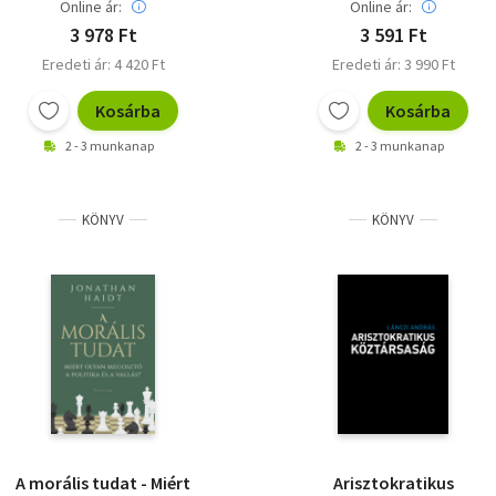
Online ár:
Online ár:
3 978 Ft
3 591 Ft
Eredeti ár: 4 420 Ft
Eredeti ár: 3 990 Ft
Kosárba
Kosárba
2 - 3 munkanap
2 - 3 munkanap
KÖNYV
KÖNYV
A morális tudat - Miért
Arisztokratikus