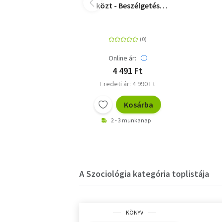
közt - Beszélgetés
tizenkét roma nővel
Online ár:
4 491 Ft
Eredeti ár: 4 990 Ft
Kosárba
2 - 3 munkanap
A Szociológia kategória toplistája
KÖNYV