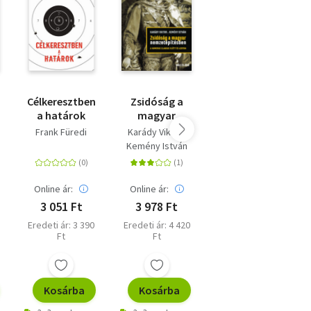
t
Célkeresztben
Zsidóság a
Élettörténeti
a határok
magyar
társadalomkutatá
nemzetépítésben
- Elméleti és
Frank Füredi
Karády Viktor
Bögre
a numerus
empirikus
Kemény István
Zsuzsanna
clausus előtt
megközelítések
és azután
Online ár:
Online ár:
Online ár:
3 051 Ft
3 978 Ft
3 591 Ft
Eredeti ár: 3 390
Eredeti ár: 4 420
Eredeti ár: 3 990
Ft
Ft
Ft
Kosárba
Kosárba
Kosárba