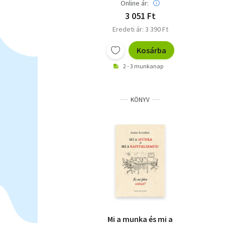
Online ár:
3 051 Ft
Eredeti ár: 3 390 Ft
Kosárba
2 - 3 munkanap
KÖNYV
Mi a munka és mi a