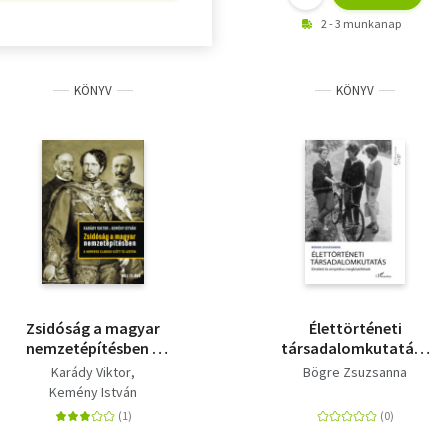
2 - 3 munkanap
KÖNYV
KÖNYV
Zsidóság a magyar
Élettörténeti
nemzetépítésben a
társadalomkutatás -
numerus clausus előtt
Elméleti és empirikus
Karády Viktor
Bögre Zsuzsanna
és azután
megközelítések
Kemény István