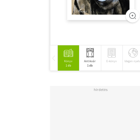
Könyv
Antikvár
E-könyv
Idegen nyel
1 db
1 db