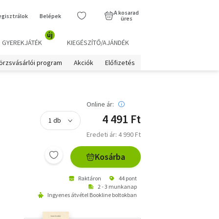
A kosarad
egisztrálok
Belépek
üres
új
GYEREKJÁTÉK
KIEGÉSZÍTŐ/AJÁNDÉK
örzsvásárlói program
Akciók
Előfizetés
Online ár:
4 491 Ft
Eredeti ár: 4 990 Ft
Kosárba
Raktáron
44 pont
2 - 3 munkanap
Ingyenes átvétel Bookline boltokban
a