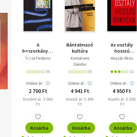
Elsősorban önmagunkért, a családunkért vagyunk felelősek. De
felelősek vagyunk azokért is, akikkel együtt dolgozunk, akikért
dolgozunk. Felelősek vagyunk a közösségekért, amelyekhez
tartozunk. Felelősek vagyunk a hazánkért, azért, hogy akik ide
születtek, itt élnek, azok egyre jobban és szebben éljenek. Az it
bemutatkozó roma nők ebben segítenek bennünket.
A
Bántalmazó
Az osztály
Balog Zoltán - református lelkész, miniszterelnöki biztos
boszorkányüldözésektől
kultúra
hosszú
a
árnyéka
Silvia Federici
Komáromi
Huszár Ákos
nőgyilkosságokig
Sándor
Online ár:
Online ár:
Online ár:
2 700 Ft
4 941 Ft
4 950 Ft
Eredeti ár: 3 000
Kiadói ár: 5 490
Kiadói ár: 5 500
Ft
Ft
Ft
Kosárba
Kosárba
Kosárba