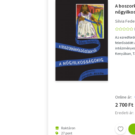
A boszor
nőgyilko
Silvia Fede
Az ezredford
felerősödött 
intézményes 
Kenyában, T
megjelent és 
Online ár:
2 700 Ft
Eredeti ár:
Raktáron
27 pont