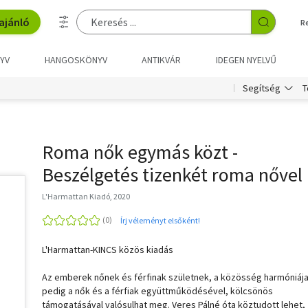
ajánló
R
YV
HANGOSKÖNYV
ANTIKVÁR
IDEGEN NYELVŰ
T
Segítség
Roma nők egymás közt -
Beszélgetés tizenkét roma nővel
L'Harmattan Kiadó, 2020
Írj véleményt elsőként!
L'Harmattan-KINCS közös kiadás
Az emberek nőnek és férfinak születnek, a közösség harmóniáj
pedig a nők és a férfiak együttműködésével, kölcsönös
támogatásával valósulhat meg. Veres Pálné óta köztudott lehet,