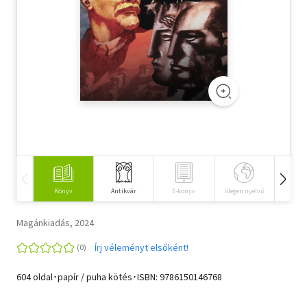
Szótár, nyelvkönyv
Tankönyv, segédkönyv
Társadalomtudomány
Természettudomány
Történelem
Vallás
Könyv
Antikvár
E-könyv
Idegen nyelvű
Hangos
Magánkiadás, 2024
Írj véleményt elsőként!
604 oldal･papír / puha kötés･ISBN:
9786150146768