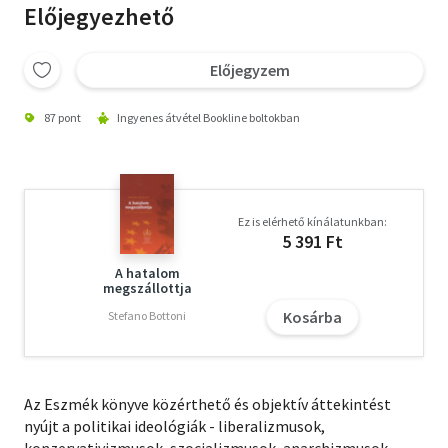
Előjegyezhető
Előjegyzem
87 pont
Ingyenes átvétel Bookline boltokban
Ez is elérhető kínálatunkban:
5 391 Ft
A hatalom
megszállottja
Kosárba
Stefano Bottoni
Az Eszmék könyve közérthető és objektív áttekintést
nyújt a politikai ideológiák - liberalizmusok,
konzervativizmusok, szocializmusok, anarchizmusok,