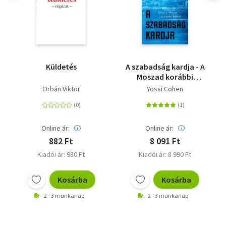
Küldetés
A szabadság kardja - A
Moszad korábbi
igazgatója - Izrael, a
Orbán Viktor
Yossi Cohen
Moszad és a titkos
háború
Online ár:
Online ár:
882 Ft
8 091 Ft
Kiadói ár: 980 Ft
Kiadói ár: 8 990 Ft
Kosárba
Kosárba
2 - 3 munkanap
2 - 3 munkanap