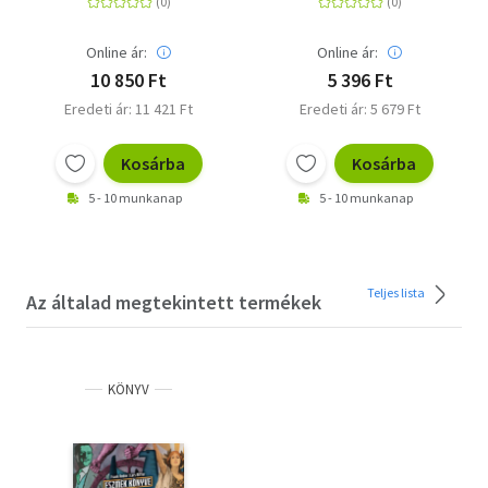
Kommentaren
Kratz-Ritter, Bettina -
Hohage, Karsten - Salmen,
Czelinski-Uesbeck,
Patrick - Masomi, Sulaiman
Online ár:
Online ár:
Michael - Tirakitti, Annop -
- Jarawan, Pierre - Zymny,
Steinhaus, Jule - Jacobi,
Jan Philipp - Thamm,
10 850 Ft
5 396 Ft
Sarah
Sascha - Navarro, Fabian -
Eredeti ár: 11 421 Ft
Eredeti ár: 5 679 Ft
Feindler, Michael - Döring,
Tilman - Anouk, Misha -
Kosárba
Kosárba
Högsdal, Björn - Stickling,
Sven - Grashoff, David - Da
5 - 10 munkanap
5 - 10 munkanap
Vina, Sandra - Lampe,
Karsten - Goehre, Micha-El
- Ruppel, Lars - Ritter,
Christian - Heuser, Marian -
Teljes lista
Kienzler, Harry -
Az általad megtekintett termékek
Schriftstehler
KÖNYV