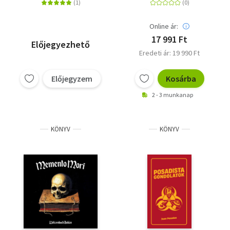
Online ár:
17 991 Ft
Előjegyezhető
Eredeti ár: 19 990 Ft
Előjegyzem
Kosárba
2 - 3 munkanap
KÖNYV
KÖNYV