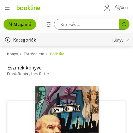
Üres
AI ajánló
Kategóriák
Könyv
Könyv
Történelem
Politika
Életmód, egészség
Eszmék könyve
Erotika
Frank Robin
Lars Ritter
Gyermek- és ifjúsági
Hobbi, szabadidő
Irodalom
Művészet
Szakkönyv