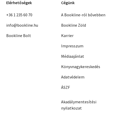
Elérhetőségek
Cégünk
+36 1 235 60 70
A Bookline-ról bővebben
info@bookline.hu
Bookline Zöld
Bookline Bolt
Karrier
Impresszum
Médiaajánlat
Könyvnagykereskedés
Adatvédelem
ÁSZF
Akadálymentesítési
nyilatkozat