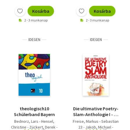
Kosárba
Kosárba
2 - 3 munkanap
2 - 3 munkanap
IDEGEN
IDEGEN
theologisch10
Die ultimative Poetry-
Schülerband Bayern
Slam-Anthologie I - 24
versammelte
Bednorz, Lars - Hensel,
Freise, Markus - Sebastian
Bühnentexte mit
Christine - Zückert, Derek -
23 - Jakob, Michael -