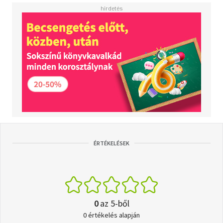
ÉRTÉKELÉSEK
0
az 5-ből
0 értékelés alapján