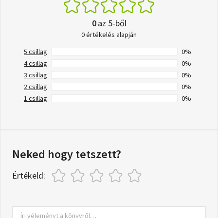
0
az 5-ből
0 értékelés alapján
5 csillag
0%
4 csillag
0%
3 csillag
0%
2 csillag
0%
1 csillag
0%
Neked hogy tetszett?
Értékeld: