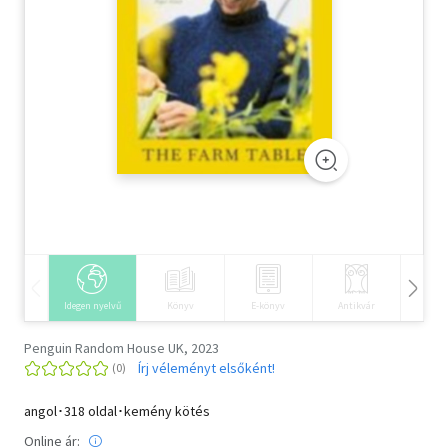
Szótár, nyelvkönyv
Tankönyv, segédkönyv
Társadalomtudomány
Természettudomány
Történelem
Vallás
Idegen nyelvű
Könyv
E-könyv
Antikvár
Hangos
Penguin Random House UK, 2023
Írj véleményt elsőként!
angol･318 oldal･kemény kötés
Online ár: