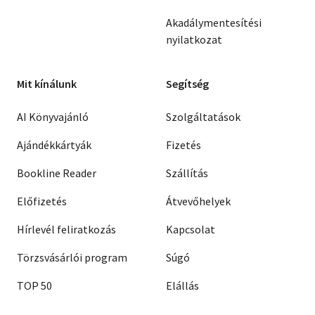
Akadálymentesítési
nyilatkozat
Mit kínálunk
Segítség
AI Könyvajánló
Szolgáltatások
Ajándékkártyák
Fizetés
Bookline Reader
Szállítás
Előfizetés
Átvevőhelyek
Hírlevél feliratkozás
Kapcsolat
Törzsvásárlói program
Súgó
TOP 50
Elállás