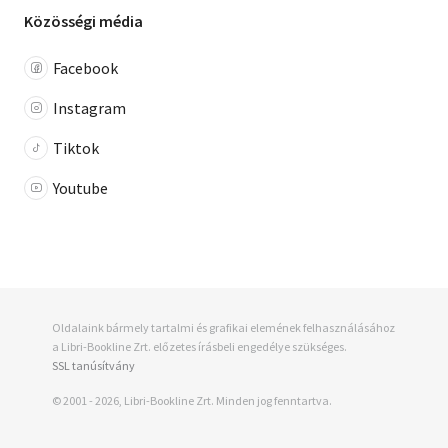
Közösségi média
Facebook
Instagram
Tiktok
Youtube
Oldalaink bármely tartalmi és grafikai elemének felhasználásához
a Libri-Bookline Zrt. előzetes írásbeli engedélye szükséges.
SSL tanúsítvány
© 2001 - 2026, Libri-Bookline Zrt. Minden jog fenntartva.