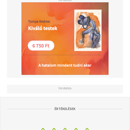
hazelnuts and sage, and a hearty sausage stew<BR>-
spring: baked fish with herbs and asparagus, chicken
roasted over lemon, fennel and potatoes, and a lamb stew
with pearl barley<BR>- summer: courgette pasta, a
ratatouille galette, and a steamed apricot sponge<BR>-
autumn: arrives with smoked haddock and leek rarebit and
pan-fried trout with mash and spinach sauce.<BR>
<BR>Passionate about seasonality, Julius shows us how
to make the most of produce, from crisp, crunchy apples
in autumn, pink rhubarb in winter, asparagus in spring and
the first summer strawberries.
ÉRTÉKELÉSEK