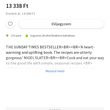
13 338 Ft
Eredeti ár: 14 040 Ft
Előjegyzem
133 pont
Ingyenes átvétel Bookline boltokban
THE SUNDAY TIMES BESTSELLER<BR><BR>'A heart-
warming and uplifting book. The recipes are utterly
gorgeous.' NIGEL SLATER<BR><BR>Cook and eat your way
to the good life with simple, seasonal recipes.<BR>
<BR>First-generation farmer and chef Julius Roberts
shares honest tales of farming life and easy, thoughtful
dishes to reconnect us to nature and the seasons.<BR>
<BR>Making the most of simple ingredients, The Farm
Table is unfussy home cooking at its very best.<BR>
<BR>A few good things on a plate, assembled with joy and
ease.<BR><BR>Recipes include:<BR><BR>- winter: an
elegant, fuss-free dinner of roast pumpkin, mozzarella,