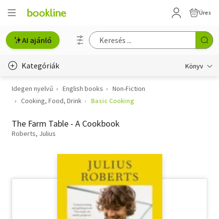
Üres
AI ajánló
Kategóriák
Könyv
Idegen nyelvű
English books
Non-Fiction
Életmód, egészség
Cooking, Food, Drink
Basic Cooking
Erotika
The Farm Table - A Cookbook
Gyermek- és ifjúsági
Roberts, Julius
Hobbi, szabadidő
Irodalom
Művészet
Szakkönyv