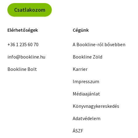
Csatlakozom
Elérhetőségek
Cégünk
+36 1 235 60 70
A Bookline-ról bővebben
info@bookline.hu
Bookline Zöld
Bookline Bolt
Karrier
Impresszum
Médiaajánlat
Könyvnagykereskedés
Adatvédelem
ÁSZF