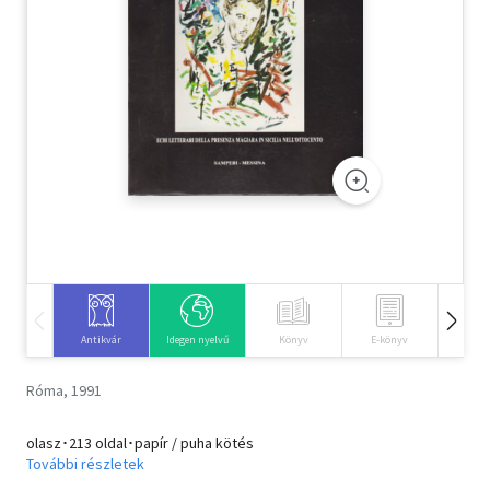
Szótár, nyelvkönyv
Tankönyv, segédkönyv
Társadalomtudomány
Természettudomány
Történelem
Vallás
Antikvár
Idegen nyelvű
Könyv
E-könyv
Hangos
Róma, 1991
olasz･213 oldal･papír / puha kötés
További részletek