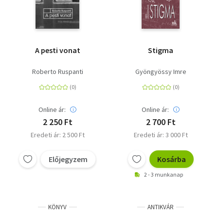
A pesti vonat
Stigma
Roberto Ruspanti
Gyöngyössy Imre
Online ár:
Online ár:
2 250 Ft
2 700 Ft
Eredeti ár: 2 500 Ft
Eredeti ár: 3 000 Ft
Előjegyzem
Kosárba
2 - 3 munkanap
KÖNYV
ANTIKVÁR