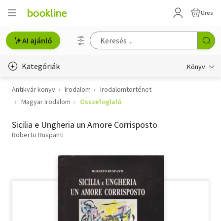
Üres
AI ajánló
Kategóriák
Könyv
Antikvár könyv
Irodalom
Irodalomtörténet
Életmód, egészség
Magyar irodalom
Összefoglaló
Erotika
Sicilia e Ungheria un Amore Corrisposto
Gyermek- és ifjúsági
Roberto Ruspanti
Hobbi, szabadidő
Irodalom
Művészet
Szakkönyv