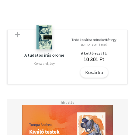
Tedd kosárba mindkettőt egy
gombnyomással!
A kettő együtt:
A tudatos írás öröme
10 301 Ft
Kenward, Joy
Kosárba