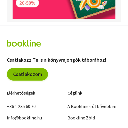
Csatlakozz Te is a könyvrajongók táborához!
Csatlakozom
Elérhetőségek
Cégünk
+36 1 235 60 70
A Bookline-ról bővebben
info@bookline.hu
Bookline Zöld