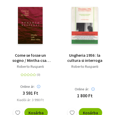
Come se fosse un
Ungheria 1956 : la
sogno / Mintha csak
cultura si interroga
álom volna
Roberto Ruspanti
Roberto Ruspanti
Online ár:
Online ár:
3 591 Ft
1 800 Ft
Kiadói ár: 3 990 Ft
Kosárba
Kosárba