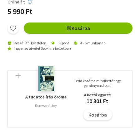
Online ár:
5 990 Ft
Kosárba
Beszállítói készleten
59 pont
4 - 6 munkanap
Ingyenes átvétel Bookline boltokban
Tedd kosárba mindkettőt egy
gombnyomással!
A kettő együtt:
A tudatos írás öröme
10 301 Ft
Kenward, Joy
Kosárba