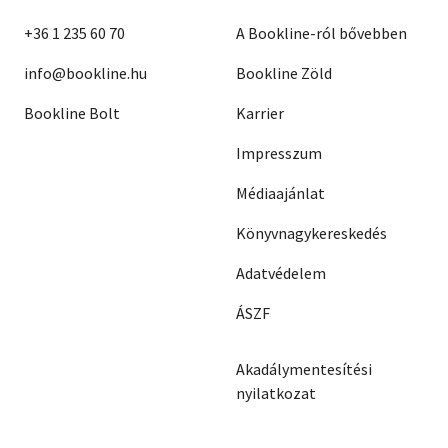
+36 1 235 60 70
A Bookline-ról bővebben
info@bookline.hu
Bookline Zöld
Bookline Bolt
Karrier
Impresszum
Médiaajánlat
Könyvnagykereskedés
Adatvédelem
ÁSZF
Akadálymentesítési
nyilatkozat