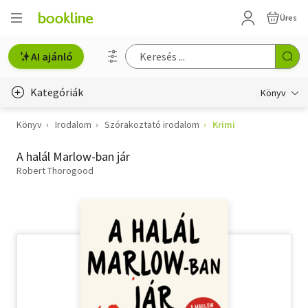
Üres
AI ajánló
Kategóriák
Könyv
Könyv
Irodalom
Szórakoztató irodalom
Krimi
Életmód, egészség
A halál Marlow-ban jár
Erotika
Robert Thorogood
Gyermek- és ifjúsági
Hobbi, szabadidő
Irodalom
Művészet
Szakkönyv