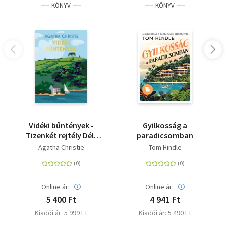
KÖNYV
KÖNYV
Vidéki bűntények -
Gyilkosság a
Tizenkét rejtély Dél-
paradicsomban
Angliából
Agatha Christie
Tom Hindle
Online ár:
Online ár:
5 400 Ft
4 941 Ft
Kiadói ár: 5 999 Ft
Kiadói ár: 5 490 Ft