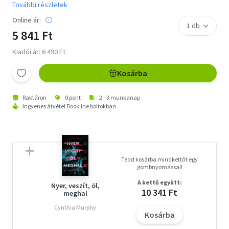
További részletek
Online ár:
5 841 Ft
Kiadói ár: 6 490 Ft
Kosárba
Raktáron
0 pont
2 - 3 munkanap
Ingyenes átvétel Bookline boltokban
Tedd kosárba mindkettőt egy
gombnyomással!
A kettő együtt:
Nyer, veszít, öl,
10 341 Ft
meghal
Cynthia Murphy
Kosárba