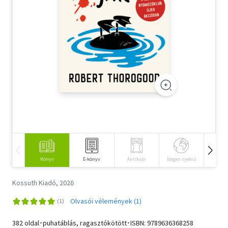
Szótár, nyelvkönyv
Tankönyv, segédkönyv
Társadalomtudomány
Természettudomány
Történelem
Vallás
Könyv
E-könyv
Antikvár
Idegen nyelvű
Hangos
Kossuth Kiadó, 2026
Olvasói vélemények (1)
382 oldal･puhatáblás, ragasztókötött･ISBN:
9789636368258