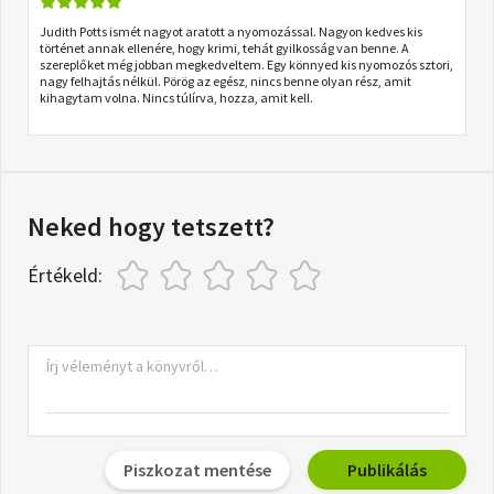
Judith Potts ismét nagyot aratott a nyomozással. Nagyon kedves kis
történet annak ellenére, hogy krimi, tehát gyilkosság van benne. A
szereplőket még jobban megkedveltem. Egy könnyed kis nyomozós sztori,
nagy felhajtás nélkül. Pörög az egész, nincs benne olyan rész, amit
kihagytam volna. Nincs túlírva, hozza, amit kell.
Neked hogy tetszett?
Értékeld:
Piszkozat mentése
Publikálás