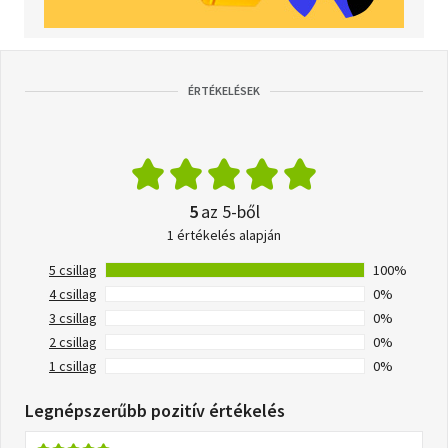
ÉRTÉKELÉSEK
5
az 5-ből
1 értékelés alapján
5 csillag
100%
4 csillag
0%
3 csillag
0%
2 csillag
0%
1 csillag
0%
Legnépszerűbb pozitív értékelés