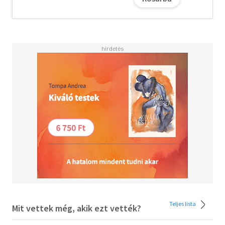
nyilvánítja az esetet.
De barátaim, Sir Peter halálát nem lehet csak úgy ennyivel
elintézni... Judith és a Marlow Nyomozóklub azonnal
akcióba lendül.
Olvasd el mások véleményét is!
Teljes lista
Mit vettek még, akik ezt vették?