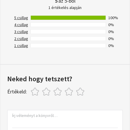
5
az 5-ből
1 értékelés alapján
5 csillag
100%
4 csillag
0%
3 csillag
0%
2 csillag
0%
1 csillag
0%
Neked hogy tetszett?
Értékeld: