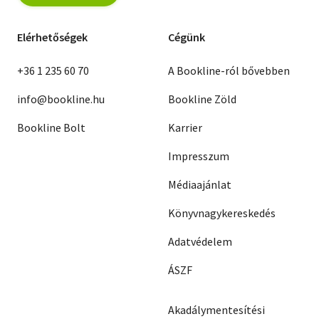
Elérhetőségek
Cégünk
+36 1 235 60 70
A Bookline-ról bővebben
info@bookline.hu
Bookline Zöld
Bookline Bolt
Karrier
Impresszum
Médiaajánlat
Könyvnagykereskedés
Adatvédelem
ÁSZF
Akadálymentesítési