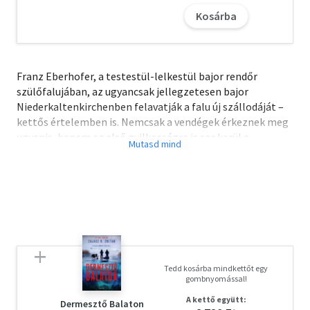
Kosárba
Franz Eberhofer, a testestül-lelkestül bajor rendőr
szülőfalujában, az ugyancsak jellegzetesen bajor
Niederkaltenkirchenben felavatják a falu új szállodáját –
kettős értelemben is. Nemcsak a vendégek érkeznek meg
ugyanis, hanem az első gyilkosságra is sor kerül a
vadonatúj falak között. Az ügy felderítése természetesen
ezúttal is Franz feladata, akinek besegít a nyomozásba
barátja és egykori kollégája, az ezúttal ezotéria-guruként
fellépő Rudi Birkenberger is. Franz életét a
megoldhatatlannak tűnő ügyön túl tovább bonyolítja,
hogy a családban is újabb viharok közelegnek: Leopold és
Susi ugyanis összefog egy leendő közös otthon
érdekébenRita Falk szokásos fergeteges, morbid-fekete
Tedd kosárba mindkettőt egy
humorával folytatja Franz Eberhofer nyomozásainak és
gombnyomással!
magánéleti viszontagságainak krónikáját.
A kettő együtt:
Dermesztő Balaton