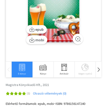
Szótár, nyelvkönyv
Tankönyv, segédkönyv
Társadalomtudomány
epub
Természettudomány
mobi
Történelem
Vallás
E-könyv
Könyv
Antikvár
Idegen nyelvű
Hangos
Magistra Könyvkiadó Kft., 2021
Olvasói vélemények (0)
Elérhető formátumok: epub, mobi･ISBN:
9786156147240