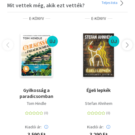
Teljes lista
Mit vettek még, akik ezt vették?
E-KÖNYV
E-KÖNYV
ÚJ
ÚJ
Gyilkosság a
Éjjeli lepkék
paradicsomban
Tom Hindle
Stefan Ahnhem
Kiadói ár:
Kiadói ár:
3 590 Ft
3 290 Ft