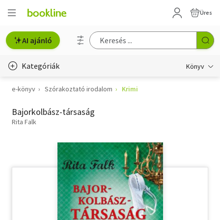
Üres
AI ajánló
Kategóriák
Könyv
e-könyv
Szórakoztató irodalom
Krimi
Életmód, egészség
Bajorkolbász-társaság
Erotika
Rita Falk
Gyermek- és ifjúsági
Hobbi, szabadidő
Irodalom
Művészet
Szakkönyv