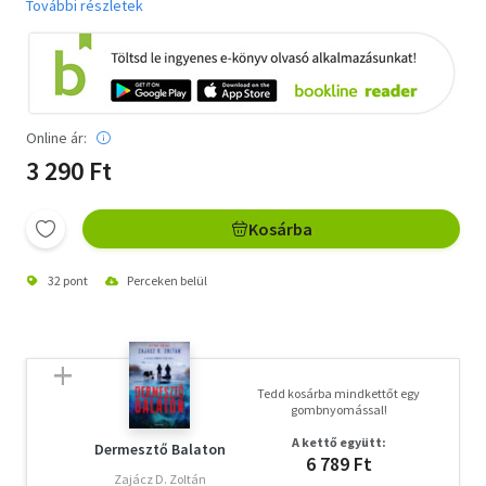
További részletek
Online ár:
3 290 Ft
Kosárba
32 pont
Perceken belül
Tedd kosárba mindkettőt egy
gombnyomással!
A kettő együtt:
Dermesztő Balaton
6 789 Ft
Zajácz D. Zoltán