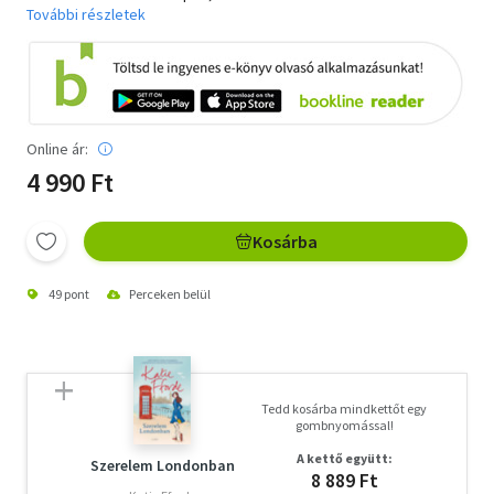
További részletek
Online ár:
4 990 Ft
Kosárba
49 pont
Perceken belül
Tedd kosárba mindkettőt egy
gombnyomással!
A kettő együtt:
Szerelem Londonban
8 889 Ft