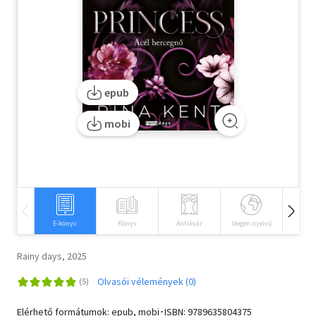
Szótár, nyelvkönyv
Tankönyv, segédkönyv
Társadalomtudomány
epub
Természettudomány
mobi
Történelem
Vallás
E-könyv
Könyv
Antikvár
Idegen nyelvű
Hangos
Rainy days, 2025
Olvasói vélemények (0)
Elérhető formátumok: epub, mobi･ISBN:
9789635804375