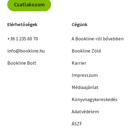
Csatlakozom
Elérhetőségek
Cégünk
+36 1 235 60 70
A Bookline-ról bővebben
info@bookline.hu
Bookline Zöld
Bookline Bolt
Karrier
Impresszum
Médiaajánlat
Könyvnagykereskedés
Adatvédelem
ÁSZF