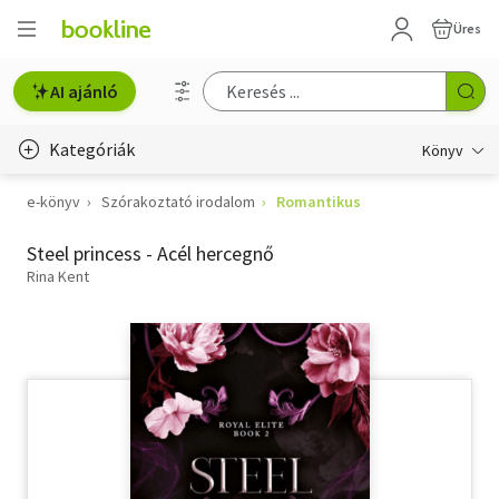
Üres
AI ajánló
Kategóriák
Könyv
e-könyv
Szórakoztató irodalom
Romantikus
Életmód, egészség
Steel princess - Acél hercegnő
Erotika
Rina Kent
Gyermek- és ifjúsági
Hobbi, szabadidő
Irodalom
Művészet
Szakkönyv