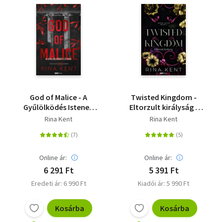
God of Malice - A
Twisted Kingdom -
Gyűlölködés Istene -
Eltorzult királyság -
(Különleges kiadás)
(Különleges kiadás)
Rina Kent
Rina Kent
Online ár:
Online ár:
6 291 Ft
5 391 Ft
Eredeti ár: 6 990 Ft
Kiadói ár: 5 990 Ft
Kosárba
Kosárba