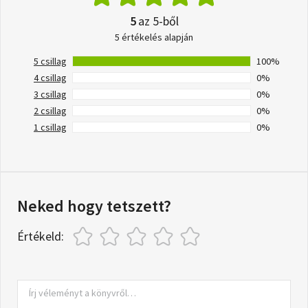
5
az 5-ből
5 értékelés alapján
5 csillag
100%
4 csillag
0%
3 csillag
0%
2 csillag
0%
1 csillag
0%
Neked hogy tetszett?
Értékeld: