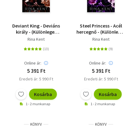
Deviant King - Deviáns
Steel Princess - Acél
király - (Különleges
hercegnő - (Különleges
kiadás)
kiadás)
Rina Kent
Rina Kent
Online ár:
Online ár:
5 391 Ft
5 391 Ft
Eredeti ár: 5 990 Ft
Eredeti ár: 5 990 Ft
Kosárba
Kosárba
1 - 2 munkanap
1 - 2 munkanap
KÖNYV
KÖNYV