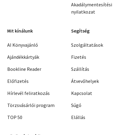
Akadálymentesítési
nyilatkozat
Mit kínálunk
Segítség
AI Könyvajánló
Szolgáltatások
Ajándékkártyák
Fizetés
Bookline Reader
Szállítás
Előfizetés
Átvevőhelyek
Hírlevél feliratkozás
Kapcsolat
Törzsvásárlói program
Súgó
TOP 50
Elállás