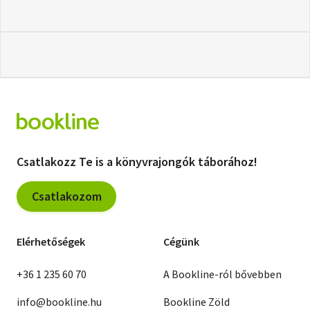
Csatlakozz Te is a könyvrajongók táborához!
Csatlakozom
Elérhetőségek
Cégünk
+36 1 235 60 70
A Bookline-ról bővebben
info@bookline.hu
Bookline Zöld