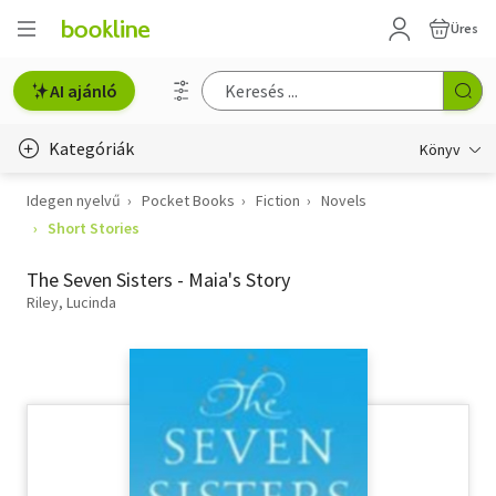
Üres
AI ajánló
Kategóriák
Könyv
Idegen nyelvű
Pocket Books
Fiction
Novels
Életmód, egészség
Short Stories
Erotika
The Seven Sisters - Maia's Story
Gyermek- és ifjúsági
Riley, Lucinda
Hobbi, szabadidő
Irodalom
Művészet
Szakkönyv