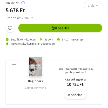
Online ár:
5 678 Ft
Eredeti ár: 5 976 Ft
Kosárba
Beszállítói készleten
56 pont
5 - 10 munkanap
Ingyenes átvétel Bookline boltokban
Tedd kosárba mindkettőt egy
gombnyomással!
A kettő együtt:
Beginners
10 722 Ft
Carver, Raymond
Kosárba