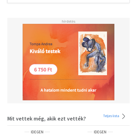
Sisters is the first book in the spellbinding Seven Sisters
series, inspired by the mythology of the famous star
constellation. It is followed by The Storm Sister.<BR>
<BR>'A brilliant page-turner just soaked in glamour and
romance' - Daily Mail<BR><BR>Praise for the Seven
Sisters:<BR><BR>'A masterclass in beautiful writing' -
The Sun<BR><BR>'Heart-wrenching, uplifting and utterly
enthralling' - Lucy Foley, author of The Hunting
Party<BR><BR>'A breathtaking adventure' - Lancashire
Evening Post<BR><BR>Five-Star Reader Reviews:<BR>
<BR>'Absolutely incredible'<BR>'Totally
addictive'<BR>'Ideal for when you need to escape'
Teljes lista
Mit vettek még, akik ezt vették?
IDEGEN
IDEGEN