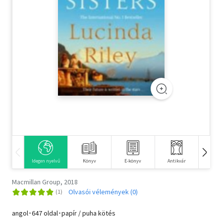
Szótár, nyelvkönyv
Tankönyv, segédkönyv
Társadalomtudomány
Természettudomány
Történelem
Vallás
Idegen nyelvű
Könyv
E-könyv
Antikvár
Hangos
Macmillan Group, 2018
Olvasói vélemények (0)
angol･647 oldal･papír / puha kötés