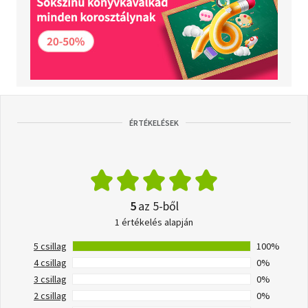
ÉRTÉKELÉSEK
5
az 5-ből
1 értékelés alapján
5 csillag
100%
4 csillag
0%
3 csillag
0%
2 csillag
0%