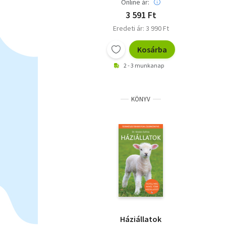
Online ár:
3 591 Ft
Eredeti ár: 3 990 Ft
Kosárba
2 - 3 munkanap
KÖNYV
Háziállatok