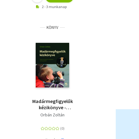
2 - 3 munkanap
KÖNYV
Madármegfigyelők
kézikönyve -
Alapismeretek és
Orbán Zoltán
települési
barangolások