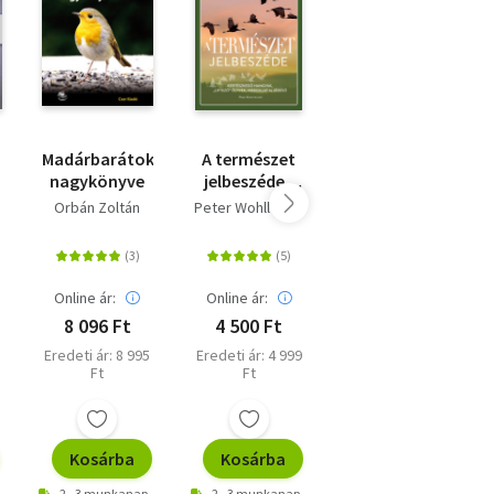
Madárbarátok
A természet
Madármegfigyelők
en
nagykönyve
jelbeszéde -
kézikönyve -
Kertészkedő
Alapismeretek
Orbán Zoltán
Peter Wohlleben
Orbán Zoltán
hangyák,
és települési
"liftező"
barangolások
?
ölyvek,
virágillat és
Online ár:
Online ár:
Online ár:
jégeső
8 096 Ft
4 500 Ft
5 396 Ft
Eredeti ár: 8 995
Eredeti ár: 4 999
Eredeti ár: 5 995
Ft
Ft
Ft
Kosárba
Kosárba
Kosárba
2 - 3 munkanap
2 - 3 munkanap
2 - 3 munkanap