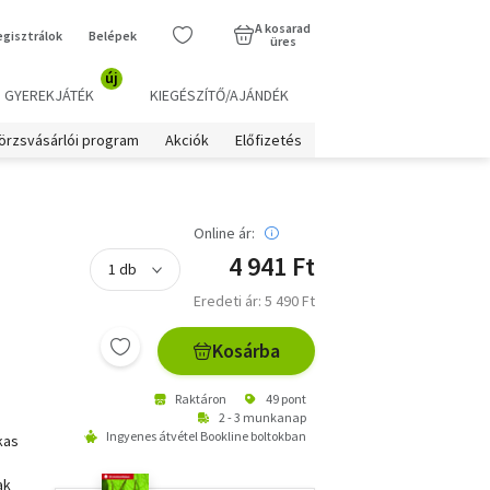
A kosarad
egisztrálok
Belépek
üres
új
GYEREKJÁTÉK
KIEGÉSZÍTŐ/AJÁNDÉK
örzsvásárlói program
Akciók
Előfizetés
Online ár:
4 941 Ft
Eredeti ár: 5 490 Ft
Kosárba
Raktáron
49 pont
2 - 3 munkanap
Ingyenes átvétel Bookline boltokban
kas
ak