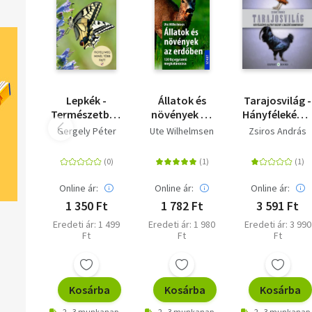
Lepkék -
Állatok és
Tarajosvilág -
Természetbarátok
növények az
Hányféleképp
zsebkönyve
erdőben - 120
hajthat
Gergely Péter
Ute Wilhelmsen
Zsiros András
faj egyszerű
hasznot a
meghatározása
sokszínű
baromfiudvar
Online ár:
Online ár:
Online ár:
1 350 Ft
1 782 Ft
3 591 Ft
Eredeti ár: 1 499
Eredeti ár: 1 980
Eredeti ár: 3 990
Ft
Ft
Ft
Kosárba
Kosárba
Kosárba
2 - 3 munkanap
2 - 3 munkanap
2 - 3 munkanap