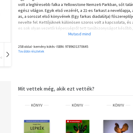
volt a leghíresebb falka a Yellowstone Nemzeti Parkban, sőt talá
egész világon. Egyik első vezérét, a 21-es farkast a nevelőapja, 
as, a sorozat első könyvének (Egy farkas diadalútja) főszereplőj
nevelte fel. Kettőjüknek különösen szoros volt a kapcsolata, és 
es sok olyan vezetői képességről tett tanúbizonyságot később,
melyeket mentorától tanult. Ez a drámai, igaz történet a 21-és al
hím és a 42-es, az ő hűséges alfa-nőstényének a története, akik
rendíthetetlen bátorságukról és szokatlan jóindulatukról váltak
258 oldal･kemény kötés･ISBN:
9789631370645
További részletek
ismertté, és akik hosszú évekig uralták a park területét.
vű
Hangoskönyv
Film
Zene
Mit vettek még, akik ezt vették?
KÖNYV
KÖNYV
KÖNYV