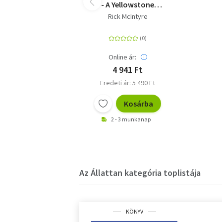
- A Yellowstone
legendás alfahímje
Rick McIntyre
Online ár:
4 941 Ft
Eredeti ár: 5 490 Ft
Kosárba
2 - 3 munkanap
Az Állattan kategória toplistája
KÖNYV