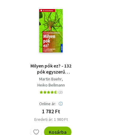
Milyen pók ez? - 132
pók egyszerű
meghatározása
Martin Baehr
Heiko Bellmann
Online ár:
1 782 Ft
Eredeti ár: 1 980 Ft
Kosárba