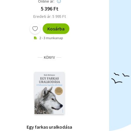
Online ár:
5 396 Ft
Eredeti ár: 5 995 Ft
Kosárba
2 - 3 munkanap
KÖNYV
Egy farkas uralkodása