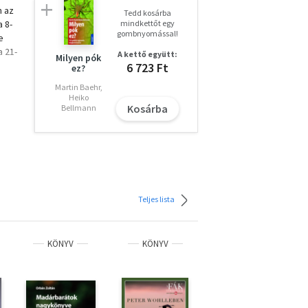
n az
Tedd kosárba
a 8-
mindkettőt egy
gombnyomással!
e
a 21-
A kettő együtt:
Milyen pók
6 723 Ft
ez?
fa-
Martin Baehr,
Heiko
Kosárba
Bellmann
Teljes lista
KÖNYV
KÖNYV
KÖNYV