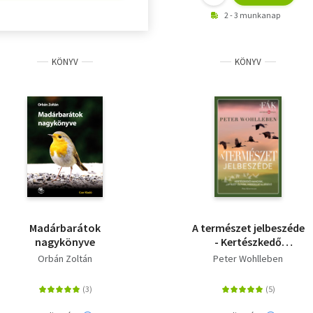
2 - 3 munkanap
KÖNYV
KÖNYV
Madárbarátok
A természet jelbeszéde
nagykönyve
- Kertészkedő
hangyák, "liftező"
Orbán Zoltán
Peter Wohlleben
ölyvek, virágillat és
jégeső