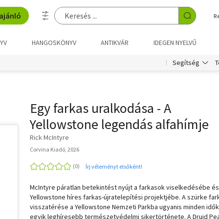
ajánló
R
YV
HANGOSKÖNYV
ANTIKVÁR
IDEGEN NYELVŰ
T
Segítség
Egy farkas uralkodása - A
Yellowstone legendás alfahímje
Rick McIntyre
Corvina Kiadó, 2026
Írj véleményt elsőként!
McIntyre páratlan betekintést nyújt a farkasok viselkedésébe és
Yellowstone híres farkas-újratelepítési projektjébe. A szürke far
visszatérése a Yellowstone Nemzeti Parkba ugyanis minden idők
egyik leghíresebb természetvédelmi sikertörténete. A Druid Pe