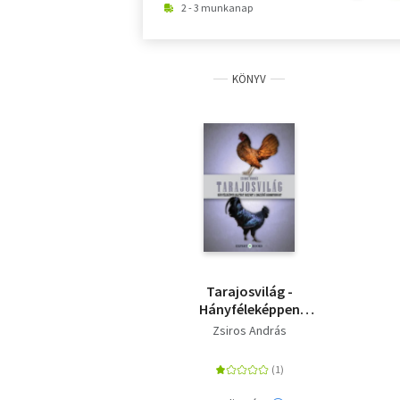
2 - 3 munkanap
KÖNYV
Tarajosvilág -
Hányféleképpen
hajthat hasznot a
Zsiros András
sokszínű
baromfiudvar?