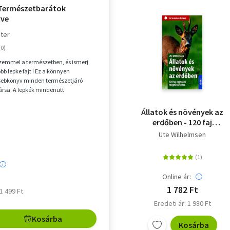
 Természetbarátok
yve
ter
 szemmel a természetben, és ismerj
b lepke fajt ! Ez a könnyen
zsebkönyv minden természetjáró
ársa. A lepkék mindenütt
ak: erdőn, mezőn ,...
Állatok és növények az
erdőben - 120 faj
egyszerű
Ute Wilhelmsen
meghatározása
Online ár:
1 782 Ft
 1 499 Ft
Eredeti ár: 1 980 Ft
Kosárba
Kosárba