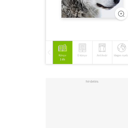
Könyv
E-könyv
Antikvár
Idegen nyel
1 db