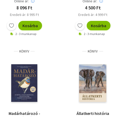
Online ár:
Online ár:
8 096 Ft
4 500 Ft
Eredeti ár: 8 995 Ft
Eredeti ár: 4 999 Ft
Kosárba
Kosárba
2 - 3 munkanap
2 - 3 munkanap
KÖNYV
KÖNYV
Madárhatározó -
Állatkerti história