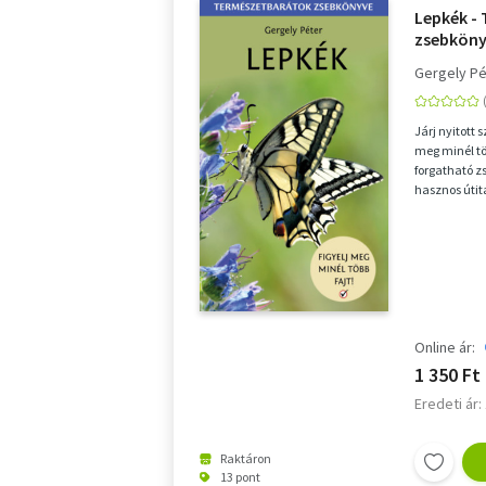
Lepkék -
zsebkön
Gergely Pé
Járj nyitott
meg minél töb
forgatható 
hasznos útit
megtalálható
Online ár:
1 350 Ft
Eredeti ár:
Raktáron
13 pont