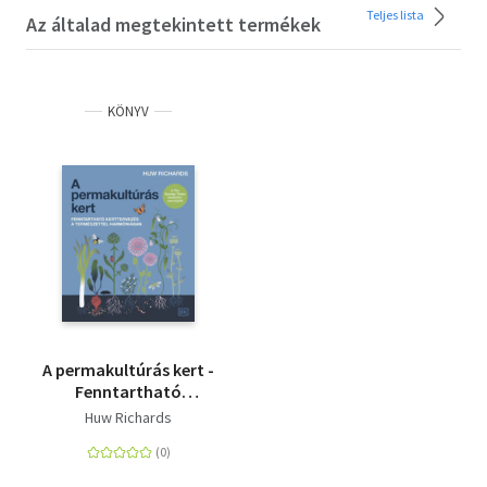
Teljes lista
Az általad megtekintett termékek
KÖNYV
A permakultúrás kert -
Fenntartható
kerttervezés a
Huw Richards
természettel
harmóniában