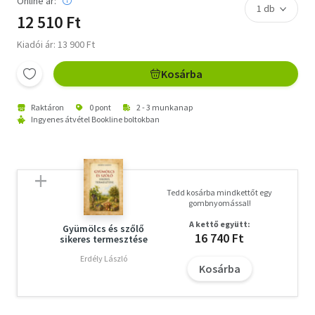
Online ár:
12 510 Ft
Kiadói ár: 13 900 Ft
Kosárba
Raktáron
0 pont
2 - 3 munkanap
Ingyenes átvétel Bookline boltokban
Tedd kosárba mindkettőt egy
gombnyomással!
A kettő együtt:
Gyümölcs és szőlő
16 740 Ft
sikeres termesztése
Erdély László
Kosárba