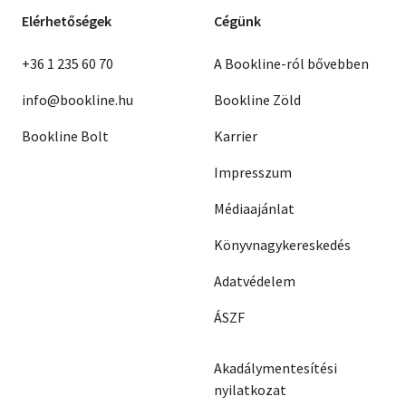
Elérhetőségek
Cégünk
+36 1 235 60 70
A Bookline-ról bővebben
info@bookline.hu
Bookline Zöld
Bookline Bolt
Karrier
Impresszum
Médiaajánlat
Könyvnagykereskedés
Adatvédelem
ÁSZF
Akadálymentesítési
nyilatkozat