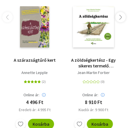
A szárazságtűrő kert
A zöldségkertész - Egy
sikeres termelő
kézikönyve a kis
Annette Lepple
Jean-Martin Fortier
léptékű ökológiai
gazdálkodáshoz
Online ár:
Online ár:
4 496 Ft
8 910 Ft
Eredeti ár: 4 995 Ft
Kiadói ár: 9 900 Ft
Kosárba
Kosárba