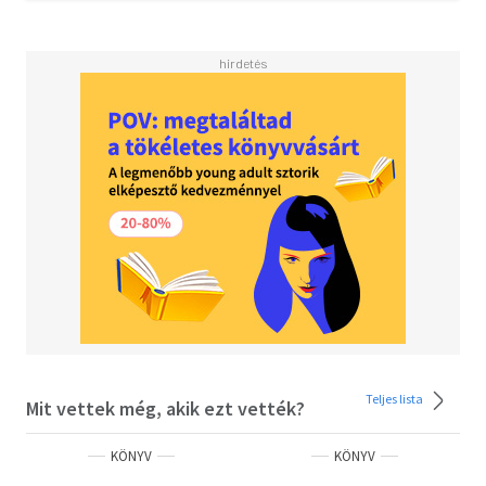
lehetőséget és útmutatást kínál.
Huw Richards számos kertészeti bestseller könyv
szerzője. Gyerekkora óta fejleszti permakultúrás
ismereteit, jelenleg egy walesi héthektáros birtokon
tesztel különböző módszereket, növényeket és fajtákat.
Elérhető a YouTube-on @HuwRichards és az Instagramon
@huwsgarden néven.
Teljes lista
Mit vettek még, akik ezt vették?
KÖNYV
KÖNYV