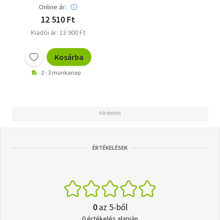
Online ár:
12 510 Ft
Kiadói ár: 13 900 Ft
Kosárba
2 - 3 munkanap
ÉRTÉKELÉSEK
0
az 5-ből
0 értékelés alapján