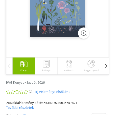
Szótár, nyelvkönyv
Tankönyv, segédkönyv
Társadalomtudomány
Természettudomány
Történelem
Vallás
Könyv
E-könyv
Antikvár
Idegen nyelvű
Hangos
HVG Könyvek kiadó, 2026
Írj véleményt elsőként!
286 oldal･kemény kötés･ISBN:
9789635657421
További részletek