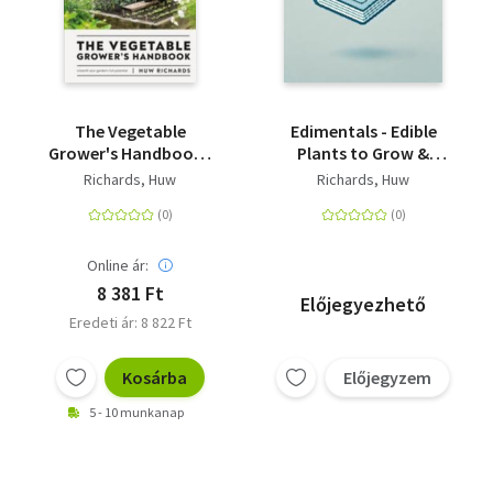
The Vegetable
Edimentals - Edible
Grower's Handbook -
Plants to Grow &
Unearth Your Garden's
Enjoy
Richards, Huw
Richards, Huw
Full Potential
Online ár:
8 381 Ft
Előjegyezhető
Eredeti ár: 8 822 Ft
Kosárba
Előjegyzem
5 - 10 munkanap