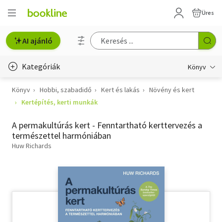
Üres
AI ajánló
Kategóriák
Könyv
Könyv
Hobbi, szabadidő
Kert és lakás
Növény és kert
Életmód, egészség
Kertépítés, kerti munkák
Erotika
A permakultúrás kert - Fenntartható kerttervezés a
Gyermek- és ifjúsági
természettel harmóniában
Huw Richards
Hobbi, szabadidő
Irodalom
Művészet
Szakkönyv