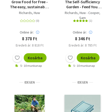
Grow Food for Free -
The Self-Sufficiency
The easy, sustainable,
Garden - Feed Your
zero-cost way to a
Family and Save
Richards, Huw
Richards, Huw - Cooper,
plentiful harvest
Money
Sam
Online ár:
Online ár:
8 378 Ft
8 346 Ft
Eredeti ár: 8 818 Ft
Eredeti ár: 8 785 Ft
Kosárba
Kosárba
5 - 10 munkanap
5 - 10 munkanap
IDEGEN
IDEGEN