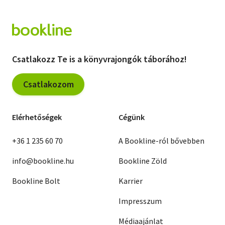
Csatlakozz Te is a könyvrajongók táborához!
Csatlakozom
Elérhetőségek
Cégünk
+36 1 235 60 70
A Bookline-ról bővebben
info@bookline.hu
Bookline Zöld
Bookline Bolt
Karrier
Impresszum
Médiaajánlat