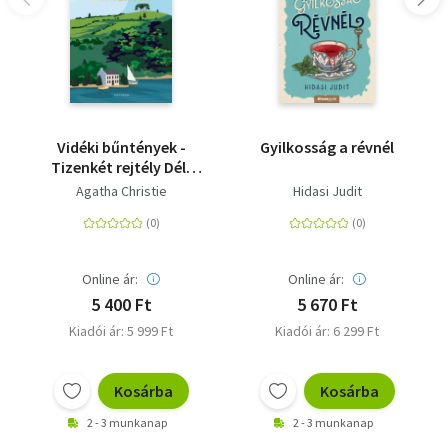
Harlan Coben
Vidéki bűntények -
Gyilkosság a révnél
Tizenkét rejtély Dél-
Angliából
Agatha Christie
Hidasi Judit
Online ár:
Online ár:
5 400 Ft
5 670 Ft
Kiadói ár: 5 999 Ft
Kiadói ár: 6 299 Ft
Kosárba
Kosárba
2 - 3 munkanap
2 - 3 munkanap