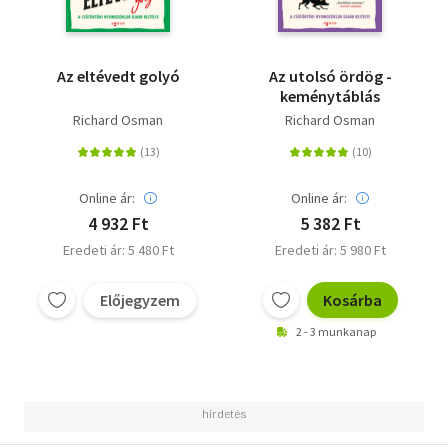
Az eltévedt golyó
Az utolsó ördög -
keménytáblás
Richard Osman
Richard Osman
Online ár:
Online ár:
4 932 Ft
5 382 Ft
Eredeti ár: 5 480 Ft
Eredeti ár: 5 980 Ft
Előjegyzem
Kosárba
2 - 3 munkanap