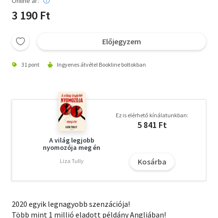
Online ár:
3 190 Ft
Előjegyzem
31 pont
Ingyenes átvétel Bookline boltokban
Ez is elérhető kínálatunkban:
5 841 Ft
A világ legjobb
nyomozója meg én
Kosárba
Liza Tully
2020 egyik legnagyobb szenzációja!
Több mint 1 millió eladott példány Angliában!