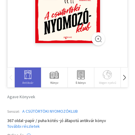
Szótár, nyelvkönyv
Tankönyv, segédkönyv
Társadalomtudomány
Természettudomány
Történelem
Vallás
Antikvár
Könyv
E-könyv
Idegen nyelvű
Hangos
Agave Könyvek
A CSÜTÖRTÖKI NYOMOZÓKLUB
Sorozat:
367 oldal･papír / puha kötés･jó állapotú antikvár könyv
További részletek