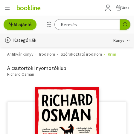
Üres
AI ajánló
Kategóriák
Könyv
Antikvár könyv
Irodalom
Szórakoztató irodalom
Krimi
Életmód, egészség
A csütörtöki nyomozóklub
Erotika
Richard Osman
Gyermek- és ifjúsági
Hobbi, szabadidő
Irodalom
Művészet
Szakkönyv