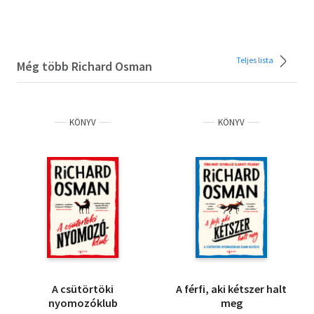
Teljes lista
Még több Richard Osman
KÖNYV
KÖNYV
A csütörtöki
A férfi, aki kétszer halt
nyomozóklub
meg