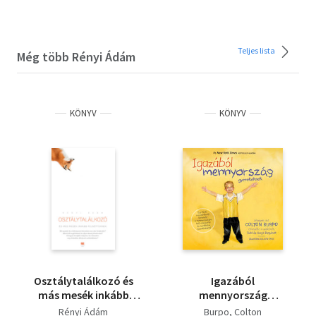
Teljes lista
Még több Rényi Ádám
KÖNYV
KÖNYV
Osztálytalálkozó és
Igazából
más mesék inkább
mennyország
felnőtteknek
gyerekeknek - Egy
Rényi Ádám
Burpo, Colton