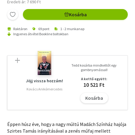
Eredeti ár: 7 690 Ft
Kosárba
Raktáron
69 pont
1 - 2 munkanap
Ingyenes átvétel Bookline boltokban
Tedd kosárba mindkettőt egy
gombnyomással!
A kettő együtt:
Jöjj vissza hozzám!
10 521 Ft
Kovács Anikómercedes
Kosárba
Éppen húsz éve, hogy a nagy múltú Madách Színház hajója
Szirtes Tamás irányításával a zenés műfaj mellett