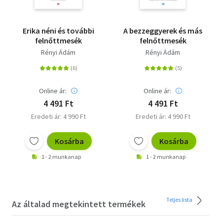
Erika néni és további
A bezzeggyerek és más
felnőttmesék
felnőttmesék
Rényi Ádám
Rényi Ádám
Online ár:
Online ár:
4 491 Ft
4 491 Ft
Eredeti ár: 4 990 Ft
Eredeti ár: 4 990 Ft
Kosárba
Kosárba
1 - 2 munkanap
1 - 2 munkanap
Teljes lista
Az általad megtekintett termékek