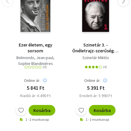
Ezer életem, egy
Szinetár 3. -
sorsom
Önéletrajz-szerűség és
egyebek
Belmondo, Jean-paul
Szinetár Miklós
Sophie Blandiniéres
Online ár:
Online ár:
5 841 Ft
5 391 Ft
Kiadói ár: 6 490 Ft
Eredeti ár: 5 990 Ft
Kosárba
Kosárba
1 - 2 munkanap
1 - 2 munkanap