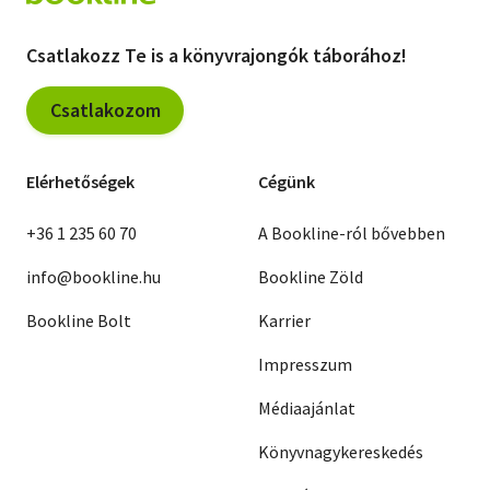
Csatlakozz Te is a könyvrajongók táborához!
Csatlakozom
Elérhetőségek
Cégünk
+36 1 235 60 70
A Bookline-ról bővebben
info@bookline.hu
Bookline Zöld
Bookline Bolt
Karrier
Impresszum
Médiaajánlat
Könyvnagykereskedés