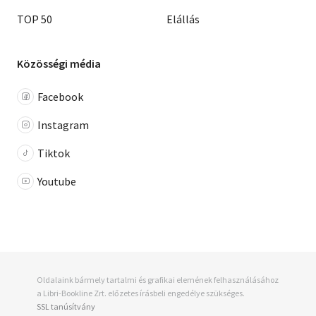
TOP 50
Elállás
Közösségi média
Facebook
Instagram
Tiktok
Youtube
Oldalaink bármely tartalmi és grafikai elemének felhasználásához
a Libri-Bookline Zrt. előzetes írásbeli engedélye szükséges.
SSL tanúsítvány