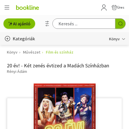
Üres
AI ajánló
Kategóriák
Könyv
Könyv
Művészet
Film és színház
Életmód, egészség
20 év! - Két zenés évtized a Madách Színházban
Erotika
Rényi Ádám
Gyermek- és ifjúsági
Hobbi, szabadidő
Irodalom
Művészet
Szakkönyv