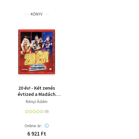
KÖNYV
20 év! - Két zenés
évtized a Madách
Színházban
Rényi Ádám
Online ár:
6 921 Ft