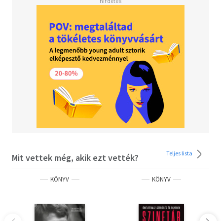
és Jardek Szabina fotói egy festett világot mutatnak be
olykor festetlenül, őszintén, emberközeli módon. Tartson
velünk a Madách Színházba ezúttal a művészbejárón át,
élje át a színpadra lépő művészek izgatottságát, a
műszak csendes precizitását, a takarás halk duruzsolását!
Kövesse nyomon azt az olykor rögös utat, amely az ön
tökéletes színházi estéjéhez vezet!
Teljes lista
Mit vettek még, akik ezt vették?
KÖNYV
KÖNYV