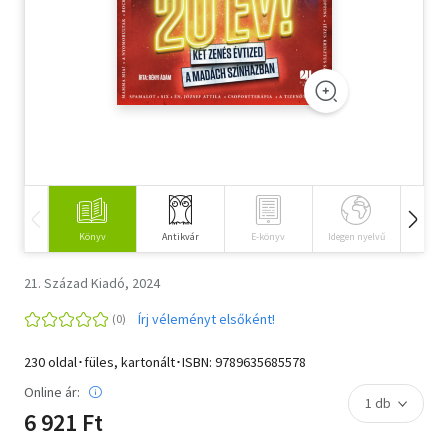
Szótár, nyelvkönyv
Tankönyv, segédkönyv
Társadalomtudomány
Természettudomány
Történelem
Könyv
Antikvár
E-könyv
Idegen nyelvű
Hangos
Vallás
21. Század Kiadó, 2024
Írj véleményt elsőként!
230 oldal･füles, kartonált･ISBN:
9789635685578
Online ár:
6 921 Ft