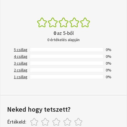
0
az 5-ből
0 értékelés alapján
5 csillag
0%
4 csillag
0%
3 csillag
0%
2 csillag
0%
1 csillag
0%
Neked hogy tetszett?
Értékeld: