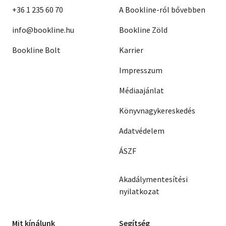
+36 1 235 60 70
A Bookline-ról bővebben
info@bookline.hu
Bookline Zöld
Bookline Bolt
Karrier
Impresszum
Médiaajánlat
Könyvnagykereskedés
Adatvédelem
ÁSZF
Akadálymentesítési
nyilatkozat
Mit kínálunk
Segítség