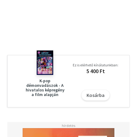
Ez is elérhető kínálatunkban:
5 400 Ft
K-pop
démonvadászok - A
hivatalos képregény
a film alapján
Kosárba