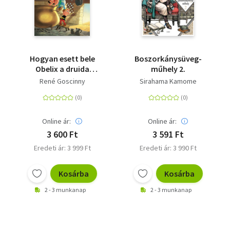
Hogyan esett bele
Boszorkánysüveg-
Obelix a druida
műhely 2.
kondérjába, amikor
René Goscinny
Sirahama Kamome
kicsi volt - Asterix 0.
Online ár:
Online ár:
3 600 Ft
3 591 Ft
Eredeti ár: 3 999 Ft
Eredeti ár: 3 990 Ft
Kosárba
Kosárba
2 - 3 munkanap
2 - 3 munkanap