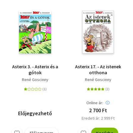
Asterix 3. - Asterix és a
Asterix 17. - Az istenek
gótok
otthona
René Goscinny
René Goscinny
Online ár:
2 700 Ft
Előjegyezhető
Eredeti ár: 2 999 Ft
Előjegyzem
Kosárba