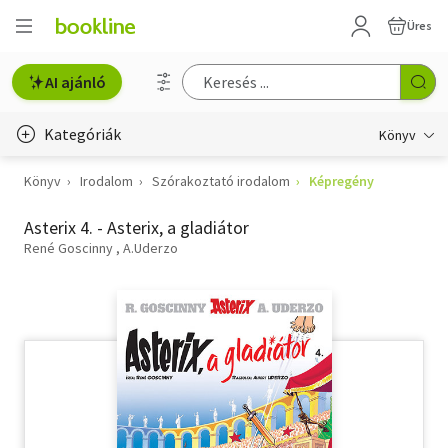
Üres
AI ajánló
Kategóriák
Könyv
Könyv
Irodalom
Szórakoztató irodalom
Képregény
Életmód, egészség
Asterix 4. - Asterix, a gladiátor
Erotika
René Goscinny
A.Uderzo
Gyermek- és ifjúsági
Hobbi, szabadidő
Irodalom
Művészet
Szakkönyv