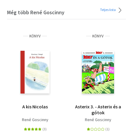
Teljes lista
Még több René Goscinny
KÖNYV
KÖNYV
A kis Nicolas
Asterix 3. - Asterix és a
gótok
René Goscinny
René Goscinny