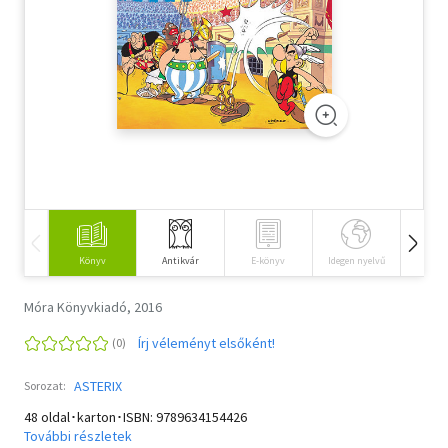
Szótár, nyelvkönyv
Tankönyv, segédkönyv
Társadalomtudomány
Természettudomány
Történelem
Vallás
Könyv
Antikvár
E-könyv
Idegen nyelvű
Hangos
Móra Könyvkiadó, 2016
Írj véleményt elsőként!
ASTERIX
Sorozat:
48 oldal･karton･ISBN:
9789634154426
További részletek