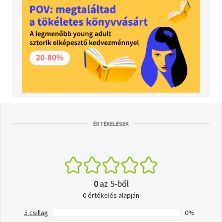
ÉRTÉKELÉSEK
0
az 5-ből
0 értékelés alapján
5 csillag
0%