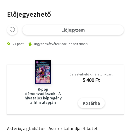
Előjegyezhető
Előjegyzem
27 pont
Ingyenes átvétel Bookline boltokban
Ez is elérhető kínálatunkban:
5 400 Ft
K-pop
démonvadászok - A
hivatalos képregény
a film alapján
Kosárba
Asterix, a gladiátor - Asterix kalandjai 4. kötet