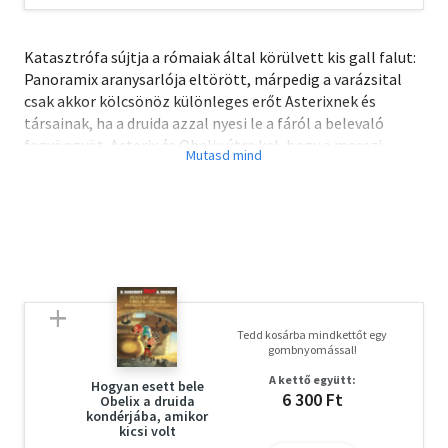
Katasztrófa sújtja a rómaiak által körülvett kis gall falut:
Panoramix aranysarlója eltörött, márpedig a varázsital
csak akkor kölcsönöz különleges erőt Asterixnek és
társainak, ha a druida azzal nyesi le a fáról a belevaló
fagyöngyöt. Asterix és Obelix útra kel, hogy a messzi
Lutetiában vásároljon egy újat a híres Amerixtől. Csakhogy
a mesterember eltűnt, és a sarló egyszerre méregdrága
hiánycikk lett a nagyvárosban... Illusztráció: Színes
rajzokkal.
Tedd kosárba mindkettőt egy
gombnyomással!
A kettő együtt:
Hogyan esett bele
6 300 Ft
Obelix a druida
kondérjába, amikor
kicsi volt