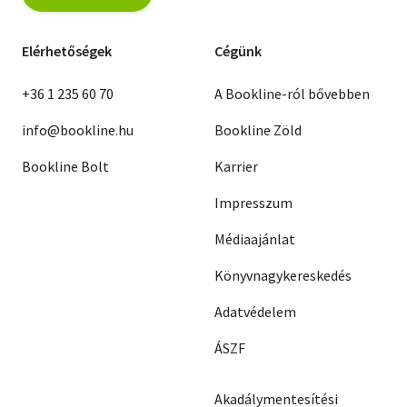
Elérhetőségek
Cégünk
+36 1 235 60 70
A Bookline-ról bővebben
info@bookline.hu
Bookline Zöld
Bookline Bolt
Karrier
Impresszum
Médiaajánlat
Könyvnagykereskedés
Adatvédelem
ÁSZF
Akadálymentesítési