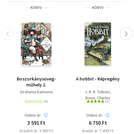
KÖNYV
KÖNYV
Boszorkánysüveg-
A hobbit - Képregény
műhely 2.
Sirahama Kamome
J. R. R. Tolkien
Dixon, Charles
Online ár:
Online ár:
3 591 Ft
6 750 Ft
Eredeti ár: 3 990 Ft
Kiadói ár: 7 499 Ft