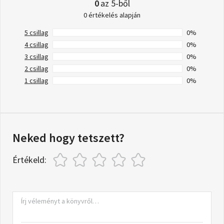
0
az 5-ből
0 értékelés alapján
5 csillag
0%
4 csillag
0%
3 csillag
0%
2 csillag
0%
1 csillag
0%
Neked hogy tetszett?
Értékeld: