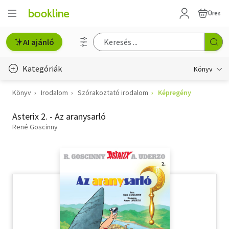
Üres
AI ajánló
Kategóriák
Könyv
Könyv
Irodalom
Szórakoztató irodalom
Képregény
Életmód, egészség
Asterix 2. - Az aranysarló
Erotika
René Goscinny
Gyermek- és ifjúsági
Hobbi, szabadidő
Irodalom
Művészet
Szakkönyv