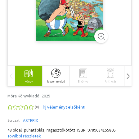
Szótár, nyelvkönyv
Tankönyv, segédkönyv
Társadalomtudomány
Természettudomány
Történelem
Vallás
Könyv
Idegen nyelvű
E-könyv
Antikvár
Hangos
Móra Könyvkiadó, 2025
Írj véleményt elsőként!
ASTERIX
Sorozat:
48 oldal･puhatáblás, ragasztókötött･ISBN:
9789634155805
További részletek