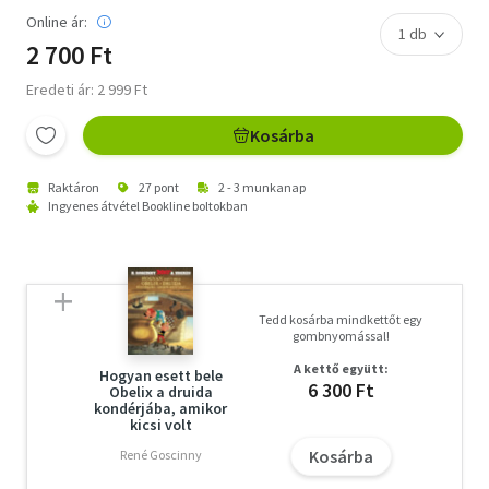
Online ár:
2 700 Ft
Eredeti ár: 2 999 Ft
Kosárba
Raktáron
27 pont
2 - 3 munkanap
Ingyenes átvétel Bookline boltokban
Tedd kosárba mindkettőt egy
gombnyomással!
A kettő együtt:
Hogyan esett bele
6 300 Ft
Obelix a druida
kondérjába, amikor
kicsi volt
Kosárba
René Goscinny