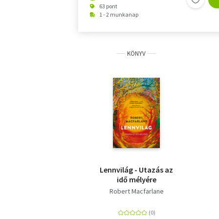
63 pont
1 - 2 munkanap
KÖNYV
Lennvilág - Utazás az
idő mélyére
Robert Macfarlane