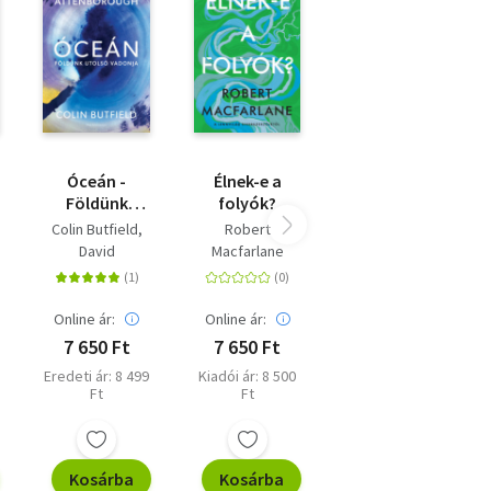
Óceán -
Élnek-e a
Földünk
folyók?
utolsó
Colin Butfield
Robert
vadonja
David
Macfarlane
Attenborough
Online ár:
Online ár:
7 650 Ft
7 650 Ft
Eredeti ár: 8 499
Kiadói ár: 8 500
Ft
Ft
Kosárba
Kosárba