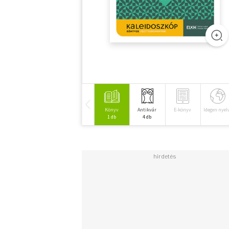
Könyv
Antikvár
E-könyv
Idegen nyel
1 db
4 db