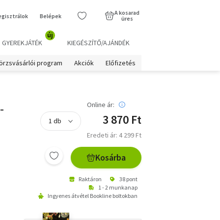
A kosarad
egisztrálok
Belépek
üres
új
GYEREKJÁTÉK
KIEGÉSZÍTŐ/AJÁNDÉK
örzsvásárlói program
Akciók
Előfizetés
-
Online ár:
3 870 Ft
Eredeti ár: 4 299 Ft
Kosárba
Raktáron
38 pont
1 - 2 munkanap
Ingyenes átvétel Bookline boltokban