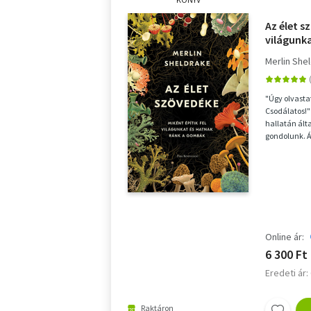
Az élet s
világunka
gombák
Merlin She
"Úgy olvasta
Csodálatos!"
hallatán ált
gondolunk. 
mint az alm.
Online ár:
6 300 Ft
Eredeti ár:
Raktáron