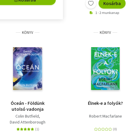
Kosárba
1 - 2 munkanap
KÖNYV
KÖNYV
Óceán - Földünk
Élnek-e a folyók?
utolsó vadonja
Colin Butfield
Robert Macfarlane
David Attenborough