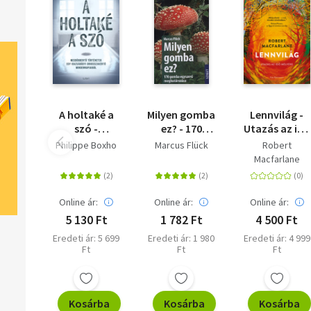
A holtaké a
Milyen gomba
Lennvilág -
szó -
ez? - 170
Utazás az idő
Megdöbbentő
gomba
mélyére
Philippe Boxho
Marcus Flück
Robert
történetek
egyszerű
Macfarlane
egy
meghatározása
igazságügyi
orvosszakértő
Online ár:
Online ár:
Online ár:
mindennapjaiból
5 130 Ft
1 782 Ft
4 500 Ft
Eredeti ár: 5 699
Eredeti ár: 1 980
Eredeti ár: 4 999
Ft
Ft
Ft
Kosárba
Kosárba
Kosárba