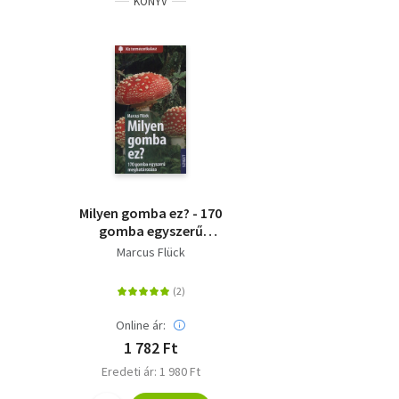
KÖNYV
Milyen gomba ez? - 170
gomba egyszerű
meghatározása
Marcus Flück
Online ár:
1 782 Ft
Eredeti ár: 1 980 Ft