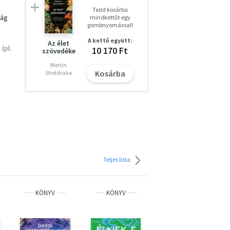
Tedd kosárba
lág
mindkettőt egy
gombnyomással!
i
A kettő együtt:
Az élet
(pl.
10 170 Ft
szövedéke
Merlin
Kosárba
Sheldrake
kkor
 a
n. A
lja
itelt
ben
Teljes lista
gyar
ibe
KÖNYV
KÖNYV