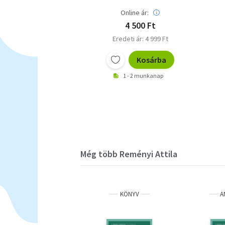
Online ár:
4 500 Ft
Eredeti ár: 4 999 Ft
Kosárba
1 - 2 munkanap
Még több Reményi Attila
KÖNYV
A