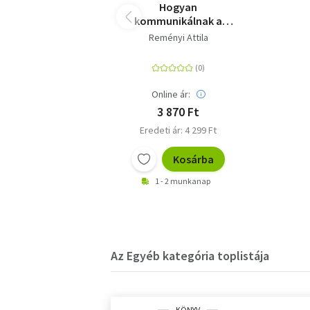
Hogyan
kommunikálnak a
sejtek - A sejtes
Reményi Attila
jelátviteli rendszerek
lenyűgöző világa
Online ár:
3 870 Ft
Eredeti ár: 4 299 Ft
Kosárba
1 - 2 munkanap
Az Egyéb kategória toplistája
KÖNYV