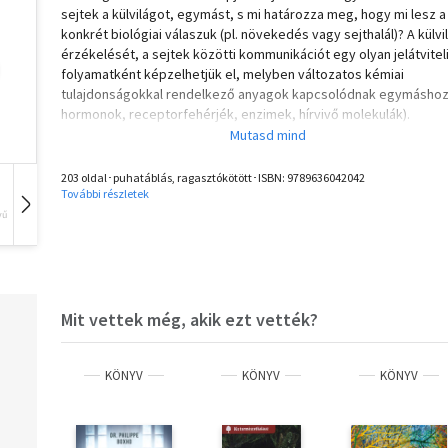
sejtek a külvilágot, egymást, s mi határozza meg, hogy mi lesz a
konkrét biológiai válaszuk (pl. növekedés vagy sejthalál)? A külvi
érzékelését, a sejtek közötti kommunikációt egy olyan jelátvitel
folyamatként képzelhetjük el, melyben változatos kémiai
tulajdonságokkal rendelkező anyagok kapcsolódnak egymáshoz 
hormonok, receptorfehérjék, enzimek, hírvivő molekulák).
Ha feltárjuk a sejten belüli, egymással biokémiai természetű
információt megosztó ágensek közötti kölcsönhatási logikát, a
megértjük, hogy miért olyan gyakori betegség a rák, miért káros
203 oldal･puhatáblás, ragasztókötött･ISBN:
9789636042042
magas vérnyomás, vagy megoldásokat találhatunk a vírusok elle
További részletek
fentiek miatt nem meglepő, hogy az orvosbiológiai kutatások cé
vű
Hangoskönyv
Film
Zene
olyan gyógyszerhatóanyagok fejlesztése, melyek a sejtes jelátv
működtető fehérjékhez kötnek. Ezeket a sikerrel létrehozott
mesterséges molekulákat ma már a gyógyításban is széles kör
alkalmazzák.
Mit vettek még, akik ezt vették?
A Kaleidoszkóp Könyvek ismeretterjesztő sorozat kötetei a ma
tudományos kutatás legfrissebb és legizgalmasabb eredménye
nyújtanak betekintést.
KÖNYV
KÖNYV
KÖNYV