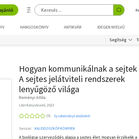
ajánló
R
YV
HANGOSKÖNYV
ANTIKVÁR
IDEGEN NYELVŰ
T
Segítség
Hogyan kommunikálnak a sejtek 
A sejtes jelátviteli rendszerek
lenyűgöző világa
Reményi Attila
Libri Könyvkiadó, 2023
Írj véleményt elsőként!
Sorozat:
KALEIDOSZKÓP KÖNYVEK
A biológiai szerveződés alapja a sejtes élet. Hogyan érzékelik a