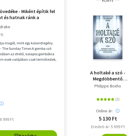
KÖNYV
zövedéke - Miként építik fel
t és hatnak ránk a
ldrake
tja magát, mint egy kalandregény.
 - The Sunday Times A gomba szó
alában az ehető, kalapos gombákra
Ám ezek valójában csak termőtestek,
..
A holtaké a szó -
Megdöbbentő
történetek egy
Philippe Boxho
igazságügyi
orvosszakértő
mindennapjaiból
Online ár:
5 130 Ft
 6 999 Ft
Eredeti ár: 5 699 Ft
Kosárba