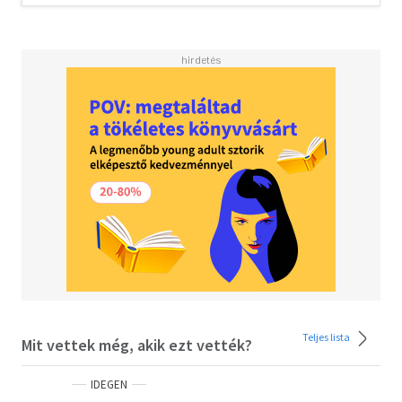
They showed the world what punk could be, and they
continue to spread their message one song, one show, one
tour at a time.
Teljes lista
Mit vettek még, akik ezt vették?
IDEGEN