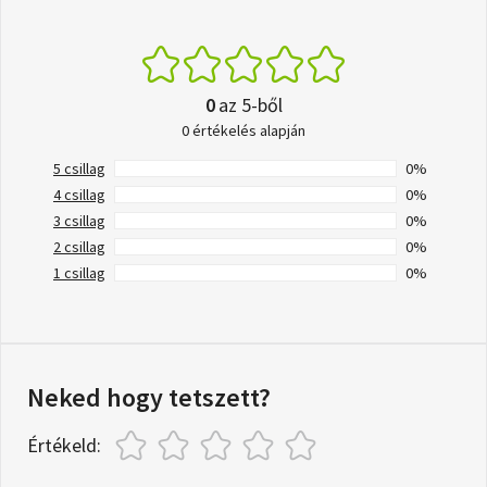
0
az 5-ből
0 értékelés alapján
5 csillag
0%
4 csillag
0%
3 csillag
0%
2 csillag
0%
1 csillag
0%
Neked hogy tetszett?
Értékeld: