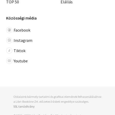
TOP 50
Elállás
Közösségi média
Facebook
Instagram
Tiktok
Youtube
Oldalaink bármely tartalmi és grafikai elemének felhasználásához
a Libri-Bookline Zrt. előzetes írásbeli engedélye szükséges.
SSL tanúsítvány