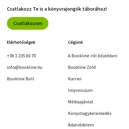
Csatlakozz Te is a könyvrajongók táborához!
Csatlakozom
Elérhetőségek
Cégünk
+36 1 235 60 70
A Bookline-ról bővebben
info@bookline.hu
Bookline Zöld
Bookline Bolt
Karrier
Impresszum
Médiaajánlat
Könyvnagykereskedés
Adatvédelem