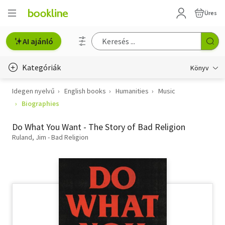
Üres
AI ajánló
Kategóriák
Könyv
Idegen nyelvű
English books
Humanities
Music
Életmód, egészség
Biographies
Erotika
Do What You Want - The Story of Bad Religion
Gyermek- és ifjúsági
Ruland, Jim - Bad Religion
Hobbi, szabadidő
Irodalom
Művészet
Szakkönyv