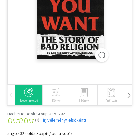
Szótár, nyelvkönyv
Tankönyv, segédkönyv
Társadalomtudomány
Természettudomány
Történelem
Vallás
Idegen nyelvű
Könyv
E-könyv
Antikvár
Hangos
Hachette Book Group USA, 2021
Írj véleményt elsőként!
angol･324 oldal･papír / puha kötés