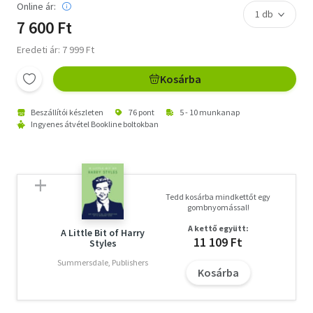
Online ár:
7 600 Ft
Eredeti ár: 7 999 Ft
Kosárba
Beszállítói készleten
76 pont
5 - 10 munkanap
Ingyenes átvétel Bookline boltokban
Tedd kosárba mindkettőt egy
gombnyomással!
A kettő együtt:
A Little Bit of Harry
11 109 Ft
Styles
Summersdale, Publishers
Kosárba