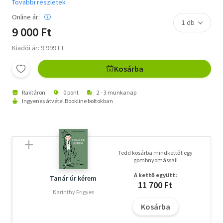
További részletek
Online ár:
9 000 Ft
Kiadói ár: 9 999 Ft
Kosárba
Raktáron
0 pont
2 - 3 munkanap
Ingyenes átvétel Bookline boltokban
Tedd kosárba mindkettőt egy
gombnyomással!
A kettő együtt:
Tanár úr kérem
11 700 Ft
Karinthy Frigyes
Kosárba