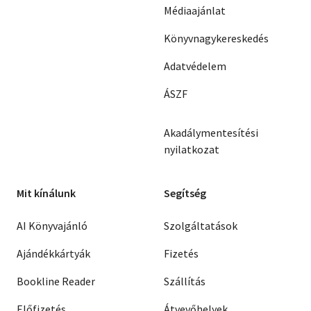
Médiaajánlat
Könyvnagykereskedés
Adatvédelem
ÁSZF
Akadálymentesítési
nyilatkozat
Mit kínálunk
Segítség
AI Könyvajánló
Szolgáltatások
Ajándékkártyák
Fizetés
Bookline Reader
Szállítás
Előfizetés
Átvevőhelyek