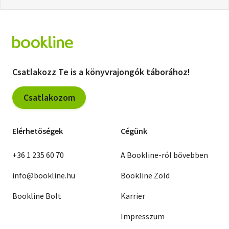
Csatlakozz Te is a könyvrajongók táborához!
Csatlakozom
Elérhetőségek
Cégünk
+36 1 235 60 70
A Bookline-ról bővebben
info@bookline.hu
Bookline Zöld
Bookline Bolt
Karrier
Impresszum