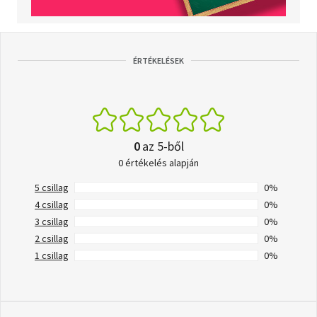
ÉRTÉKELÉSEK
0
az 5-ből
0 értékelés alapján
5 csillag
0%
4 csillag
0%
3 csillag
0%
2 csillag
0%
1 csillag
0%