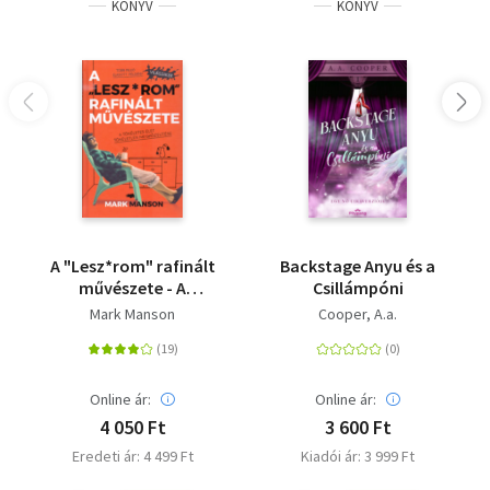
KÖNYV
KÖNYV
A "Lesz*rom" rafinált
Backstage Anyu és a
művészete - A
Csillámpóni
tökéletes élet
Mark Manson
Cooper, A.a.
tökéletlen
megközelítése
Online ár:
Online ár:
4 050 Ft
3 600 Ft
Eredeti ár: 4 499 Ft
Kiadói ár: 3 999 Ft