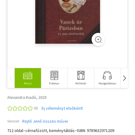
Szótár, nyelvkönyv
Tankönyv, segédkönyv
Társadalomtudomány
Természettudomány
Történelem
Vallás
Könyv
E-könyv
Antikvár
Hangoskönyv
Idegen 
Alexandra Kiadó, 2025
Írj véleményt elsőként!
Rejtő Jenő összes művei
Sorozat:
712 oldal･cérnafűzött, keménytáblás･ISBN:
9789632971209