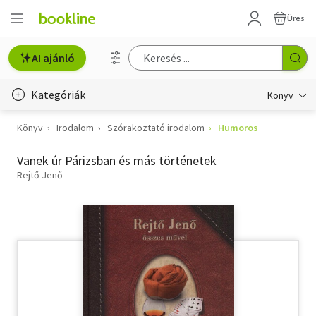
Üres
AI ajánló
Kategóriák
Könyv
Könyv
Irodalom
Szórakoztató irodalom
Humoros
Életmód, egészség
Vanek úr Párizsban és más történetek
Erotika
Rejtő Jenő
Gyermek- és ifjúsági
Hobbi, szabadidő
Irodalom
Művészet
Szakkönyv