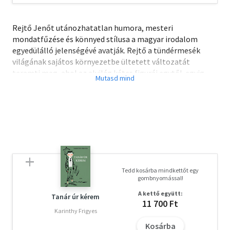
Rejtő Jenőt utánozhatatlan humora, mesteri
mondatfűzése és könnyed stílusa a magyar irodalom
egyedülálló jelenségévé avatják. Rejtő a tündérmesék
világának sajátos környezetbe ültetett változatát
teremti meg, ahol az alvilág kétes figurái egytől-egyig
úriemberek, a koldusról többnyire kiderül, hogy álruhás
koronaherceg, és a szerelmesek egymásra találnak. A hat
kötettel Rejtő Jenő műveinek eddigi legteljesebb,
bővített gyűjteményét nyújtjuk át az olvasóknak.
Tedd kosárba mindkettőt egy
gombnyomással!
A kettő együtt:
Tanár úr kérem
11 700 Ft
Karinthy Frigyes
Kosárba