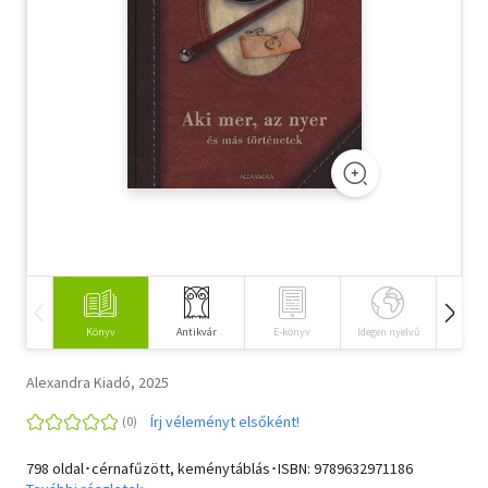
Szótár, nyelvkönyv
Tankönyv, segédkönyv
Társadalomtudomány
Természettudomány
Történelem
Vallás
Könyv
Antikvár
E-könyv
Idegen nyelvű
Hangos
Alexandra Kiadó, 2025
Írj véleményt elsőként!
798 oldal･cérnafűzött, keménytáblás･ISBN:
9789632971186