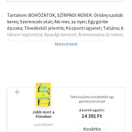
Tartalom: BOHÓZATOK, SZÍNPADI MŰVEK: Úrilány szobát
keres; Szerencsés utat; Aki mer, az nyer; Egy görbe
éjszaka; Tévedésből jelentik; Központi ügyelet; Tatjána; A
három legionista; Apasági kereset; Áramvonalas új rokon;
Botrány a Strand Hotelben; Békés megegyezés;
Frontszínház; Herkules bonbon; Hurokvágány; Író
születik; Nagy választék kicsinyben; Nincsenek
gyermekek; Pemete, a remete; Römicsata a KAzár
utcában; Sulteisz Szibériában; Szabad a vásár;
Vezérigazgató NOVELLÁK? RÖVIDEBB ÍRÁSOK: A detektív,
a cowboy és a légió; A Biscayán; A menekülő lány; Altona;
Az utolsó szó jogán; Börtön; Csavargók a Riviérán; Dokk;
Dr. Bakó; Exitus lethalis; Wells; Kopó; Légió!; Sötét utasok.
Tedd kosárba mindkettőt egy
Ezen egy éjszaka; Megyek Párizsba, ahol még egyszer sem
gombnyomással!
haldokoltam; Sír (a) felirat.
A kettő együtt:
Jobb mint a
14 391 Ft
filmeken
Lynn Painter
Kosárba