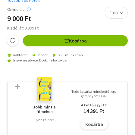
További részletek
Online ár:
9 000 Ft
Kiadói ár: 9 999 Ft
Kosárba
Raktáron
0 pont
2 - 3 munkanap
Ingyenes átvétel Bookline boltokban
Tedd kosárba mindkettőt egy
gombnyomással!
A kettő együtt:
Jobb mint a
14 391 Ft
filmeken
Lynn Painter
Kosárba