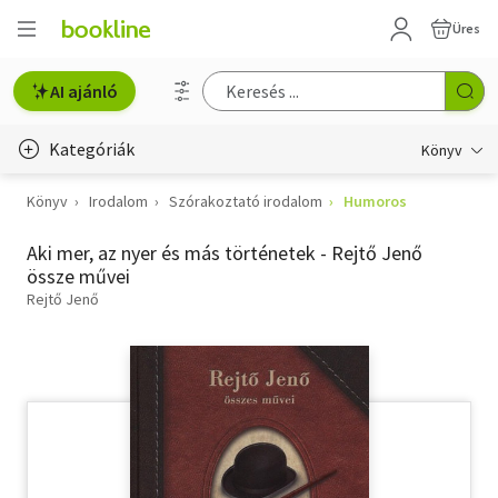
Üres
AI ajánló
Kategóriák
Könyv
Könyv
Irodalom
Szórakoztató irodalom
Humoros
Életmód, egészség
Aki mer, az nyer és más történetek - Rejtő Jenő
Erotika
össze művei
Gyermek- és ifjúsági
Rejtő Jenő
Hobbi, szabadidő
Irodalom
Művészet
Szakkönyv