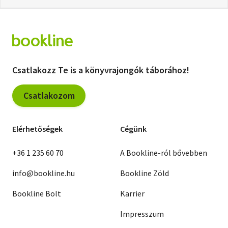
Csatlakozz Te is a könyvrajongók táborához!
Csatlakozom
Elérhetőségek
Cégünk
+36 1 235 60 70
A Bookline-ról bővebben
info@bookline.hu
Bookline Zöld
Bookline Bolt
Karrier
Impresszum