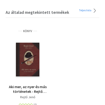
Teljes lista
Az általad megtekintett termékek
KÖNYV
Aki mer, az nyer és más
történetek - Rejtő
Jenő össze művei
Rejtő Jenő