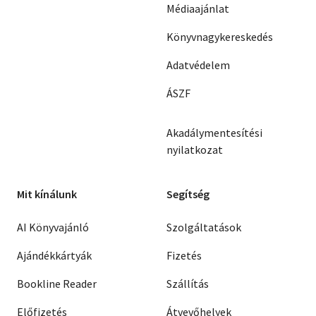
Médiaajánlat
Könyvnagykereskedés
Adatvédelem
ÁSZF
Akadálymentesítési
nyilatkozat
Mit kínálunk
Segítség
AI Könyvajánló
Szolgáltatások
Ajándékkártyák
Fizetés
Bookline Reader
Szállítás
Előfizetés
Átvevőhelyek