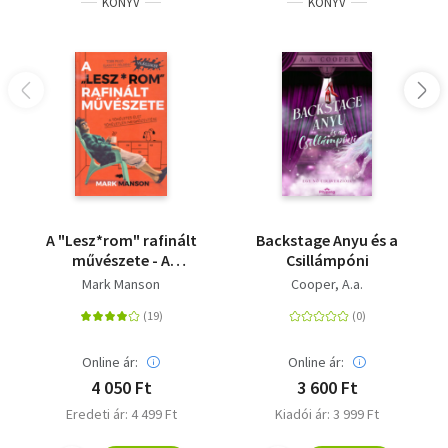
KÖNYV
KÖNYV
A "Lesz*rom" rafinált
Backstage Anyu és a
művészete - A
Csillámpóni
tökéletes élet
Mark Manson
Cooper, A.a.
tökéletlen
megközelítése
Online ár:
Online ár:
4 050 Ft
3 600 Ft
Eredeti ár: 4 499 Ft
Kiadói ár: 3 999 Ft